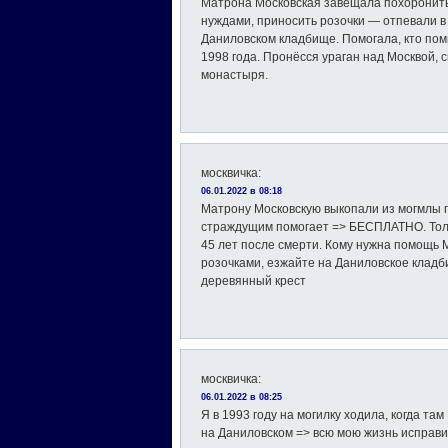
Матрона Московская завещала похоронить 
нуждами, приносить розочки — отпевали в
Даниловском кладбище. Помогала, кто пом
1998 года. Пронёсся ураган над Москвой,
монастыря.
москвичка
:
06.01.2022 в 08:18
Матрону Московскую выкопали из могмлы по
страждущим помогает => БЕСПЛАТНО. Толь
45 лет после смерти. Кому нужна помощь 
розочками, езжайте на Даниловское кладби
деревянный крест
москвичка
:
06.01.2022 в 08:25
Я в 1993 году на могилку ходила, когда та
на Даниловском => всю мою жизнь исправи