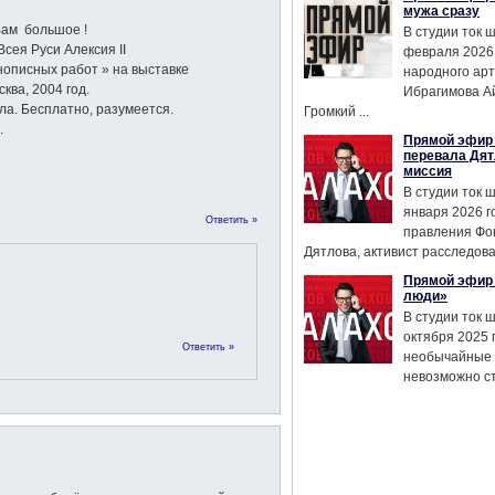
мужа сразу
Вам большое !
В студии ток 
сея Руси Алексия II
февраля 2026
описных работ » на выставке
народного ар
ква, 2004 год.
Ибрагимова А
ла. Бесплатно, разумеется.
Громкий ...
.
Прямой эфир 
перевала Дят
миссия
В студии ток 
января 2026 г
Ответить »
правления Фо
Дятлова, активист расследован
Прямой эфир 
люди»
В студии ток 
октября 2025 
Ответить »
необычайные 
невозможно сте