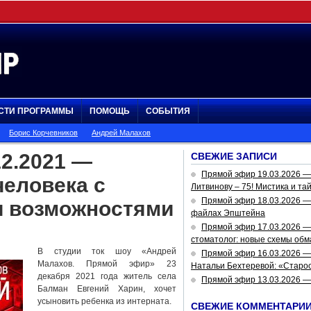
СТИ ПРОГРАММЫ
ПОМОЩЬ
СОБЫТИЯ
Борис Корчевников
Андрей Малахов
2.2021 —
СВЕЖИЕ ЗАПИСИ
Прямой эфир 19.03.2026 
человека с
Литвинову – 75! Мистика и та
Прямой эфир 18.03.2026 — 
 возможностями
файлах Эпштейна
Прямой эфир 17.03.2026 —
стоматолог: новые схемы обм
В студии ток шоу «Андрей
Прямой эфир 16.03.2026 —
Малахов. Прямой эфир» 23
Натальи Бехтеревой: «Старос
декабря 2021 года житель села
Прямой эфир 13.03.2026 
Балман Евгений Харин, хочет
усыновить ребенка из интерната.
СВЕЖИЕ КОММЕНТАРИ