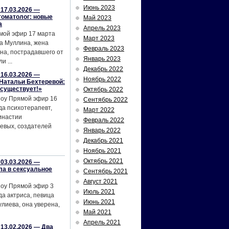
Июнь 2023
17.03.2026 —
томатолог: новые
Май 2023
а
Апрель 2023
мой эфир 17 марта
Март 2023
а Муллина, жена
Февраль 2023
на, пострадавшего от
Январь 2023
и ...
Декабрь 2022
16.03.2026 —
Ноябрь 2022
Натальи Бехтеревой:
 существует!»
Октябрь 2022
шоу Прямой эфир 16
Сентябрь 2022
да психотерапевт,
Март 2022
инастии
Февраль 2022
евых, создателей
Январь 2022
Декабрь 2021
Ноябрь 2021
Октябрь 2021
03.03.2026 —
ла в сексуальное
Сентябрь 2021
Август 2021
шоу Прямой эфир 3
Июль 2021
да актриса, певица
Июнь 2021
лиева, она уверена,
Май 2021
Апрель 2021
13.02.2026 — Два