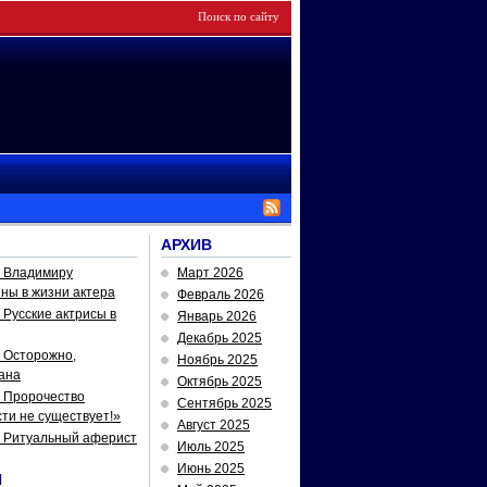
АРХИВ
— Владимиру
Март 2026
йны в жизни актера
Февраль 2026
Русские актрисы в
Январь 2026
Декабрь 2025
 Осторожно,
Ноябрь 2025
ана
Октябрь 2025
 Пророчество
Сентябрь 2025
ти не существует!»
Август 2025
— Ритуальный аферист
Июль 2025
Июнь 2025
И