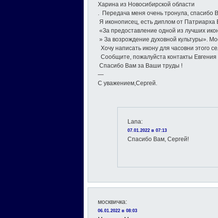
Харина из Новосибирской области
. Передача меня очень тронула, спасибо 
Я иконописец, есть диплом от Патриарха В
«За предоставление одной из лучших икон
» За возрождение духовной культуры». Мос
Хочу написать икону для часовни этого се
Сообщите, пожалуйста контакты Евгения 
Спасибо Вам за Ваши труды !
—
C уважением,Сергей.
Lana
:
07.01.2022 в 07:13
Спасибо Вам, Сергей!
москвичка
:
06.01.2022 в 08:03