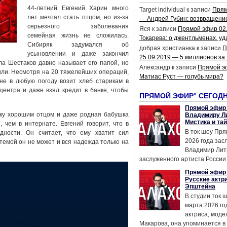
44-летний Евгений Харин много
Target individual
к записи
Прям
лет мечтал стать отцом, но из-за
— Андрей Губин: возвращени
серьезного заболевания
Яся
к записи
Прямой эфир 02
семейная жизнь не сложилась.
Токарева: о джентльменах, уд
Сибиряк задумался об
добрая христианка
к записи
П
усыновлении и даже закончил
25.09.2019 — 5 миллионов за
а Шестаков давно называет его папой, но
Александр
к записи
Прямой э
или. Несмотря на 20 тяжелейших операций,
Матиас Руст — голубь мира?
не в любую погоду возит хлеб старикам в
ентра и даже взял кредит в банке, чтобы
ПРЯМОЙ ЭФИР° СЕГОД
Прямой эфир 
ику хорошим отцом и даже родная бабушка
Владимиру Ли
Мистика и та
 чем в интернате. Евгений говорит, что в
В ток шоу Пря
дности. Он считает, что ему хватит сил
2026 года за
стемой он не может и вся надежда только на
Владимир Лит
заслуженного артиста России 
Прямой эфир 
Русские актр
Эпштейна
В студии ток 
марта 2026 го
актриса, мод
Макарова, она упоминается в .