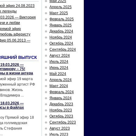
Май 2025
ой эфир 24.08.2023
Апрель 2025
е легенды
Март 2025
.03.2026 — Виктория
Февраль 2025
ачи и любви
Январь 2025
рямой эфир
Декабрь 2024
 любовь аферисту
Ноябрь 2024
фир 05.06.2013 —
Октябрь 2024
Сентябрь 2024
Август 2024
НЯШНИЙ ВЫПУСК
Июль 2024
19.03.2026 —
Июнь 2024
твинову – 75!
йны в жизни актера
Май 2024
мой эфир 19 марта
Апрель 2024
служенный артист РФ
Март 2024
винов. Жизнь
Февраль 2024
Владимира ...
Январь 2024
18.03.2026 —
Декабрь 2023
исы в файлах
Ноябрь 2023
Октябрь 2023
шоу Прямой эфир 18
Сентябрь 2023
да голливудская
ель Стефания
Август 2023
..
Июль 2023