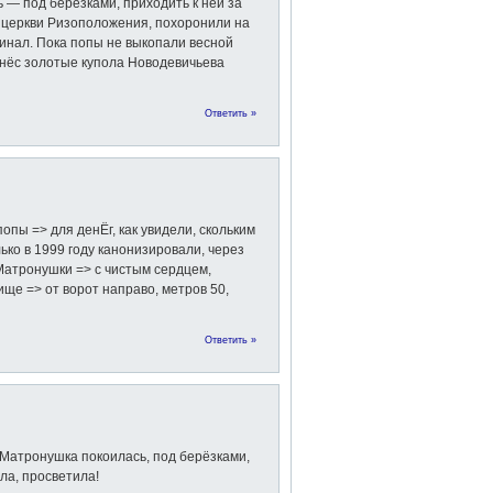
— под берёзками, приходить к ней за
 церкви Ризоположения, похоронили на
инал. Пока попы не выкопали весной
 снёс золотые купола Новодевичьева
Ответить »
пы => для денЁг, как увидели, скольким
ко в 1999 году канонизировали, через
Матронушки => с чистым сердцем,
ще => от ворот направо, метров 50,
Ответить »
м Матронушка покоилась, под берёзками,
ла, просветила!