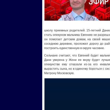
школу приемных родителей. 15-летний Данил
стать опекуном мальчика Евгению не разреш
он помогает детским домам, на своей маши
соседнюю деревню, проложил дорогу до райц
построить единственную в округе часовню.
Сельчане считают, что Евгений будет мальч
Дани уверена у Жени ее внуку будет лучше,
опекунстве ему отказали из-за его инвали
вырастить сына, но в одиночку бороться с си
Матрону Московскую.