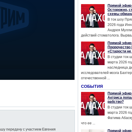
Прямой эфир 
Осторожно, с
схемы обман
В ток шоу Пря
2026 года Инн
Андрея Мулли
действий стоматолога. Вырвал
Прямой эфир 
Пророчество 
«Старости не
В студии ток 
марта 2026 го
наследница д
исследователей мозга Бахтер
отечественной ...
СОБЫТИЯ
Прямой эфир 
Актриса попа
рабство?
В студии ток 
марта 2026 го
Фатима Абаску
что ее ...
ашу передачу с участием Евгения
Прямой эфир 