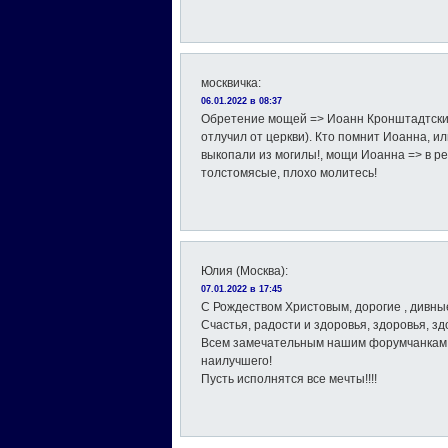
москвичка
:
06.01.2022 в 08:37
Обретение мощей => Иоанн Кронштадтский
отлучил от церкви). Кто помнит Иоанна, и
выкопали из могилы!, мощи Иоанна => в 
толстомясые, плохо молитесь!
Юлия (Москва)
:
07.01.2022 в 17:45
С Рождеством Христовым, дорогие , дивные 
Счастья, радости и здоровья, здоровья, здо
Всем замечательным нашим форумчанкам 
наилучшего!
Пусть исполнятся все мечты!!!!