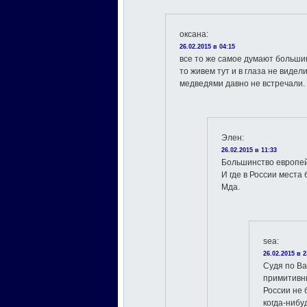
оксана
:
26.02.2015 в 04:15
все то же самое думают большин
то живем тут и в глаза не виде
медведями давно не встречали.
Элен
:
26.02.2015 в 11:33
Большинство европей
И где в России места
Мда.
sea
:
26.02.2015 в 2
Судя по В
примитивн
России не 
когда-нибу