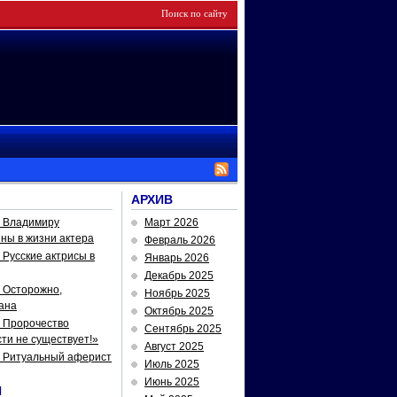
АРХИВ
— Владимиру
Март 2026
йны в жизни актера
Февраль 2026
Русские актрисы в
Январь 2026
Декабрь 2025
 Осторожно,
Ноябрь 2025
ана
Октябрь 2025
 Пророчество
Сентябрь 2025
ти не существует!»
Август 2025
— Ритуальный аферист
Июль 2025
Июнь 2025
И