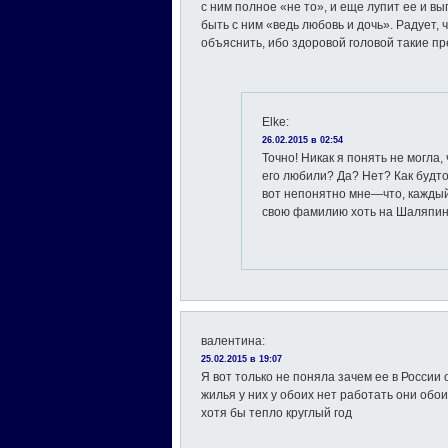
с ним полное «не то», и еще лупит ее и вы
быть с ним «ведь любовь и дочь». Радует, ч
объяснить, ибо здоровой головой такие п
Elke
:
26.02.2015 в 02:54
Точно! Никак я понять не могла,
его любили? Да? Нет? Как будто
вот непонятно мне—что, каждый
свою фамилию хоть на Шаляпин
валентина
:
25.02.2015 в 19:07
Я вот только не поняла зачем ее в России 
жилья у них у обоих нет работать они обо
хотя бы тепло круглый год