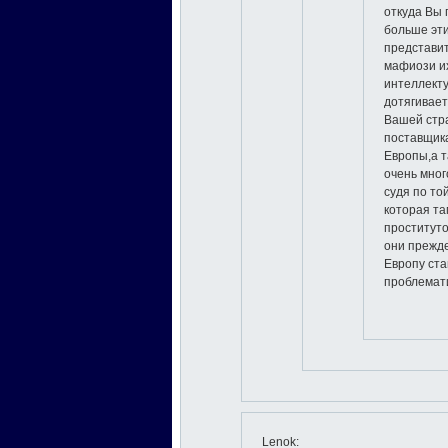
откуда Вы 
больше эти
представи
мафиози и
интеллект
дотягивает
Вашей стр
поставщик
Европы,а т
очень мног
судя по то
которая та
проституто
они прежде 
Европу ста
проблемат
Lenok
: