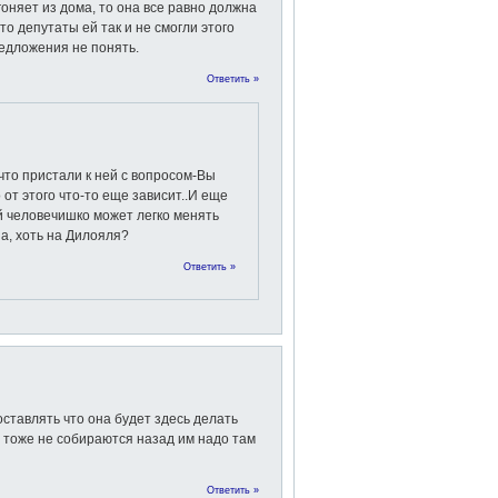
гоняет из дома, то она все равно должна
то депутаты ей так и не смогли этого
редложения не понять.
Ответить »
 что пристали к ней с вопросом-Вы
 от этого что-то еще зависит..И еще
 человечишко может легко менять
а, хоть на Дилояля?
Ответить »
оставлять что она будет здесь делать
и тоже не собираются назад им надо там
Ответить »