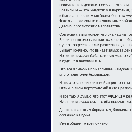
Просчитались девочки. Россия — это вам н
Бразильцы — это бандитизм и наркотики, 
и бытовая проституция (поиск богатых муж
Фавелы — это самые криминальные районы.
Девочки проститутят с малолетства.
Согласна с этим козлом, что она нашла под
Бразильянки очень тонкие психологи — без 
Супер профессионалки развести на деньги
Бывает, кончено, что выйдет замуж за ден
Но это не русская баба, которую можно ду
и будет его обихаживать.
Это все я знаю не по наслышке. Замужем з
много приятелей бразильцев.
И что это за певицо и какой акцент она п
Отлично знаю португальский и его бразиль
И все таки я думаю, что этот АФЕРЮГА реа
Ну а потом оказалось, что оба просчиталис
Да согласна с этим бородатым, бразильян
особенно на кухне.
Мне в общем то всё понятно.