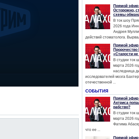
Прямой эфир 
Осторожно, с
схемы обман
В ток шоу Пря
2026 года Инн
Андрея Мулли
действий стоматолога. Вырвал
Прямой эфир 
Пророчество 
«Старости не
В студии ток 
марта 2026 го
наследница д
исследователей мозга Бахтер
отечественной ...
СОБЫТИЯ
Прямой эфир 
Актриса попа
рабство?
В студии ток 
марта 2026 го
Фатима Абаску
что ее ...
Прямой эфир 