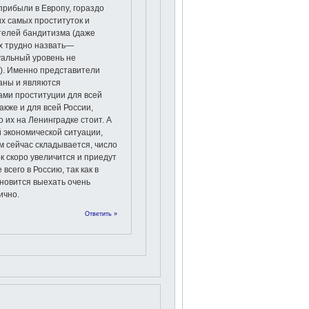
прибыли в Европу, гораздо
х самых проституток и
телей бандитизма (даже
х трудно назвать—
уальный уровень не
). Именно представители
аны и являются
ами проституции для всей
акже и для всей России,
о их на Ленинградке стоит. А
й экономической ситуации,
м сейчас складывается, число
к скоро увеличится и приедут
всего в Россию, так как в
новится выехать очень
ично.
Ответить »