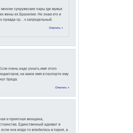
многие супружеские пары где мужья
 их жены из Бразилии. Не знаю кто и
 это правда-ср…ч запредельный.
Ответить »
сли очень надо узнать имя этого
редакторов, на какое имя в паспорте ему
нут бреда.
Ответить »
йная и приятная женщина,
стоинства. Единственный адекват в
 если она когда-то влюбилась в парня, а