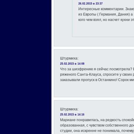
26.02.2015 в 23:37
Интересные комментарии. Знаю 
из Европы ( Германия, Дания) а
кого чем взял, но насчет кухни
Штурмиха
:
25.02.2015 в 14:08
Что за шизфрению я сейчас посмотрела? Е
ряженого Санта-Клауса, спросите у своих 
заказывали пропуск в Останкино! Сорок ми
Штурмиха
:
25.02.2015 в 14:16
Мариане понравилась, на редкость споко
образованная, с чувством собственного до
студии, она искренне не понимала, почему,