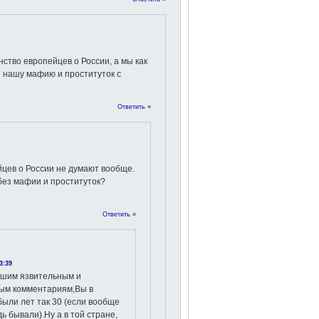
ство европейцев о России, а мы как
ли нашу мафию и проституток с
Ответить »
цев о России не думают вообще.
 без мафии и проституток?
Ответить »
3:39
ашим язвительным и
ым комментариям,Вы в
были лет так 30 (если вообще
дь бывали).Ну а в той стране,