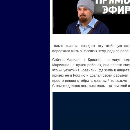
только счастье ожидает эту любящую пар
переехала жить в Россию к нему, родила ребен
Сейчас Мариане и Кристиан не могут подел
Марианне не нужен ребенок, она просто вос
чтобы уехать из Бразилии, где жила в нищете
привез ее в Россию и сделал своей рабыней,
просто решил отобрать девочку. Что возьмет 
С кем же должна остаться малышка: с мамой и