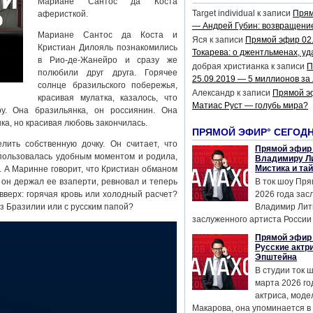
Мариане Сантос да Коста
Target individual
к записи
Прям
аферисткой.
— Андрей Губин: возвращени
Мариане Сантос да Коста и
Яся
к записи
Прямой эфир 02
Кристиан Дилояль познакомились
Токарева: о джентльменах, уд
в Рио-де-Жанейро и сразу же
добрая христианка
к записи
П
полюбили друг друга. Горячее
25.09.2019 — 5 миллионов за
солнце бразильского побережья,
Александр
к записи
Прямой э
красивая мулатка, казалось, что
Матиас Руст — голубь мира?
у. Она бразильянка, он россиянин. Она
ка, но красивая любовь закончилась.
ПРЯМОЙ ЭФИР° СЕГОД
ить собственную дочку. Он считает, что
Прямой эфир 
пользовалась удобным моментом и родила,
Владимиру Ли
Мистика и та
. А Маринне говорит, что Кристиан обманом
 он держал ее взаперти, ревновал и теперь
В ток шоу Пря
вверх: горячая кровь или холодный расчет?
2026 года за
з Бразилии или с русским папой?
Владимир Лит
заслуженного артиста России 
Прямой эфир 
Русские актр
Эпштейна
В студии ток 
марта 2026 го
актриса, мод
Макарова, она упоминается в .