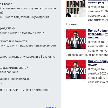
мужа сразу
е Европа.
В студии ток 
бразильянки — проституция, в том числе
февраля 2026
ей).
народного ар
 Чужого там, как минимум ограбят.
Ибрагимова А
Громкий ...
ход к нему.
Прямой эфир 
мыла влезут и в душу, и в жопу.
перевала Дят
.
миссия
ежного и успокоится.
В студии ток 
басить, а она и рада, что «штаны» рядом
января 2026 г
правления Фо
Дятлова, активист расследован
а португальцем, куча родни в Бразилии,
Прямой эфир 
люди»
италась имитировать?
В студии ток 
ский вариант.
октября 2025 
необычайные 
льно в нее влюбился.
невозможно сте
ь.
ки ГРЯЗНУЛИ — у всех в домах срач,
Ответить »