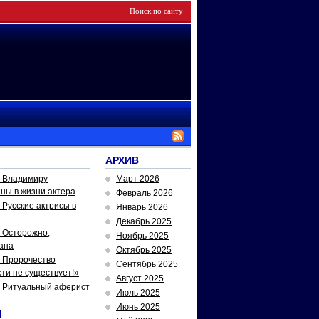
АРХИВ
— Владимиру
Март 2026
йны в жизни актера
Февраль 2026
Русские актрисы в
Январь 2026
Декабрь 2025
 Осторожно,
Ноябрь 2025
ана
Октябрь 2025
 Пророчество
Сентябрь 2025
ти не существует!»
Август 2025
— Ритуальный аферист
Июль 2025
Июнь 2025
И