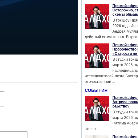
Прямой эфир 
Осторожно, с
схемы обман
В ток шоу Пря
2026 года Инн
Андрея Мулли
действий стоматолога. Вырвал
Прямой эфир 
Пророчество 
«Старости не
В студии ток 
марта 2026 го
наследница д
исследователей мозга Бахтер
отечественной ...
СОБЫТИЯ
Прямой эфир 
Актриса попа
рабство?
В студии ток 
марта 2026 го
Фатима Абаску
что ее ...
Прямой эфир 