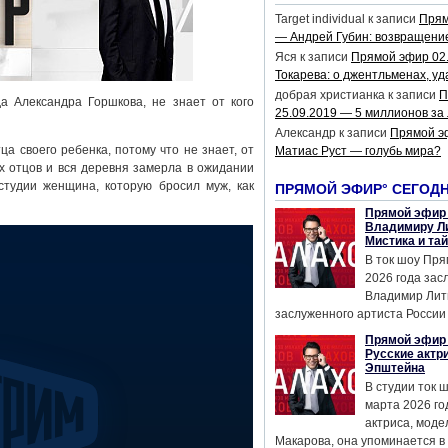
Target individual
к записи
Прям
— Андрей Губин: возвращени
Яся
к записи
Прямой эфир 02
Токарева: о джентльменах, уд
добрая христианка
к записи
П
 Александра Горшкова, не знает от кого
25.09.2019 — 5 миллионов за
Александр
к записи
Прямой э
а своего ребенка, потому что не знает, от
Матиас Руст — голубь мира?
х отцов и вся деревня замерла в ожидании
студии женщина, которую бросил муж, как
ПРЯМОЙ ЭФИР° СЕГОД
Прямой эфир 
Владимиру Ли
Мистика и та
В ток шоу Пря
2026 года за
Владимир Лит
заслуженного артиста России 
Прямой эфир 
Русские актр
Эпштейна
В студии ток 
марта 2026 го
актриса, мод
Макарова, она упоминается в .