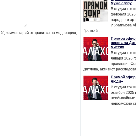
мужа сразу
В студии ток 
февраля 2026
народного ар
Ибрагимова А
Громкий ...
й", комментарий отправится на модерацию,
Прямой эфир 
перевала Дят
миссия
В студии ток 
января 2026 г
правления Фо
Дятлова, активист расследован
Прямой эфир 
люди»
В студии ток 
октября 2025 
необычайные 
невозможно сте