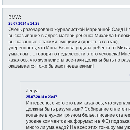
BMW
:
25.07.2014 в 14:28
Очень разочарована журналисткой Марианной Саид Ша
высказывание в адрес матери ребенка Михаила Евдок
высказанные с такими эмоциями (ярость в глазах),
уверенность, что Инна Белова родила ребенка от Миха
умыслом….. говорит о недалекости этого человека! Мне
казалось, что журналисты все-таки должны быть по ра
оказывается тоже бывают недалекими!
Jenya
:
25.07.2014 в 23:47
Интересно, с чего это вам казалось, что журна
должны быть разумными? Собирание сплетен 
копание в чужом грязном белье, писание статее
уровне комментов на форумах и в ФБ) под зак
много ли ума надо? На всех этих ток-шоу мы уж