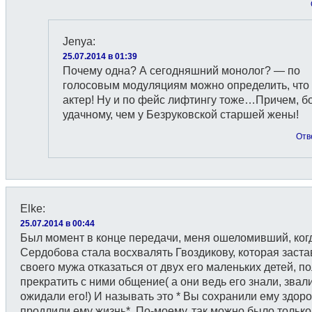
Jenya
:
25.07.2014 в 01:39
Почему одна? А сегодняшний монолог? — по
голосовым модуляциям можно определить, что
актер! Ну и по фейс лифтингу тоже…Причем, б
удачному, чем у Безруковской старшей жены!
Отв
Elke
:
25.07.2014 в 00:44
Был момент в конце передачи, меня ошеломивший, ког
Сердобова стала восхвалять Гвоздикову, которая заст
своего мужа отказаться от двух его маленьких детей, п
прекратить с ними общение( а они ведь его знали, звал
ожидали его!) И называть это * Вы сохранили ему здор
продлили ему жизнь* .По-моему, так можно было только