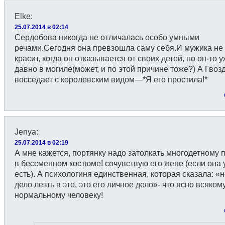
Elke
:
25.07.2014 в 02:14
Сердобова никогда не отличалась особо умными
речами.Сегодня она превзошла саму себя.И мужика не
красит, когда он отказывается от своих детей, но он-то 
давно в могиле(может, и по этой причине тоже?) А Гвоз
восседает с королевским видом—*Я его простила!*
Jenya
:
25.07.2014 в 02:19
А мне кажется, портянку надо затолкать многодетному
в бессменном костюме! сочувствую его жене (если она 
есть). А психологиня единственная, которая сказала: «
дело лезть в это, это его личное дело»- что ясно всяком
нормальному человеку!