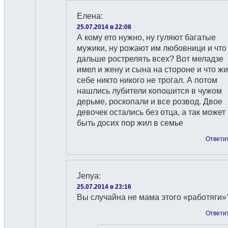
Елена
:
25.07.2014 в 22:08
А кому ето нужно, ну гуляют багатые
мужики, ну рожают им любовници и что
дальше рострелять всех? Вот меладзе
имел и жену и сына на стороне и что ж
себе никто никого не трогал. А потом
нашлись лубители копошится в чужом
дерьме, роскопали и все розвод. Двое
девочек остались без отца, а так может
быть досих пор жил в семье
Ответи
Jenya
:
25.07.2014 в 23:16
Вы случайна не мама этого «работяги»
Ответи