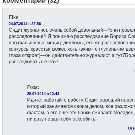
Комментарии (32)
Elke
:
24.07.2014 в 23:56
Сидит журналист, очень собой довольный—*они прове
расследование*! Я понимаю расследование Бориса Со
про фальшивые медиц. дипломы, его же расследовани
конкурсы красоты( может, хоть каким-то глупеньким де
глаза откроет)—он действительно журналист, а тут7Бо
расследовать нечего?
Роза
:
25.07.2014 в 12:43
Идите, работайте работу. Сидит хороший парен
который занимается своим делом, все разложи
фактам, а его еще эти бабки сжирают. Молодец,
ни разу не дал себя оскорбить.
Отв