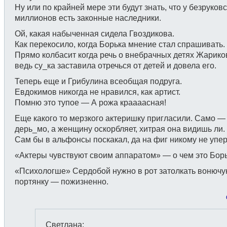
Ну или по крайней мере эти будут знать, что у безруков
миллионов есть законные наследники.
Ой, какая набыченная сидела Гвоздикова.
Как перекосило, когда Борька мнение стал спрашивать.
Прямо колбасит когда речь о внебрачных детях Жарико
ведь су_ка заставила отречься от детей и довела его.
Теперь еще и Грибулина всеобщая подруга.
Евдокимов никогда не нравился, как артист.
Помню это тупое — А рожа краааасная!
Еще какого то мерзкого актеришку пригласили. Само —
дерь_мо, а женщину оскорбляет, хитрая она видишь ли.
Сам бы в альфонсы поскакал, да на фиг никому не упер
«Актеры чувствуют своим аппаратом» — о чем это Бор
«Психологше» Сердобой нужно в рот затолкать вонюч
портянку — пожизненно.
Светлана
: