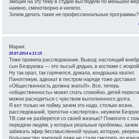
эмоции на эту тему в студии выглядели по меньшей ме
наивно, смехотворно и нелепо.
Зачем делать такие не профессиональные программы?
Мария
:
25.07.2014 в 21:15
Тоже провела расследование. Вывод: настоящий внеб
сын Безрукова — это лысый дядька, в костюме с искрой
Ну так орал, так горячился, думала, кондрашка хватит.
Паноптикум, адвокат в пестром наряде тоже доставил:
«Общественность должна знать!!!». Все, теперь
«общественность» может спать спокойно, детей пересч
можно расходиться с чувством выполненного долга.
Я вот только не пойму, зачем это надо, столько возни,
расследований, трепотни «экспертов», неужели Безрук
ТВ сам не разберется со своей жизнью? Помогите с п
передачи людям, у которых реальные проблемы, зачем
забивать эфир бессмысленной чушью, которую, уверен
большинство зрителей даже не стали смотреть до конца