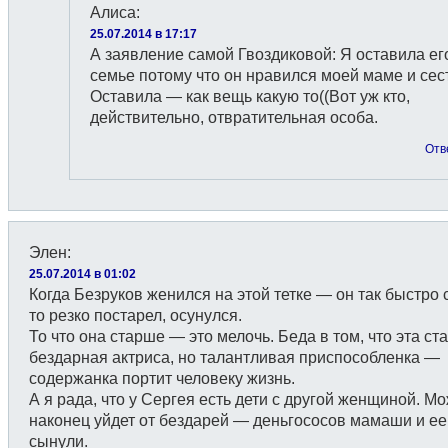
Алиса
:
25.07.2014 в 17:17
А заявление самой Гвоздиковой: Я оставила ег
семье потому что он нравился моей маме и сес
Оставила — как вещь какую то((Вот уж кто,
действительно, отвратительная особа.
Отв
Элен
:
25.07.2014 в 01:02
Когда Безруков женился на этой тетке — он так быстро с
то резко постарел, осунулся.
То что она старше — это мелочь. Беда в том, что эта с
бездарная актриса, но талантливая приспособленка —
содержанка портит человеку жизнь.
А я рада, что у Сергея есть дети с другой женщиной. М
наконец уйдет от бездарей — деньгососов мамаши и ее
сынули.