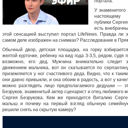
портала.
У знаменитого 
настоящему
публики Сергея
есть внебрачны
этой сенсацией выступил портал LifeNews. Правда ли э
самом деле изображен на снимках? Расследование в Пря
Обычный двор, детская площадка, на горку взбирает
желтой курточке, ребенку на вид года 3-3,5, рядом, судя п
возможно, его дед. Мужчина внимательно следит 
движением мальчика, вот он скатывается по серпантину
приземляется у ног счастливого деда. Видно, что к таки
они давно привыкли, и она обоим в радость, а вот у кач
можно разглядеть лицо предполагаемого дедушки — э
Безруков, знаменитый актер сценарист и отец любимого 
Сергея Безрукова. Кем же приходится Виталию Серге
малыш и почему на первый взгляд обычную семейну
решили снять на скрытую камеру?