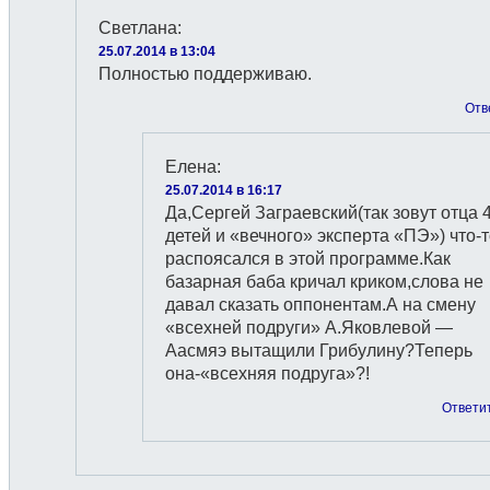
Светлана
:
25.07.2014 в 13:04
Полностью поддерживаю.
Отв
Елена
:
25.07.2014 в 16:17
Да,Сергей Заграевский(так зовут отца 4
детей и «вечного» эксперта «ПЭ») что-
распоясался в этой программе.Как
базарная баба кричал криком,слова не
давал сказать оппонентам.А на смену
«всехней подруги» А.Яковлевой —
Аасмяэ вытащили Грибулину?Теперь
она-«всехняя подруга»?!
Ответи