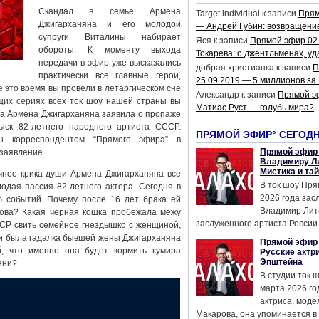
Скандал в семье Армена
Target individual
к записи
Прям
Джигарханяна и его молодой
— Андрей Губин: возвращени
супруги Виталины набирает
Яся
к записи
Прямой эфир 02
обороты. К моменту выхода
Токарева: о джентльменах, уд
передачи в эфир уже высказались
добрая христианка
к записи
П
практически все главные герои,
25.09.2019 — 5 миллионов за
 это время вы провели в летаргическом сне
Александр
к записи
Прямой э
щих сериях всех ток шоу нашей страны вы
Матиас Руст — голубь мира?
а Армена Джигарханяна заявила о пропаже
ск 82-летнего народного артиста СССР.
ПРЯМОЙ ЭФИР° СЕГОД
н корреспондентом “Прямого эфира” в
Прямой эфир 
 заявление.
Владимиру Ли
Мистика и та
чнее крика души Армена Джигарханяна все
В ток шоу Пря
одая пассия 82-летнего актера. Сегодня в
2026 года за
 событий. Почему после 16 лет брака ей
Владимир Лит
лова? Какая черная кошка пробежала межу
заслуженного артиста России 
СР свить семейное гнездышко с женщиной,
ли была гадалка бывшей жены Джигарханяна
Прямой эфир 
й, что именно она будет кормить кумира
Русские актр
Эпштейна
зни?
В студии ток 
марта 2026 го
актриса, мод
Макарова, она упоминается в .