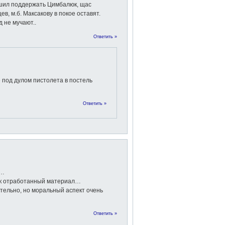
ешил поддержать Цимбалюк, щас
в, м.б. Максакову в покое оставят.
 не мучают..
Ответить »
ё под дулом пистолета в постель
Ответить »
н…
ак отработанный материал…
тельно, но моральный аспект очень
Ответить »