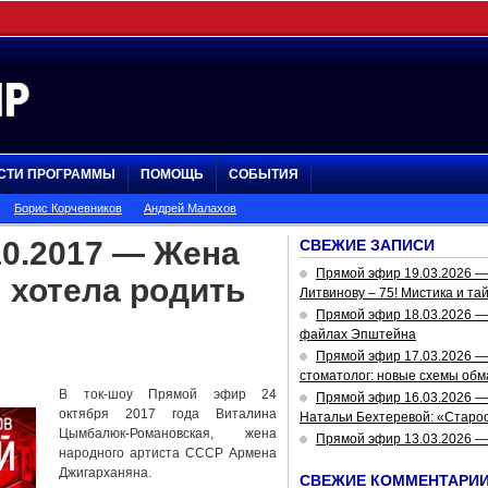
СТИ ПРОГРАММЫ
ПОМОЩЬ
СОБЫТИЯ
Борис Корчевников
Андрей Малахов
10.2017 — Жена
СВЕЖИЕ ЗАПИСИ
Прямой эфир 19.03.2026 
 хотела родить
Литвинову – 75! Мистика и та
Прямой эфир 18.03.2026 — 
файлах Эпштейна
Прямой эфир 17.03.2026 —
стоматолог: новые схемы обм
В ток-шоу Прямой эфир 24
Прямой эфир 16.03.2026 —
октября 2017 года Виталина
Натальи Бехтеревой: «Старос
Цымбалюк-Романовская, жена
Прямой эфир 13.03.2026 
народного артиста СССР Армена
Джигарханяна.
СВЕЖИЕ КОММЕНТАРИ