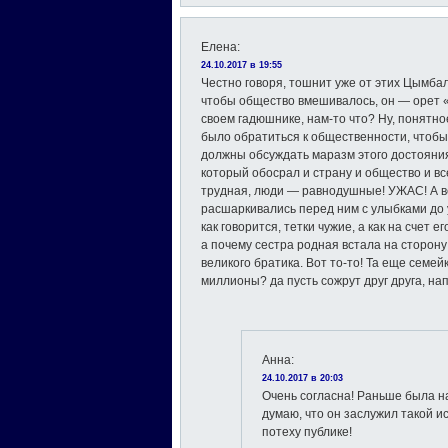
Елена
:
24.10.2017 в 19:55
Честно говоря, тошнит уже от этих Цымба
чтобы общество вмешивалось, он — орет «
своем гадюшнике, нам-то что? Ну, понятн
было обратиться к общественности, чтобы 
должны обсуждать маразм этого достояния 
который обосрал и страну и общество и в
трудная, люди — равнодушные! УЖАС! А вс
расшаркивались перед ним с улыбками до у
как говорится, тетки чужие, а как на счет е
а почему сестра родная встала на сторону
великого братика. Вот то-то! Та еще семей
миллионы? да пусть сожрут друг друга, на
Анна
:
24.10.2017 в 20:03
Очень согласна! Раньше была н
думаю, что он заслужил такой и
потеху публике!