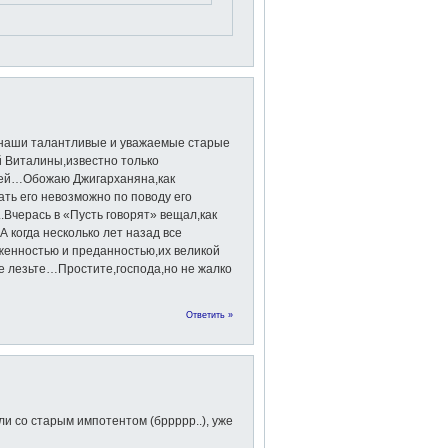
 наши талантливые и уважаемые старые
й Виталины,известно только
зней…Обожаю Джигарханяна,как
ть его невозможно по поводу его
.Вчерась в «Пусть говорят» вещал,как
А когда несколько лет назад все
женностью и преданностью,их великой
 лезьте…Простите,господа,но не жалко
Ответить »
и со старым импотентом (бррррр..), уже