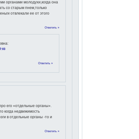
ми органами молодухи,когда она
ать со старым пнем,только
еньги отвлекали ее от этого
Ответить »
овна
:
7:03
Ответить »
про его «отдельные органы».
то когда недвижимость
зги в отдельные органы -то и
Ответить »