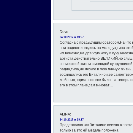
Dove
:
24.10.2017 в 19:27
Согласна с предыдущим оратором.На что
пни надеются,ведясь на молодух,типа это
им.Конечно,на дряблую кожу и кучу боле
артиста,действительно ВЕЛИКИЙ,но слуша
совместной жизни с молодой супружницей.
радио,типа,не лезьте в мою личную жизнь..
восхищались его Виталиной,ее самоотвер
любовью,нормально все было…а теперь-не
его в этом плане,сам виноват…
ALINA
:
24.10.2017 в 19:37
Представляю как Виталине весело в постел
только за это ей медаль положена.