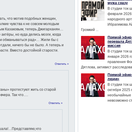
мужа сразу
В студии ток 
февраля 2026
ать, что мотив подобных женщин,
народного ар
ылкие чувства к не совсем молодым
Ибрагимова А
ным Казаковым, теперь Джигарханян…
Громкий ...
ктёры, но куда делись мозги, когда
Прямой эфир 
ам обманываться рад»… Жили бы с
перевала Дят
дали, ничего бы не было. А теперь и
миссия
расте. Вместо достойной старости.
В студии ток 
января 2026 г
правления Фо
Ответить »
Дятлова, активист расследован
Прямой эфир 
люди»
В студии ток 
аны» протестуют жить со старой
октября 2025 
»вчера. Так что….
необычайные 
невозможно сте
Ответить »
ышала!…Представляю,что