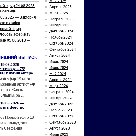
Май 2025
ой эфир 24.08.2023
Апрель 2025
е легенды
Март 2025
.03.2026 — Виктория
Февраль 2025
ачи и любви
Январь 2025
рямой эфир
Декабрь 2024
 любовь аферисту
Ноябрь 2024
фир 05.06.2013 —
Октябрь 2024
Сентябрь 2024
Август 2024
НЯШНИЙ ВЫПУСК
Июль 2024
19.03.2026 —
Июнь 2024
твинову – 75!
йны в жизни актера
Май 2024
мой эфир 19 марта
Апрель 2024
служенный артист РФ
Март 2024
винов. Жизнь
Февраль 2024
Владимира ...
Январь 2024
18.03.2026 —
Декабрь 2023
исы в файлах
Ноябрь 2023
Октябрь 2023
шоу Прямой эфир 18
Сентябрь 2023
да голливудская
ель Стефания
Август 2023
..
Июль 2023