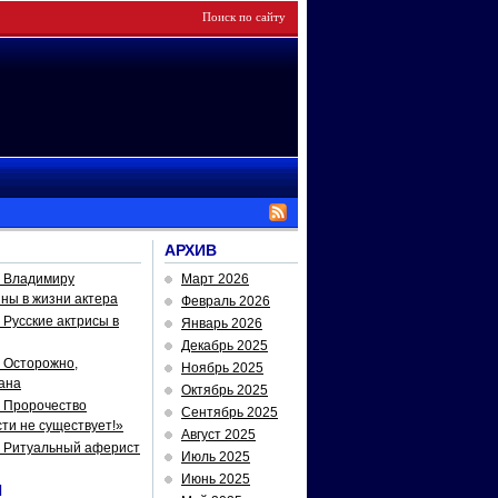
АРХИВ
— Владимиру
Март 2026
йны в жизни актера
Февраль 2026
Русские актрисы в
Январь 2026
Декабрь 2025
 Осторожно,
Ноябрь 2025
ана
Октябрь 2025
 Пророчество
Сентябрь 2025
ти не существует!»
Август 2025
— Ритуальный аферист
Июль 2025
Июнь 2025
И