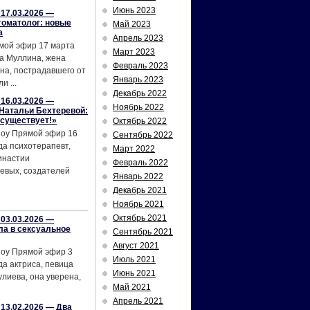
Июнь 2023
17.03.2026 —
томатолог: новые
Май 2023
а
Апрель 2023
мой эфир 17 марта
Март 2023
а Муллина, жена
Февраль 2023
на, пострадавшего от
Январь 2023
и ...
Декабрь 2022
16.03.2026 —
Ноябрь 2022
Натальи Бехтеревой:
 существует!»
Октябрь 2022
шоу Прямой эфир 16
Сентябрь 2022
да психотерапевт,
Март 2022
инастии
Февраль 2022
евых, создателей
Январь 2022
Декабрь 2021
Ноябрь 2021
Октябрь 2021
03.03.2026 —
ла в сексуальное
Сентябрь 2021
Август 2021
шоу Прямой эфир 3
Июль 2021
да актриса, певица
Июнь 2021
лиева, она уверена,
Май 2021
Апрель 2021
13.02.2026 — Два