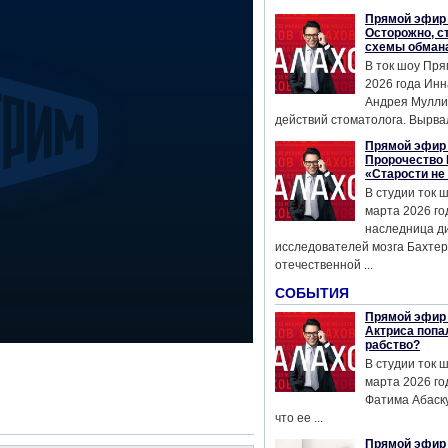
Прямой эфир 
Осторожно, с
схемы обман
В ток шоу Пря
2026 года Инн
Андрея Мулли
действий стоматолога. Вырвал
Прямой эфир 
Пророчество 
«Старости не
В студии ток 
марта 2026 го
наследница д
исследователей мозга Бахтер
отечественной ...
СОБЫТИЯ
Прямой эфир 
Актриса попа
рабство?
В студии ток 
марта 2026 го
Фатима Абаску
что ее ...
Прямой эфир 