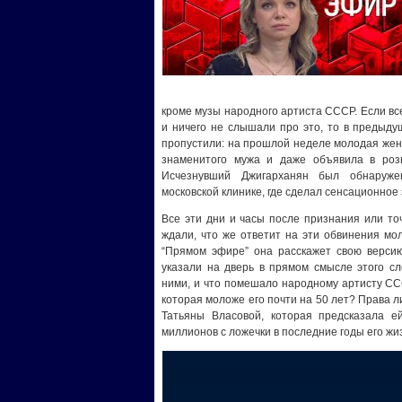
кроме музы народного артиста СССР. Если все
и ничего не слышали про это, то в предыду
пропустили: на прошлой неделе молодая жен
знаменитого мужа и даже объявила в розы
Исчезнувший Джигарханян был обнаруже
московской клинике, где сделал сенсационное
Все эти дни и часы после признания или то
ждали, что же ответит на эти обвинения мол
“Прямом эфире” она расскажет свою версию
указали на дверь в прямом смысле этого с
ними, и что помешало народному артисту СС
которая моложе его почти на 50 лет? Права 
Татьяны Власовой, которая предсказала е
миллионов с ложечки в последние годы его жи