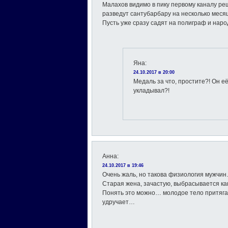
Малахов видимо в пику первому каналу р
разведут сантубарбару на несколько месяце
Пусть уже сразу садят на полиграф и народ
Яна
:
24.10.2017 в 20:00
Медаль за что, простите?! Он е
укладывал?!
Анна
:
24.10.2017 в 19:46
Очень жаль, но такова физиология мужчи
Старая жена, зачастую, выбрасывается к
Понять это можно… молодое тело притяга
удручает…