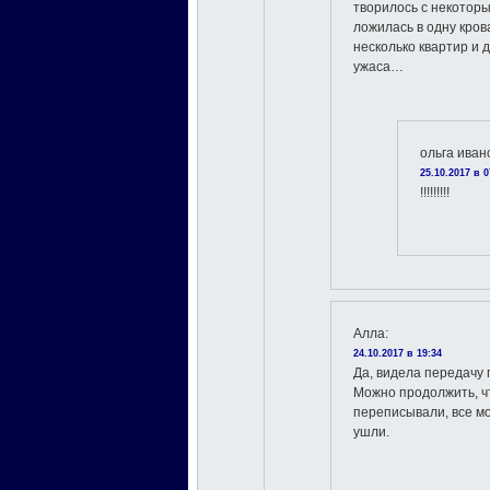
творилось с некоторы
ложилась в одну кров
несколько квартир и д
ужаса…
ольга иван
25.10.2017 в 0
!!!!!!!!!
Алла
:
24.10.2017 в 19:34
Да, видела передачу 
Можно продолжить, ч
переписывали, все мо
ушли.