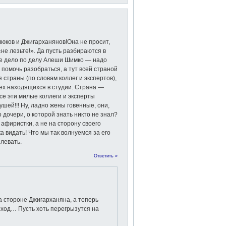
люков и Джигарханянов!Она не просит,
не лезьте!». Да пусть разбираются в
ое дело по делу Алеши Шимко — надо
помочь разобраться, а тут всей страной
страны (по словам коллег и экспертов),
сех находящихся в студии. Страна —
е эти милые коллеги и эксперты
шей!!! Ну, ладно жены говенные, они,
го дочери, о которой знать никто не знал?
 афиристки, а не на сторону своего
ка видать! Что мы так волнуемся за его
плевать.
Ответить »
а стороне Джигарханяна, а теперь
сход… Пусть хоть перегрызутся на