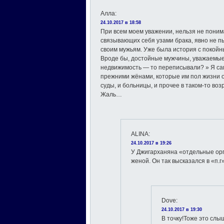
Алла
:
24.10.2017 в 18:58
При всем моем уважении, нельзя не поним
связывающих себя узами брака, явно не п
своим мужьям. Уже была история с покой
Вроде бы, достойные мужчины, уважаемые а
недвижимость — то переписывали? » Я с
прежними жёнами, которые им пол жизни от
суды, и больницы, и прочее в таком-то воз
Жаль…
ALINA
:
24.10.2017 в 19:26
У Джигарханяна «отдельные орг
женой. Он так высказался в «п.г
Dove
:
24.10.2017 в 19:30
В точку!Тоже это сл