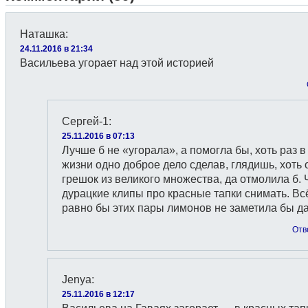
Наташка
:
24.11.2016 в 21:34
Васильева угорает над этой историей
Сергей-1
:
25.11.2016 в 07:13
Лучше б не «угорала», а помогла бы, хоть раз в
жизни одно доброе дело сделав, глядишь, хоть 
грешок из великого множества, да отмолила б.
дурацкие клипы про красные тапки снимать. Вс
равно бы этих пары лимонов не заметила бы д
Отв
Jenyа
:
25.11.2016 в 12:17