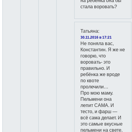
на ребёнка она бы
стала воровать?
Татьяна
:
30.11.2016 в 17:21
Не поняла вас,
Константин. Я же не
говорю, что
воровать- это
правильно. И
ребёнка же вроде
по квоте
пролечили…
Про мою маму.
Пельмени она
лепит САМА. И
тесто, и фарш —
всё сама делает. И
это самые вкусные
пельмени на свете.