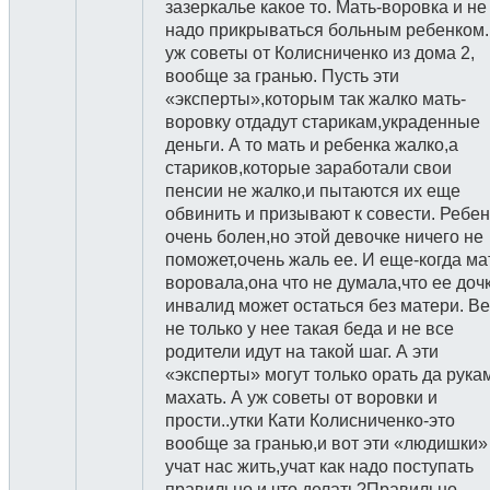
зазеркалье какое то. Мать-воровка и не
надо прикрываться больным ребенком.
уж советы от Колисниченко из дома 2,
вообще за гранью. Пусть эти
«эксперты»,которым так жалко мать-
воровку отдадут старикам,украденные
деньги. А то мать и ребенка жалко,а
стариков,которые заработали свои
пенсии не жалко,и пытаются их еще
обвинить и призывают к совести. Ребен
очень болен,но этой девочке ничего не
поможет,очень жаль ее. И еще-когда ма
воровала,она что не думала,что ее доч
инвалид может остаться без матери. В
не только у нее такая беда и не все
родители идут на такой шаг. А эти
«эксперты» могут только орать да рука
махать. А уж советы от воровки и
прости..утки Кати Колисниченко-это
вообще за гранью,и вот эти «людишки»
учат нас жить,учат как надо поступать
правильно и что делать?Правильно