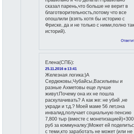
сказал парень,что больше не верит в
благотворительность,потому что все
опошлили (взять хотя бы историю с
Фриске, да и не только с ними,полно та
историй).
Ответи
Елена(СПБ)
:
25.11.2016 в 13:41
Железная логика:)А
Сердюковы,Чубайсы,Васильевы и
разные Ахметовы еще лучше
живут.Почему она их не пошла
раскулачивать? А как же: не убий ,не
укради и т.д.? Моей маме 56 лет,она
инвалид,получает социальную пенсию
7,800 тыр (вместе с монетизацией)+300
руб за коммуналку:)Может ей поделить
с теми,кто заработать не может (или не