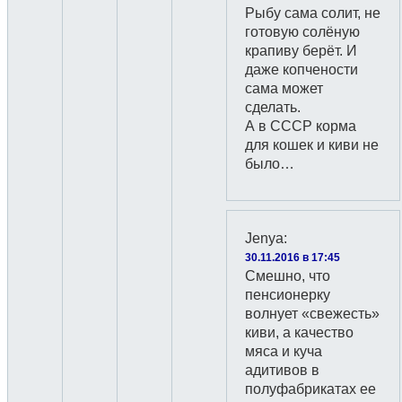
Рыбу сама солит, не
готовую солёную
крапиву берёт. И
даже копчености
сама может
сделать.
А в СССР корма
для кошек и киви не
было…
Jenyа
:
30.11.2016 в 17:45
Смешно, что
пенсионерку
волнует «свежесть»
киви, а качество
мяса и куча
адитивов в
полуфабрикатах ее