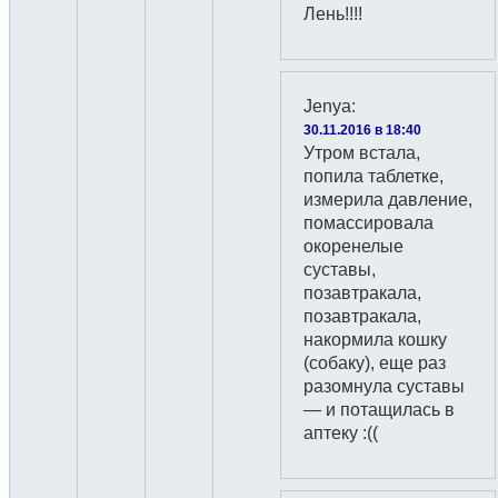
Лень!!!!
Jenyа
:
30.11.2016 в 18:40
Утром встала,
попила таблетке,
измерила давление,
помассировала
окоренелые
суставы,
позавтракала,
позавтракала,
накормила кошку
(собаку), еще раз
разомнула суставы
— и потащилась в
аптеку :((