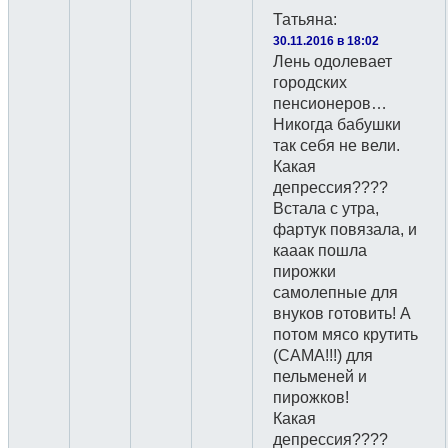
Татьяна
:
30.11.2016 в 18:02
Лень одолевает
городских
пенсионеров…
Никогда бабушки
так себя не вели.
Какая
депрессия????
Встала с утра,
фартук повязала, и
кааак пошла
пирожки
самолепные для
внуков готовить! А
потом мясо крутить
(САМА!!!) для
пельменей и
пирожков!
Какая
депрессия????