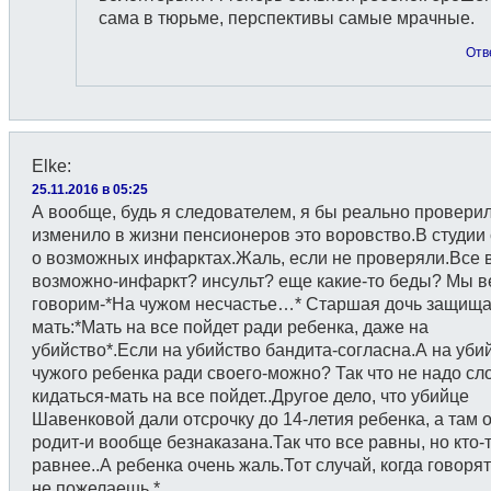
сама в тюрьме, перспективы самые мрачные.
Отв
Elke
:
25.11.2016 в 05:25
А вообще, будь я следователем, я бы реально проверил
изменило в жизни пенсионеров это воровство.В студии
о возможных инфарктах.Жаль, если не проверяли.Все 
возможно-инфаркт? инсульт? еще какие-то беды? Мы в
говорим-*На чужом несчастье…* Старшая дочь защища
мать:*Мать на все пойдет ради ребенка, даже на
убийство*.Если на убийство бандита-согласна.А на уби
чужого ребенка ради своего-можно? Так что не надо с
кидаться-мать на все пойдет..Другое дело, что убийце
Шавенковой дали отсрочку до 14-летия ребенка, а там 
родит-и вообще безнаказана.Так что все равны, но кто-
равнее..А ребенка очень жаль.Тот случай, когда говорят
не пожелаешь.*