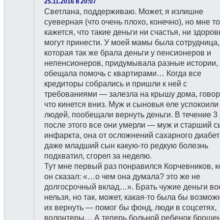
25.11.2016 в 20:07
Светлана, поддерживаю. Может, я излишне
суеверная (что очень плохо, конечно), но мне т
кажется, что такие деньги ни счастья, ни здоров
могут принести. У моей мамы была сотрудница,
которая так же брала деньги у пенсионеров и
непенсионеров, придумывала разные истории,
обещала помочь с квартирами… Когда все
кредиторы собрались и пришли к ней с
требованиями — залезла на крышу дома, говор
что кинется вниз. Муж и сыновья еле успокоили
людей, пообещали вернуть деньги. В течение 3 
после этого все они умерли — муж и старший с
инфаркта, она от осложнений сахарного диабет
даже младший сын какую-то редкую болезнь
подхватил, сгорел за неделю.
Тут мне первый раз понравился Корчевников, к
он сказал: «…о чем она думала? это же не
долгосрочный вклад…». Брать чужие деньги в
нельзя, но так, может, какая-то была бы возмож
их вернуть — помог бы фонд, люди в соцсетях,
волонтеры… А теперь больной ребенок брошен