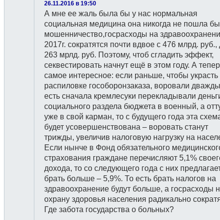
26.11.2016 в 19:50
А мне ее жаль была бы у нас нормальная
социальная медицина она никогда не пошла бы
мошенничество,госрасходы на здравоохранени
2017г. сократятся почти вдвое с 476 млрд. руб.,
263 мрлд. руб. Поэтому, чтоб сгладить эффект,
секвестировать начнут ещё в этом году. А тепе
самое интересное: если раньше, чтобы украсть
распиловке гособоронзаказа, воровали дважды
есть сначала кремлесуки перекладывали деньг
социального раздела бюджета в военный, а отт
уже в свой карман, то с будущего года эта схем
будет усовершенствована – воровать станут
трижды, увеличив налоговую нагрузку на насел
Если нынче в Фонд обязательного медицинског
страхования граждане перечисляют 5,1% своег
дохода, то со следующего года с них предлагае
брать больше – 5,9%. То есть брать налогов на
здравоохранение будут больше, а госрасходы 
охрану здоровья населения радикально сократя
Где забота государства о больных?