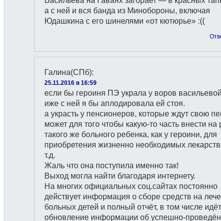
Васильева на Гаваях загорает — в красных тапк
а с ней и вся банда из Минобороны, включая
Юдашкина с его шинелями «от кютюрье» :((
Отв
Галина(СПб)
:
25.11.2016 в 16:59
если бы героиня ПЭ украла у воров васильевой
иже с ней я бы аплодировала ей стоя.
а украсть у пенсионеров, которые ждут свою п
может для того чтобы какую-то часть внести на 
такого же больного ребенка, как у героини, для
приобретения жизненно необходимых лекарств
т.д.
Жаль что она поступила именно так!
Выход могла найти благодаря интернету.
На многих официальных соц.сайтах постоянно
действует информация о сборе средств на леч
больных детей и полный отчёт, в том числе идё
обновление информации об успешно-проведё