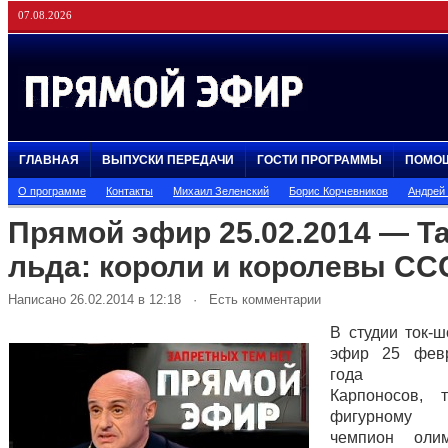
07.08.2026
ГЛАВНАЯ
ВЫПУСКИ ПЕРЕДАЧИ
ГОСТИ ПРОГРАММЫ
ПОМО
О программе
Контакты
Михаил Зеленский
Борис Корчевников
Андрей
Прямой эфир 25.02.2014 — Т
льда: короли и королевы СС
Написано 26.02.2014 в 12:18 · Есть комментарии
В студии ток-
эфир 25 фев
года Ге
Карпоносов, 
фигурному 
чемпион оли