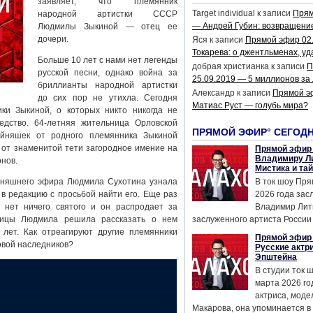
заявляет, что племянник
Target individual
к записи
Прям
народной артистки СССР
— Андрей Губин: возвращени
Людмилы Зыкиной — отец ее
дочери.
Яся
к записи
Прямой эфир 02
Токарева: о джентльменах, уд
Больше 10 лет с нами нет легенды
добрая христианка
к записи
П
русской песни, однако война за
25.09.2019 — 5 миллионов за
бриллианты народной артистки
Александр
к записи
Прямой э
до сих пор не утихла. Сегодня
Матиас Руст — голубь мира?
ки Зыкиной, о которых никто никогда не
дство. 64-летняя жительница Орловской
ПРЯМОЙ ЭФИР° СЕГОД
ойняшек от родного племянника Зыкиной
 от знаменитой тети загородное имение на
Прямой эфир 
Владимиру Ли
онов.
Мистика и та
дняшнего эфира Людмила Сухотина узнала
В ток шоу Пря
в редакцию с просьбой найти его. Еще раз
2026 года за
 нет ничего святого и он распродает за
Владимир Лит
нницы Людмила решила рассказать о нем
заслуженного артиста России 
лет. Как отреагируют другие племянники
Прямой эфир 
овой наследников?
Русские актр
Эпштейна
В студии ток 
марта 2026 го
актриса, мод
Макарова, она упоминается в .