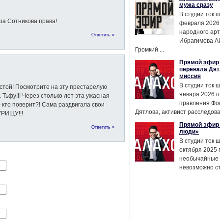
мужа сразу
В студии ток 
ра Сотникова права!
февраля 2026
народного ар
Ответить »
Ибрагимова А
Громкий ...
Прямой эфир 
перевала Дят
миссия
В студии ток 
тстой! Посмотрите на эту престарелую
января 2026 г
Тьфу!!! Через столько лет эта ужасная
правления Фо
кто поверит?! Сама раздвигала свои
Дятлова, активист расследован
УРИЩУ!!!
Прямой эфир 
Ответить »
люди»
В студии ток 
октября 2025 
необычайные 
невозможно сте