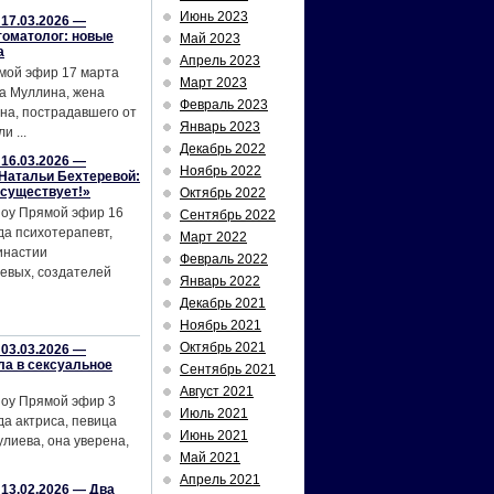
Июнь 2023
17.03.2026 —
томатолог: новые
Май 2023
а
Апрель 2023
мой эфир 17 марта
Март 2023
а Муллина, жена
Февраль 2023
на, пострадавшего от
Январь 2023
и ...
Декабрь 2022
16.03.2026 —
Ноябрь 2022
Натальи Бехтеревой:
 существует!»
Октябрь 2022
шоу Прямой эфир 16
Сентябрь 2022
да психотерапевт,
Март 2022
инастии
Февраль 2022
евых, создателей
Январь 2022
Декабрь 2021
Ноябрь 2021
Октябрь 2021
03.03.2026 —
ла в сексуальное
Сентябрь 2021
Август 2021
шоу Прямой эфир 3
Июль 2021
да актриса, певица
Июнь 2021
лиева, она уверена,
Май 2021
Апрель 2021
13.02.2026 — Два