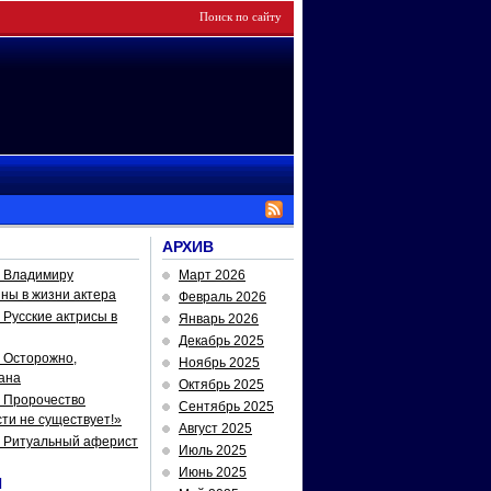
АРХИВ
— Владимиру
Март 2026
йны в жизни актера
Февраль 2026
Русские актрисы в
Январь 2026
Декабрь 2025
 Осторожно,
Ноябрь 2025
ана
Октябрь 2025
 Пророчество
Сентябрь 2025
ти не существует!»
Август 2025
— Ритуальный аферист
Июль 2025
Июнь 2025
И