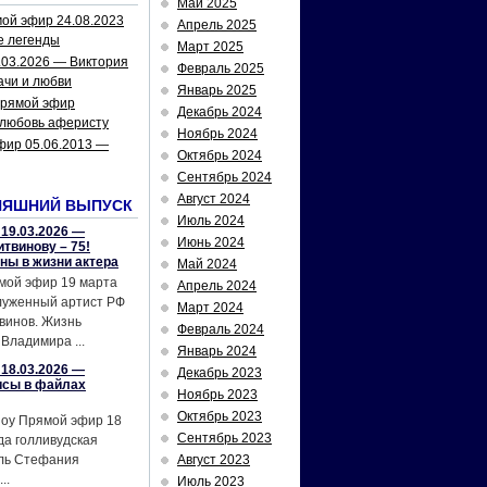
Май 2025
ой эфир 24.08.2023
Апрель 2025
е легенды
Март 2025
.03.2026 — Виктория
Февраль 2025
ачи и любви
Январь 2025
рямой эфир
Декабрь 2024
 любовь аферисту
Ноябрь 2024
фир 05.06.2013 —
Октябрь 2024
Сентябрь 2024
Август 2024
НЯШНИЙ ВЫПУСК
Июль 2024
19.03.2026 —
Июнь 2024
твинову – 75!
йны в жизни актера
Май 2024
мой эфир 19 марта
Апрель 2024
служенный артист РФ
Март 2024
винов. Жизнь
Февраль 2024
Владимира ...
Январь 2024
18.03.2026 —
Декабрь 2023
исы в файлах
Ноябрь 2023
Октябрь 2023
шоу Прямой эфир 18
Сентябрь 2023
да голливудская
ель Стефания
Август 2023
..
Июль 2023