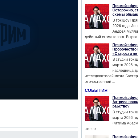
Прямой эфир 
Осторожно, с
схемы обман
В ток шоу Пря
2026 года Инн
Андрея Мулли
действий стоматолога. Вырвал
Прямой эфир 
Пророчество 
«Старости не
В студии ток 
марта 2026 го
наследница д
исследователей мозга Бахтер
отечественной ...
СОБЫТИЯ
Прямой эфир 
Актриса попа
рабство?
В студии ток 
марта 2026 го
Фатима Абаску
что ее ...
Прямой эфир 