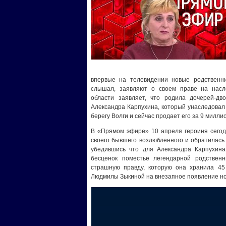
впервые на телевидении новые родственни
слышал, заявляют о своем праве на насле
области заявляет, что родила дочерей-дв
Александра Карпухина, который унаследовал
берегу Волги и сейчас продает его за 9 милли
В «Прямом эфире» 10 апреля героиня сего
своего бывшего возлюбленного и обратилась 
убедившись что для Александра Карпухина
бесценок поместье легендарной родстве
страшную правду, которую она хранила 45 
Людмилы Зыкиной на внезапное появление н