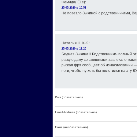
Фемида( Elle)
:
25.05.2020 в 15:51
Не повезло Зыкиной с родственниками, Ве
Наталия Н. К-К.
:
25.05.2020 в 16:25
Бедная Зыкина!!! Родственники- полный о
рыжую даму со смешными завлекалочками. 
рыжая фря сообщает об изнасиловании — 
ноги, чтобы ну хоть бы полстился на эту Д
Имя (обязательно)
Email Address (обязательно)
Сайт (необязательно)