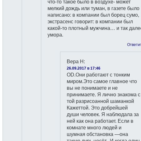
что-то такое было в воздухе- может
мелкий дождь или туман, в газете было
написано: в компании был борец сумо,
экстрасенс говорит: в компании был
какой-то плотный мужчина… и так дале
умора.
Ответи
Вера Н
:
26.09.2017 в 17:46
OD.Они работают с тонким
миром.Это самое главное что
вы не понимаете и не
принимаете. Я лично знакома с
той разрисоанной шаманкой
Кажеттой. Это добрейшей
души человек. Я наблюдала за
ней как она работает. Если в
комнате много людей и
шумная обстановка —она
такую дурь несёт.. И когда один