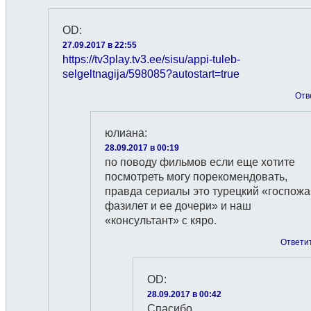
OD
:
27.09.2017 в 22:55
https://tv3play.tv3.ee/sisu/appi-tuleb-
selgeltnagija/598085?autostart=true
Отв
юлиана
:
28.09.2017 в 00:19
по поводу фильмов если еще хотите
посмотреть могу порекомендовать,
правда сериалы это турецкий «госпожа
фазилет и ее дочери» и наш
«консультант» с кяро.
Ответи
OD
:
28.09.2017 в 00:42
Спасибо