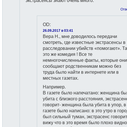
экстрасенсы знают очень много.
Отв
OD
:
26.09.2017 в 03:41
Вера H., мне доводилось передачи
смотреть, где известные экстрасенсы в
расследовании убийств «помогают». Та
это же комедия ! Все те
немногочисленные факты, которые они
сообщают родственникам можно без
труда было найти в интернете или в
местных газетах.
Например.
B газете былo напечатанo: женщина б
убита с близкого расстояния, экстрасен
говорит- женщина была убита в упор, в
газете было написано: в это утро в гор
был сильный туман, экстрасенс говорит
вижу что в это время былo плохо видно