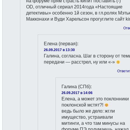
на форуме прям страсть кипит поставить (-)
OD, отличный сериал 2014года «Настоящие
детективы» особенно 1й сезон, в гл.ролях Мэть
Макконахи и Вуди Харельсон прогуглите сайт k
Отв
Елена (первая)
:
26.09.2017 в 13:30
Галина, согласна. Шаг в сторону от те
передачи — расстрел, ну или «-»
Ответи
Галина (СПб)
:
26.09.2017 в 14:06
Елена, а может это поклонники
поклонской мстят?!
ведь было же дело: жгли
имущество, устраивали
митинги, а что там минусы на
форуме ПЭ подумаешь, нажал