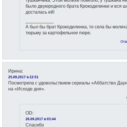
тушканчика. Этой молихе повезло, у тушкана н
было двуюродного брата Крокодилинки и вся ш
досталась ей!
___________
А был бы брат Крокодилинка, то села бы молих
тюрьму за картофельное пюре.
Отв
Ирина
:
25.09.2017 в 22:51
Посмотрела с удовольствием сериалы «Аббатство Даун
на «Исходе дня».
OD
:
26.09.2017 в 03:44
Спасибо