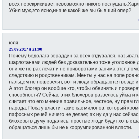
всех перекрикивает,невозможно никого послушать.Хар
Убил муж,это ясно,иначе какой же вы бывший опер?
юля
:
25.09.2017 в 21:00
Почему бедолага зераддин за всех отдувался, называт
шарлотанами людей без доказательно тоже уголовное д
они же не рак лечат и не приворотами занимаются,пом
следствию и родственникам. Менты у нас на попе ровно
пальцем не пошевелят, вот и люди обращаются везде и
А этот блогер он вообще кто, чтобы обвинять и проверя
способности? Сейчас этих блохеров развелось уйма и 
считает что его мнение правильное, честное, ну прям г
народа. Пока у власти такие как милонов, который кром
пафосных речей ничего не делает, ах ну да у нас сейчас
блохеры в думу подались, простые люди будут хоть к 
обращаться лишь бы не к коррумпированной власти.