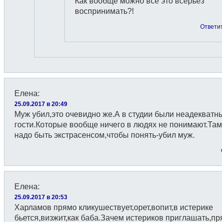
Как вообще можно всё это всерьез
воспринимать?!
Ответи
Елена
:
25.09.2017 в 20:49
Муж убил,это очевидно же.А в студии были неадекватн
гости.Которые вообще ничего в людях не понимают.Там
надо быть экстрасенсом,чтобы понять-убил муж.
Елена
:
25.09.2017 в 20:53
Харламов прямо кликушествует,орет,вопит,в истерике
бьется,визжит,как баба.Зачем истериков приглашать,п