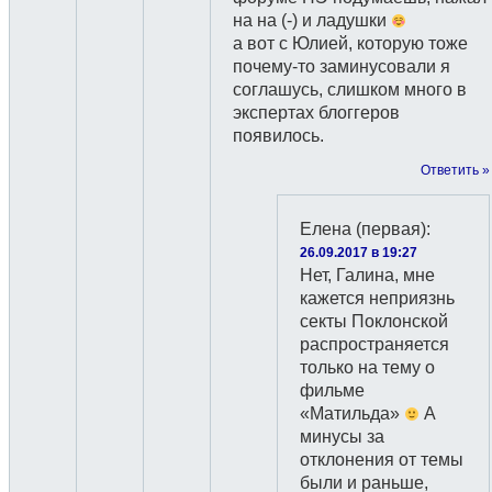
на на (-) и ладушки
а вот с Юлией, которую тоже
почему-то заминусовали я
соглашусь, слишком много в
экспертах блоггеров
появилось.
Ответить »
Елена (первая)
:
26.09.2017 в 19:27
Нет, Галина, мне
кажется неприязнь
секты Поклонской
распространяется
только на тему о
фильме
«Матильда»
А
минусы за
отклонения от темы
были и раньше,