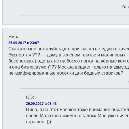
Отв
Нина
:
25.09.2017 в 23:07
Скажите мне пожалуйста,кто пригласил в студию в каче
Эксперта» ??? — даму в зелёном платье и малиновых
босоножках ( одетых не на босую ногу,а на чёрные колг
и она бизнесвумен??? Москва вещает только на удмурд
негазифицированные посёлки для бедных стариков?
OD
:
26.09.2017 в 03:43
Нина, я на этот Fashion тоже внимание обратил
после Малахова «желтых тапок» Мне уже ничег
страшно :)))