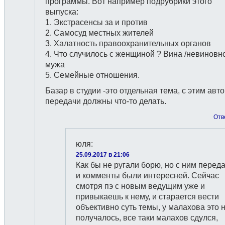
программы. Вот например подрубрики этого
выпуска:
1. Экстрасенсы за и против
2. Самосуд местных жителей
3. Халатность правоохранительных органов
4. Что случилось с женщиной ? Вина /невиновн
мужа
5. Семейные отношения.
Базар в студии -это отдельная тема, с этим авт
передачи должны что-то делать.
Отв
юля
:
25.09.2017 в 21:06
Как бы не ругали борю, но с ним перед
и комменты были интересней. Сейчас
смотря пэ с новым ведущим уже и
привыкаешь к нему, и старается вести
объективно суть темы, у малахова это 
получалось, все таки малахов сдулся,