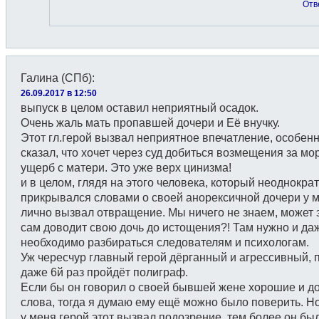
Отв
Галина (СПб)
:
26.09.2017 в 12:50
выпуск в целом оставил неприятный осадок.
Очень жаль мать пропавшей дочери и Её внучку.
Этот гл.герой вызвал неприятное впечатление, особенн
сказал, что хочет через суд добиться возмещения за м
ущерб с матери. Это уже верх цинизма!
и в целом, глядя на этого человека, который неоднокра
прикрывался словами о своей анорексичной дочери у 
лично вызвал отвращение. Мы ничего не знаем, может 
сам доводит свою дочь до истощения?! Там нужно и да
необходимо разбираться следователям и психологам.
Уж чересчур главный герой дёрганный и агрессивный, 
даже 6й раз пройдёт полиграф.
Если бы он говорил о своей бывшей жене хорошие и д
слова, тогда я думаю ему ещё можно было поверить. Н
у меня герой этот вызвал подозрение, тем более он был