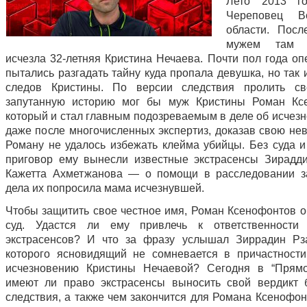
Лето 2013 го
Череповeц Во
области. Пос
мужем там б
исчезла 32-летняя Кристина Нечаева. Почти пол года оп
пытались разгадать тайну куда пропала девушка, но так
следов Кристины. По версии следствия пролить св
запутанную историю мог бы муж Кристины Роман Ксе
который и стал главным подозреваемым в деле об исчезн
даже после многочисленных экспертиз, доказав свою нев
Роману не удалось избежать клейма убийцы. Без суда и
приговор ему вынесли известные экстрасенсы Зирадд
Кажетта Ахметжанова — о помощи в расследовании з
дела их попросила мама исчезнувшей.
Чтобы защитить свое честное имя, Роман Ксенофонтов о
суд. Удастся ли ему привлечь к ответственности 
экстрасенсов? И что за фразу услышал Зиррадин Рз
которого ясновидящий не сомневается в причастност
исчезновению Кристины Нечаевой? Сегодня в “Прямо
имеют ли право экстрасенсы выносить свой вердикт 
следствия, а также чем закончится для Романа Ксенофон