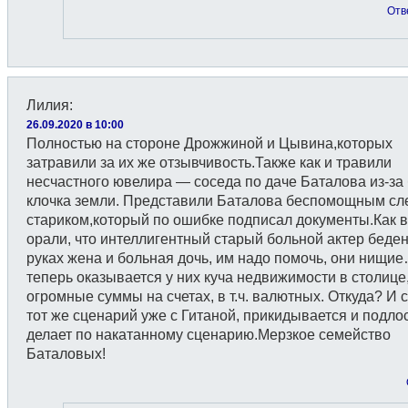
Отв
Лилия
:
26.09.2020 в 10:00
Полностью на стороне Дрожжиной и Цывина,которых
затравили за их же отзывчивость.Также как и травили
несчастного ювелира — соседа по даче Баталова из-за 
клочка земли. Представили Баталова беспомощным с
стариком,который по ошибке подписал документы.Как 
орали, что интеллигентный старый больной актер беден,
руках жена и больная дочь, им надо помочь, они нищи
теперь оказывается у них куча недвижимости в столице
огромные суммы на счетах, в т.ч. валютных. Откуда? И 
тот же сценарий уже с Гитаной, прикидывается и подло
делает по накатанному сценарию.Мерзкое семейство
Баталовых!