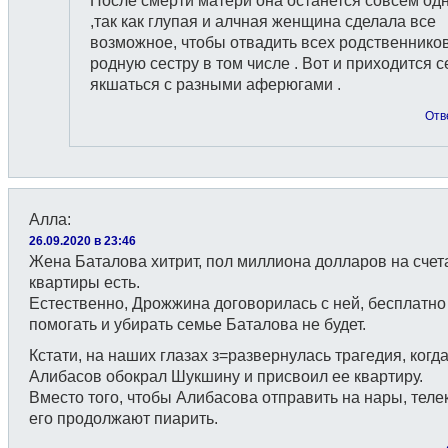
После смерти матери она останется совсем од
,так как глупая и алчная женщина сделала все
возможное, чтобы отвадить всех родственников
родную сестру в том числе . Вот и приходится 
якшаться с разными аферюгами .
Отв
Алла
:
26.09.2020 в 23:46
Жена Баталова хитрит, пол миллиона долларов на счет
квартиры есть.
Естественно, Дрожжина договорилась с ней, бесплатно
помогать и убирать семье Баталова не будет.
Кстати, на наших глазах з=развернулась трагедия, когд
Алибасов обокрал Шукшину и присвоил ее квартиру.
Вместо того, чтобы Алибасова отправить на нары, тел
его продолжают пиарить.