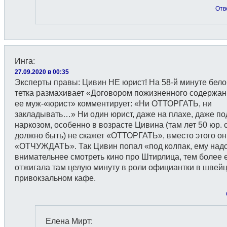
Отв
Инга
:
27.09.2020 в 00:35
Эксперты правы: Цивин НЕ юрист! На 58-й минуте бел
тетка размахивает «Договором пожизненного содержан
ее муж-«юрист» комментирует: «Ни ОТТОРГАТЬ, ни
закладывать…» Ни один юрист, даже на плахе, даже по
наркозом, особенно в возрасте Цивина (там лет 50 юр. 
должно быть) не скажет «ОТТОРГАТЬ», вместо этого он
«ОТЧУЖДАТЬ». Так Цивин попал «под колпак, ему над
внимательнее смотреть кино про Штирлица, тем более 
отжигала там целую минуту в роли официантки в швей
привокзальном кафе.
Елена Мирт
: