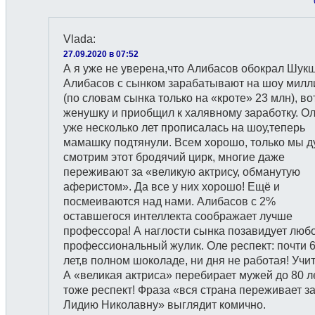
Vlada
:
27.09.2020 в 07:52
А я уже не уверена,что Алибасов обокрал Шукш
Алибасов с сынком зарабатывают на шоу мил
(по словам сынка только на «кроте» 23 млн), во
женушку и приобщил к халявному заработку. О
уже несколько лет прописалась на шоу,теперь
мамашку подтянули. Всем хорошо, только мы д
смотрим этот бродячий цирк, многие даже
переживают за «великую актрису, обманутую
аферистом». Да все у них хорошо! Ещё и
посмеиваются над нами. Алибасов с 2%
оставшегося интеллекта соображает лучше
профессора! А наглости сынка позавидует люб
профессиональный жулик. Оле респект: почти 
лет,в полном шоколаде, ни дня не работая! Учит
А «великая актриса» перебирает мужей до 80 ле
тоже респект! Фраза «вся страна переживает з
Лидию Николавну» выглядит комично.