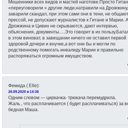
Мошенники всех видов и мастей наготове.Просто Гитан
«переуговорили » другие люди,натравили на Дрожжину
заварили скандал, при этом сами они в тени, не общают
прессой, не допускают журналистов к Гитане и Марии. 
Дрожжина и Цивин не скрываются, дают интервью,
объяснения, документы….Это говорит в их пользу.Бата
в этом виноват, в завещании ничего не оставил первой
здоровой дочери и внучке,а вот они бы и могли по
родственному помогать инвалиду Марии и правильно
распоряжаться огромным имуществом.
Фемида ( Еlle)
:
26.09.2020 в 14:36
Одним словом — циркачка- трюкача перемудрила.
Жаль , что расплачивается ( будет расплачиваться) за в
бедная Маша.