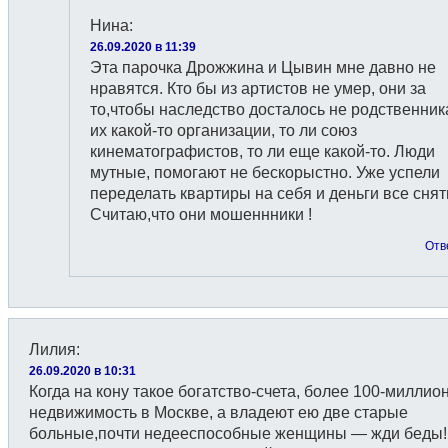
Нина
:
26.09.2020 в 11:39
Эта парочка Дрожжина и Цывин мне давно не
нравятся. Кто бы из артистов не умер, они за
то,чтобы наследство досталось не родственник
их какой-то организации, то ли союз
кинематографистов, то ли еще какой-то. Люди
мутные, помогают не бескорыстно. Уже успели
переделать квартиры на себя и деньги все снят
Считаю,что они мошеннники !
Отв
Лилия
:
26.09.2020 в 10:31
Когда на кону такое богатство-счета, более 100-миллио
недвижимость в Москве, а владеют ею две старые
больные,почти недееспособные женщины — жди беды!