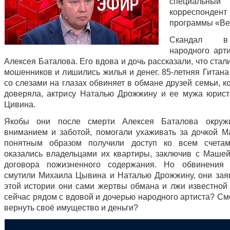
специальный
корреспондент
программы «Ве
Скандал 
народного ар
Алексея Баталова. Его вдова и дочь рассказали, что ста
мошенников и лишились жилья и денег. 85-летняя Гитана
со слезами на глазах обвиняет в обмане друзей семьи, 
доверяла, актрису Наталью Дрожжину и ее мужа юрис
Цивина.
Якобы они после смерти Алексея Баталова окруж
вниманием и заботой, помогали ухаживать за дочкой М
понятным образом получили доступ ко всем счета
оказались владельцами их квартиры, заключив с Машей
договора пожизненного содержания. Но обвинения
смутили Михаила Цывина и Наталью Дрожжину, они заяв
этой истории они сами жертвы обмана и лжи известной 
сейчас рядом с вдовой и дочерью народного артиста? См
вернуть своё имущество и деньги?