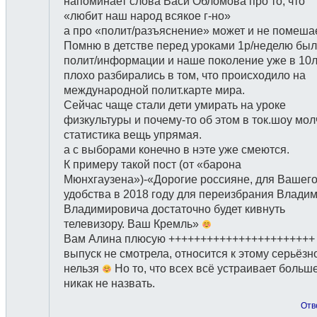
напоминает слова Васи Обломова про то, что
«любит наш народ всякое г-но»
а про «полит/разъяснение» может и не помеша
Помню в детстве перед уроками 1р/неделю был
полит/информации и наше поколение уже в 10л
плохо разбирались в том, что происходило на
международной полит.карте мира.
Сейчас чаще стали дети умирать на уроке
физкультуры и почему-то об этом в ток.шоу мол
статистика вещь упрямая.
а с выборами конечно в нэте уже смеются.
К примеру такой пост (от «барона
Мюнхгаузена»)-«Дорогие россияне, для Вашег
удобства в 2018 году для переизбрания Влади
Владимировича достаточно будет кивнуть
телевизору. Ваш Кремль»
Вам Алина плюсую +++++++++++++++++++++++
выпуск не смотрела, относится к этому серьёзн
нельзя
Но то, что всех всё устраивает больш
никак не назвать.
Отв