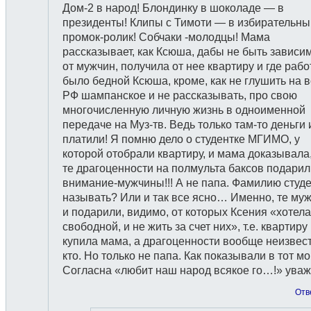
Дом-2 в народ! Блондинку в шоколаде — в
президенты! Клипы с Тимоти — в избирательны
промок-ролик! Собчаки -молодцы! Мама
рассказывает, как Ксюша, дабы не быть зависи
от мужчин, получила от нее квартиру и где рабо
было бедной Ксюша, кроме, как не глушить на 
РФ шампанское и не рассказывать, про свою
многочисленную личную жизнь в одноименной
передаче на Муз-тв. Ведь только там-то деньги 
платили! Я помню дело о студентке МГИМО, у
которой отобрали квартиру, и мама доказывала,
те драгоценности на полмульта баксов подарил
внимание-мужчины!!! А не папа. Фамилию студ
называть? Или и так все ясно… Именно, те му
и подарили, видимо, от которых Ксения «хотел
свободной, и не жить за счет них», т.е. квартиру
купила мама, а драгоценности вообще неизвес
кто. Но только не папа. Как показывали в тот мо
Согласна «любит наш народ всякое го…!» уваж
Отв