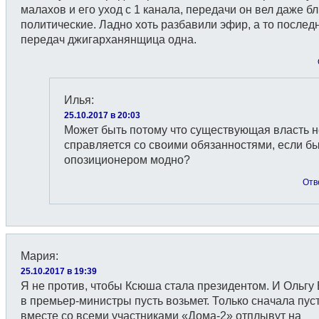
малахов и его уход с 1 канала, передачи он вел даже бл
политические. Ладно хоть разбавили эфир, а то послед
передач джигарханянщица одна.
Илья
:
25.10.2017 в 20:03
Может быть потому что существующая власть н
справляется со своими обязанностями, если б
опозиционером модно?
Отв
Мария
:
25.10.2017 в 19:39
Я не против, чтобы Ксюша стала президентом. И Ольгу
в премьер-министры пусть возьмет. Только сначала пус
вместе со всеми участниками «Дома-2» отплывут на