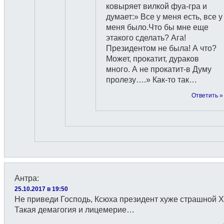
ковыряет вилкой фуа-гра и
думает:» Все у меня есть, все у
меня было.Что бы мне еще
этакого сделать? Ага!
Президентом не была! А что?
Может, прокатит, дураков
много. А не прокатит-в Думу
пролезу….» Как-то так…
Ответить »
Антра
:
25.10.2017 в 19:50
Не приведи Господь, Ксюха президент хуже страшной 
Такая демагогия и лицемерие…