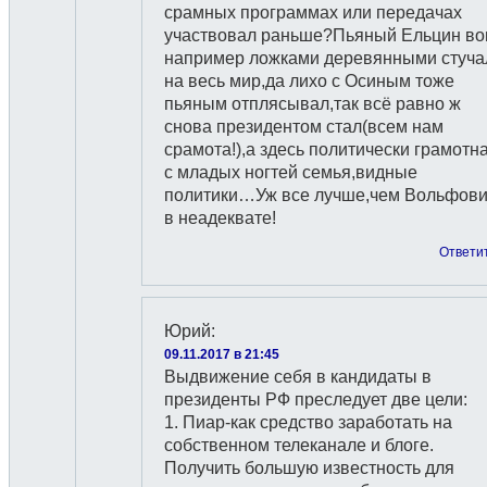
срамных программах или передачах
участвовал раньше?Пьяный Ельцин во
например ложками деревянными стуча
на весь мир,да лихо с Осиным тоже
пьяным отплясывал,так всё равно ж
снова президентом стал(всем нам
срамота!),а здесь политически грамотн
с младых ногтей семья,видные
политики…Уж все лучше,чем Вольфов
в неадеквате!
Ответи
Юрий
:
09.11.2017 в 21:45
Выдвижение себя в кандидаты в
президенты РФ преследует две цели:
1. Пиар-как средство заработать на
собственном телеканале и блоге.
Получить большую известность для