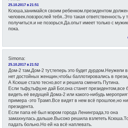
25.10.2017 в 21:51
Ксюша,занимайся своим ребенком.президентом должен
человек.повзрослей тебя..Это такая ответственность у 
получиться.и не позорься.Да.опыт имеет только с мужи
пока.
Simona
:
25.10.2017 в 21:52
Дом-2 там,Дом-2 тут,теперь это будет дурдом.Неужели 
нет достойных женщин,чтобы баллотировались в през
А Ксюше стало тесно,вот и решила сменить Путина.
Если тьфу,тьфу,не дай Бог,она станет президентом,все 
видеть её ведущей Дома-2 или какого-нибудь мероприя
примера -это Трамп.Все видят в нем всё прошлое,но ни
президента.
Если папа её был мэром города Ленинграда,то она
замахнулась дальше.Высоко решила взлететь Ксюша.Т
падать больно.Но ей на всё наплевать.