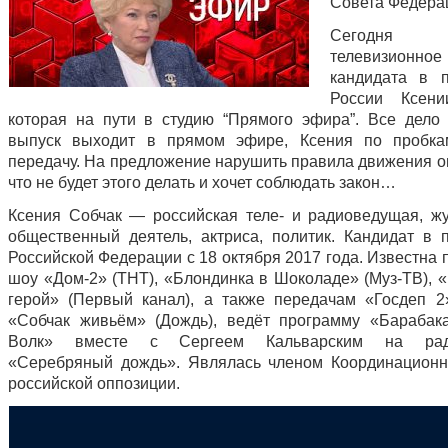
Совета Федера
Сегодня 
телевизионно
кандидата в 
России Ксени
которая на пути в студию “Прямого эфира”. Все дело 
выпуск выходит в прямом эфире, Ксения по пробка
передачу. На предложение нарушить правила движения он
что не будет этого делать и хочет соблюдать закон…
Ксения Собчак — российская теле- и радиоведущая, жу
общественный деятель, актриса, политик. Кандидат в 
Российской Федерации с 18 октября 2017 года. Известна 
шоу «Дом-2» (ТНТ), «Блондинка в Шоколаде» (Муз-ТВ), 
герой» (Первый канал), а также передачам «Госдеп 2
«Собчак живьём» (Дождь), ведёт программу «Бараба
Волк» вместе с Сергеем Кальварским на ради
«Серебряный дождь». Являлась членом Координационн
российской оппозиции.