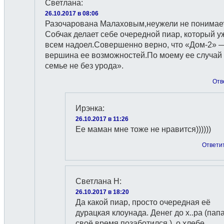
Светлана
:
26.10.2017 в 08:06
Разочарована Малаховым,неужели не понимает
Собчак делает себе очередной пиар, который у
всем надоел.Совершенно верно, что «Дом-2» 
вершина ее возможностей.По моему ее случай
семье не без урода».
Отв
Ирэнка
:
26.10.2017 в 11:26
Ее маман мне тоже не нравится))))))
Ответи
Светлана Н
:
26.10.2017 в 18:20
Да какой пиар, просто очередная её
дурацкая клоунада. Денег до х..ра (папа
своё время позаботился ), о хлебе