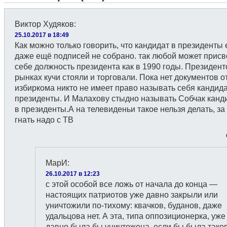
Виктор Худяков
:
25.10.2017 в 18:49
Как можно только говорить, что кандидат в президенты 
даже ещё подписей не собрано. так любой может присв
себе должность президента как в 1990 годы. Президент
рынках кучи стояли и торговали. Пока нет документов о
избиркома никто не имеет право называть себя кандид
президенты. И Малахову стыдно называть Собчак канд
в президенты.А на телевиденьи такое нельзя делать, за
гнать надо с ТВ
МарИ
:
26.10.2017 в 12:23
с этой особой все ложь от начала до конца —
настоящих патриотов уже давно закрыли или
уничтожили по-тихому: квачков, буданов, даже
удальцова нет. А эта, типа оппозиционерка, уже
давно была бы уничтожена, если бы была тако