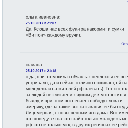
ольга ивановна
:
25.10.2017 в 21:07
Да, Ксюша нас всех фуа-гра накормит и сумки
«Виттон» каждому вручит.
Отв
юлиана
:
25.10.2017 в 21:18
о да, при этом жила собчак так неплохо и ее все
устривало, да и сейчас отлично поживает, ей на
молодежь и на жителей рф плевать). Тот кто то
за людей не считает и к чужим детям относится 
быдлу, и при этом воспевает свободу слова и
америку, где за такие высказывания ее бы осуд
Лицемерная, с повышенным чсв дама. Вот име
что поведутся на этот хайп только молодежь мс
рф это не только мск, в других регионах ее рей