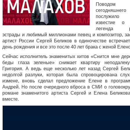
Поводо
сегодняшне
послужило н
известие о 
легенда ро
эстрады и любимый миллионами певец и композитор, з
артист России Сергей Беликов в одиночестве встречает
день рождения и все это после 40 лет брака с женой Елен
Сейчас исполнитель знаменитых хитов «Снится мне дер
беды глаза зеленые» снимает квартиру неподалек
Григория. А ведь еще несколько лет назад Сергей Бел
недолгой разлуки, которая была спровоцирована слу
измене, вновь сделал предложение Елене в програм
Андрей. Но после очередного вброса в СМИ о головокр
романе знаменитого артиста Сергей и Елена Беликов
вместе.