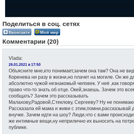
Поделиться в соц. сетях
Вконтакте
Мой мир
Комментарии (20)
Vlada
:
26.01.2021 в 17:50
Объясните мне,кто понимает,зачем она там? Она не ви
Коренева ни разу в жизни,но плачет на могиле. Он же д
абсолютно чужой незнакомый человек. У неё ,как говоря
право что-то знать об отце. Окей,знаешь. Зачем это вс
сообщать? Зачем это рассказывать
Малахову,Радовой,Стеклову, Сергееву? Ну не понимаю
Рассказала ей мама и живи с этим,помни,рассказывай д
внучке. Зачем идти на шоу? Люди,что с вами происходи
же интимные вещи,ну неприлично их выносить на потр
публике.