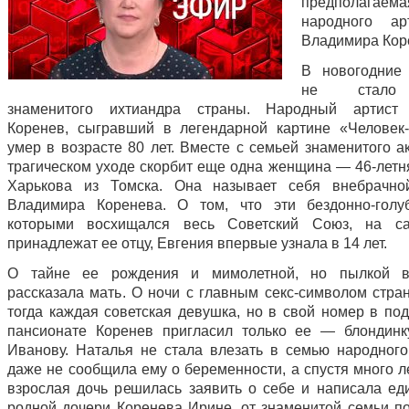
предполагае
народного а
Владимира Кор
В новогодние
не стало
знаменитого ихтиандра страны. Народный артист
Коренев, сыгравший в легендарной картине «Человек
умер в возрасте 80 лет. Вместе с семьей знаменитого а
трагическом уходе скорбит еще одна женщина — 46-летн
Харькова из Томска. Она называет себя внебрачно
Владимира Коренева. О том, что эти бездонно-голу
которыми восхищался весь Советский Союз, на с
принадлежат ее отцу, Евгения впервые узнала в 14 лет.
О тайне ее рождения и мимолетной, но пылкой в
рассказала мать. О ночи с главным секс-символом стра
тогда каждая советская девушка, но в свой номер в по
пансионате Коренев пригласил только ее — блондин
Иванову. Наталья не стала влезать в семью народного
даже не сообщила ему о беременности, а спустя много ле
взрослая дочь решилась заявить о себе и написала ед
родной дочери Коренева Ирине, от знаменитой семьи п