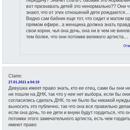
передачу? Значит спать с бабами это нормальн
вот признавать детей это ненормально?? Они ч
знают, что от этих отношений дети рождаются…
Видно сам бабник еще тот, что сидит и матом ор
прямом ефире.. а женщина должна знать правд
свои корни, чья она дочь, она ни в чем не винов
тем более, что они потомки великого артиста…
Отв
Claire
:
27.01.2021 в 04:10
Девушка имеет право знать, кто ее отец, сами бы они н
не пошли на ДНК, так что у нее нет выбора, если бы они
согласились сделать ДНК, то не было бы никакой нужд
выносить это публично, так что она все правильно делае
если она дочь, то ее дети и внуки будут гордиться, что о
потомки этого замечательного артиста, есть чем гордить
имеют право