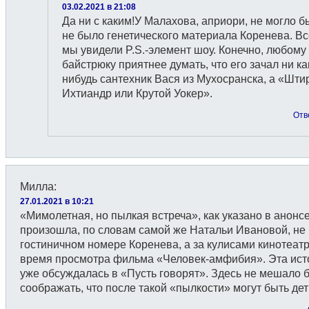
03.02.2021 в 21:08
Да ни с каким!У Малахова, априори, не могло б
не было генетического материала Коренева. Вс
мы увидели P.S.-элемент шоу. Конечно, любому
байстрюку приятнее думать, что его зачал ни ка
нибудь сантехник Вася из Мухосранска, а «Шти
Ихтиандр или Крутой Уокер».
Отв
Милла
:
27.01.2021 в 10:21
«Мимолетная, но пылкая встреча», как указано в анонсе
произошла, по словам самой же Натальи Ивановой, не 
гостиничном номере Коренева, а за кулисами кинотеатр
время просмотра фильма «Человек-амфибия». Эта ист
уже обсуждалась в «Пусть говорят». Здесь не мешало 
соображать, что после такой «пылкости» могут быть дет