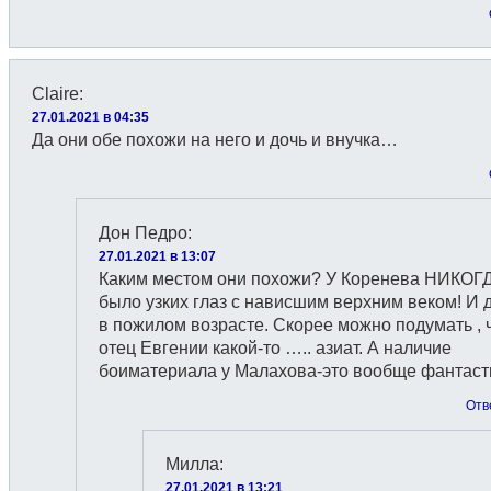
Claire
:
27.01.2021 в 04:35
Да они обе похожи на него и дочь и внучка…
Дон Педро
:
27.01.2021 в 13:07
Каким местом они похожи? У Коренева НИКОГ
было узких глаз с нависшим верхним веком! И 
в пожилом возрасте. Скорее можно подумать , 
отец Евгении какой-то ….. азиат. А наличие
боиматериала у Малахова-это вообще фантаст
Отв
Милла
:
27.01.2021 в 13:21