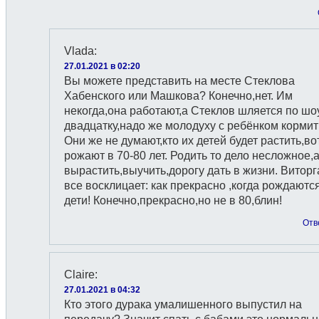
Vlada
:
27.01.2021 в 02:20
Вы можете представить на месте Стеклова
Хабенского или Машкова? Конечно,нет. Им
некогда,она работают,а Стеклов шляется по шо
двадцатку,надо же молодуху с ребёнком кормит
Они же не думают,кто их детей будет растить,во
рожают в 70-80 лет. Родить то дело несложное,а
вырастить,выучить,дорогу дать в жизни. Виторг
все восклицает: как прекрасно ,когда рождаютс
дети! Конечно,прекрасно,но не в 80,блин!
Отв
Claire
:
27.01.2021 в 04:32
Кто этого дурака умалишенного выпустил на