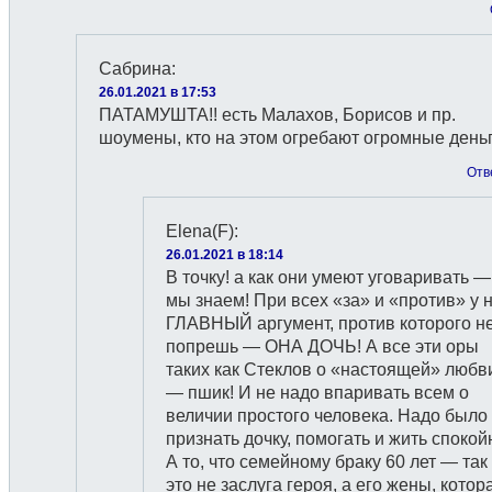
Сабрина
:
26.01.2021 в 17:53
ПАТАМУШТА!! есть Малахов, Борисов и пр.
шоумены, кто на этом огребают огромные день
Отв
Elena(F)
:
26.01.2021 в 18:14
В точку! а как они умеют уговаривать —
мы знаем! При всех «за» и «против» у 
ГЛАВНЫЙ аргумент, против которого н
попрешь — ОНА ДОЧЬ! А все эти оры
таких как Стеклов о «настоящей» любв
— пшик! И не надо впаривать всем о
величии простого человека. Надо было
признать дочку, помогать и жить спокой
А то, что семейному браку 60 лет — так
это не заслуга героя, а его жены, котор