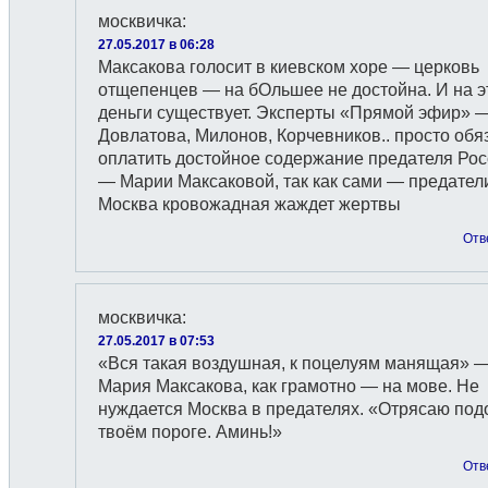
москвичка
:
27.05.2017 в 06:28
Максакова голосит в киевском хоре — церковь
отщепенцев — на бОльшее не достойна. И на э
деньги существует. Эксперты «Прямой эфир» 
Довлатова, Милонов, Корчевников.. просто об
оплатить достойное содержание предателя Ро
— Марии Максаковой, так как сами — предател
Москва кровожадная жаждет жертвы
Отв
москвичка
:
27.05.2017 в 07:53
«Вся такая воздушная, к поцелуям манящая» 
Мария Максакова, как грамотно — на мове. Не
нуждается Москва в предателях. «Отрясаю под
твоём пороге. Аминь!»
Отв