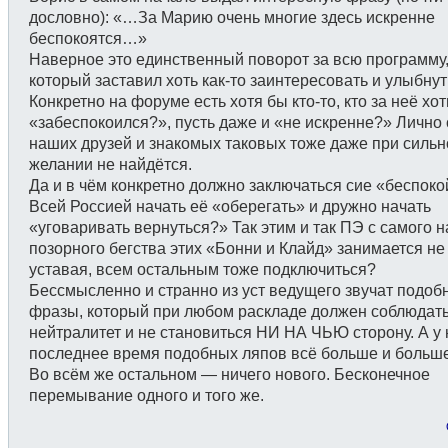
дословно): «…За Марию очень многие здесь искренне
беспокоятся…»
Наверное это единственный поворот за всю программу
который заставил хоть как-то заинтересовать и улыбнут
Конкретно на форуме есть хотя бы кто-то, кто за неё хот
«забеспокоился?», пусть даже и «не искренне?» Лично
наших друзей и знакомых таковых тоже даже при силь
желании не найдётся.
Да и в чём конкретно должно заключаться сие «беспоко
Всей Россией начать её «оберегать» и дружно начать
«уговаривать вернуться?» Так этим и так ПЭ с самого 
позорного бегства этих «Бонни и Клайд» занимается не
уставая, всем остальным тоже подключиться?
Бессмысленно и странно из уст ведущего звучат подоб
фразы, который при любом раскладе должен соблюдат
нейтралитет и не становиться НИ НА ЧЬЮ сторону. А у 
последнее время подобных ляпов всё больше и больше
Во всём же остальном — ничего нового. Бесконечное
перемывание одного и того же.