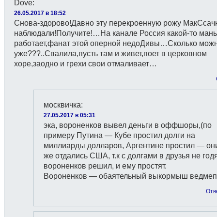
Dove
:
26.05.2017 в 18:52
Снова-здорово!Давно эту перекроенную рожу МакСсач
наблюдали!Получите!…На канале Россия какой-то мань
работает,фанат этой оперной недоДивы…Сколько мож
уже???..Свалила,пусть там и живет,поет в церковном
хоре,заодно и грехи свои отмаливает…
москвичка
:
27.05.2017 в 05:31
эка, вороненков вывел деньги в оффшоры,(по
примеру Путина — Кубе простил долги на
миллиарды долларов, Аргентине простил — они
же отдались США, т.к с долгами в друзья не годя
вороненков решил, и ему простят.
Вороненков — обаятельный выкормыш ведмеп
Отв