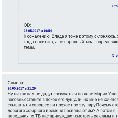
Отв
OD
:
26.05.2017 в 19:54
К сожалению, Влада я тоже к этому склоняюсь,
когда политика, a не народный заказ определя
темы.
Отв
Симона
:
26.05.2017 в 21:29
Ну ни как нам не дадут соскучаться по деве Марии.Уше
человек,оставьте в покое его душу.Лично мне не хочетс
слышать ни хорошее,ни плохое про эту пару.Почему ст
дорогого эфирного времени посвящают им? А потом в
передачах по ТВ нас принуждают смотреть рекламы и т