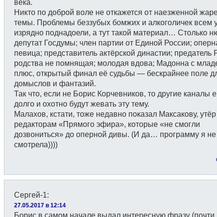
века.
Никто по доброй воле не откажется от наезженной жар
темы. Проблемы беззубых бомжих и алкоголичек всем 
изрядно поднадоели, а тут такой материал… Столько н
депутат Госдумы; член партии от Единой России; оперн
певица; представитель актёрской династии; предатель 
родства не помнящая; молодая вдова; Мадонна с млад
плюс, открытый финал её судьбы — бескрайнее поле д
домыслов и фантазий.
Так что, если не Борис Корчевников, то другие каналы 
долго и охотно будут жевать эту тему.
Малахов, кстати, тоже недавно показал Максакову, утёр
редакторам «Прямого эфира», которые «не смогли
дозвониться» до оперной дивы. (И да… программу я не
смотрела))))
Сергей-1
:
27.05.2017 в 12:14
Борис в самом начале выдал интересную фразу (почти