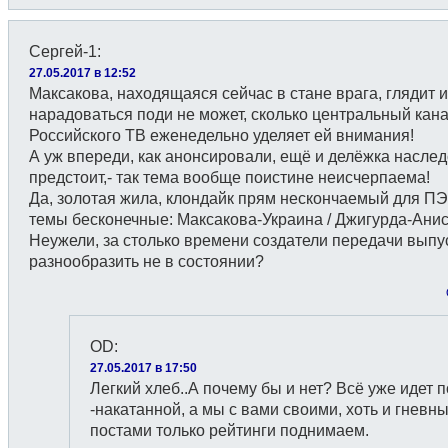
Сергей-1
:
27.05.2017 в 12:52
Максакова, находящаяся сейчас в стане врага, глядит и
нарадоваться поди не может, сколько центральный кан
Российского ТВ еженедельно уделяет ей внимания!
А уж впереди, как анонсировали, ещё и делёжка наслед
предстоит,- так тема вообще поистине неисчерпаема!
Да, золотая жила, клондайк прям нескончаемый для ПЭ
темы бесконечные: Максакова-Украина / Джигурда-Анис
Неужели, за столько времени создатели передачи выпу
разнообразить не в состоянии?
OD
:
27.05.2017 в 17:50
Легкий хлеб..А почему бы и нет? Bсё уже идет п
-накатанной, a мы с вами своими, хоть и гневн
постами только рейтинги поднимаем.