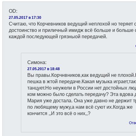
OD
:
27.05.2017 в 17:30
Считаю, что Корчевников ведущий неплохой но теряет 
достоинство и приличный имидж всё больше и больше 
каждой последующей грязныoй передачей.
Симона
:
27.05.2017 в 18:48
Вы правы.Корчнвников,как ведущий не плохой.
пешка в жтой передаче.Какая музыка играет,та
танцует.Но неужели в России нет достойных лю
ком можно было сделать передачу? Эта вдова 
Мария уже достала. Она уже давно не держит т
по любящему мужу,а нам всё суют их.Когда же
кончится ,,И это всё о них,,?
Отв