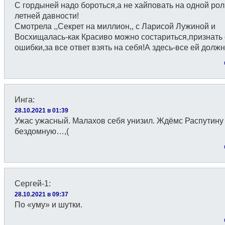
С гордыней надо бороться,а не хайповать на одной рол
летней давности!
Смотрела ,,Секрет на миллион,, с Ларисой Лужиной и
Восхищалась-как Красиво можно состариться,признать
ошибки,за все ответ взять на себя!А здесь-все ей дол
Инга
:
28.10.2021 в 01:39
Ужас ужасный. Малахов себя унизил. Ждёмс Распутину
бездомную…,(
Сергей-1
:
28.10.2021 в 09:37
По «уму» и шутки.