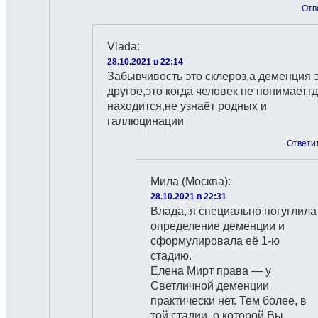
Отв
Vlada
:
28.10.2021 в 22:14
Забывчивость это склероз,а деменция 
другое,это когда человек не понимает,г
находится,не узнаёт родных и
галлюцинации
Ответи
Мила (Москва)
:
28.10.2021 в 22:31
Влада, я специально погуглила
определение деменции и
сформулировала её 1-ю
стадию.
Елена Мирт права — у
Светличной деменции
практически нет. Тем более, в
той стадии, о которой Вы