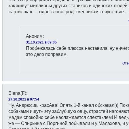
как живут миллионы других стариков и одиноких люде
«артистка» — одно слово, родственникам сочувствие…
Аноним
:
31.10.2021 в 09:05
Пробежалась себе плюсов наставила, ну ничег
это дело поправим.
Отв
Elena(F)
:
27.10.2021 в 07:54
Ну, Андрюсик, красАва! Опять 1-й канал обскакал!)) Пока
собаками ищут» эту заблубшую овцу, страстей нагоняют,
мадам спокойно себе наслаждается спектаклем! И ведь
же — Спиркина с Поргиной побывали и у Малахова, и у