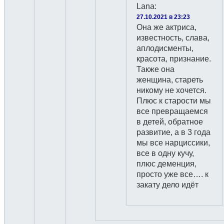
Lana
:
27.10.2021 в 23:23
Она же актриса,
известность, слава,
аплодисменты,
красота, признание.
Также она
женщина, стареть
никому не хочется.
Плюс к старости мы
все превращаемся
в детей, обратное
развитие, а в 3 года
мы все нарциссики,
все в одну кучу,
плюс деменция,
просто уже все…. к
закату дело идёт