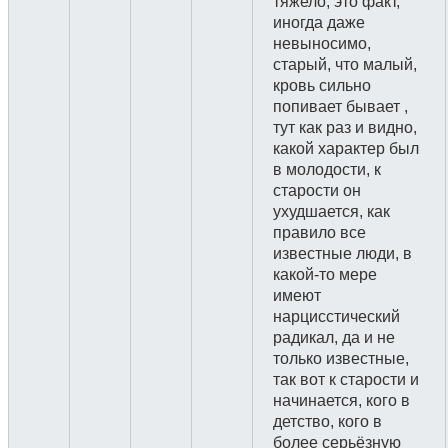
тяжело, это факт,
иногда даже
невыносимо,
старый, что малый,
кровь сильно
попивает бывает ,
тут как раз и видно,
какой характер был
в молодости, к
старости он
ухудшается, как
правило все
известные люди, в
какой-то мере
имеют
нарцисстический
радикал, да и не
только известные,
так вот к старости и
начинается, кого в
детство, кого в
более серьёзную