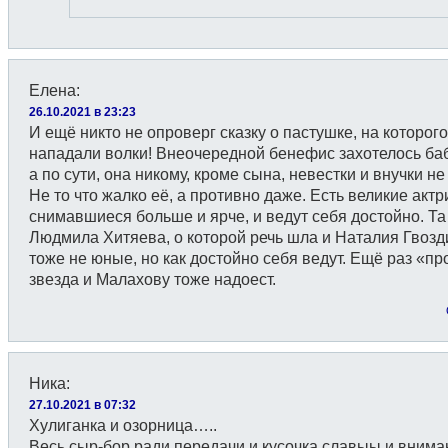
Елена
:
26.10.2021 в 23:23
И ещё никто не опроверг сказку о пастушке, на которог
нападали волки! Внеочередной бенефис захотелось баб
а по сути, она никому, кроме сына, невестки и внучки не
Не то что жалко её, а противно даже. Есть великие актр
снимавшиеся больше и ярче, и ведут себя достойно. Та
Людмила Хитяева, о которой речь шла и Наталия Гвозд
тоже не юные, но как достойно себя ведут. Ещё раз «пр
звезда и Малахову тоже надоест.
Ника
:
27.10.2021 в 07:32
Хулиганка и озорница…..
Весь сыр-бор ради передачи и кусочка славыы и внима