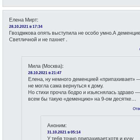
Елена Мирт
:
28.10.2021 в 17:34
Гвоздмкова опять выступила не особо умно.А деменцие
Светличной и не пахнет .
Мила (Москва)
:
28.10.2021 в 21:47
Елена, ну немного деменцией «припахивает» 
не могла сама вернуться к дому.
Но стихи прочла бодро и изьяснялась здраво —
всем бы такую «деменцию» на 9-ом десятке…
Отв
Аноним
:
31.10.2021 в 05:14
У тебя точно припахивает,хотя и кучу