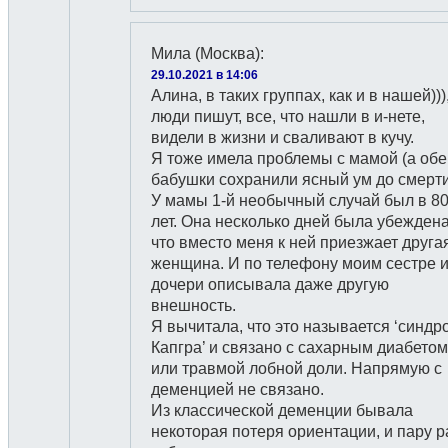
Мила (Москва)
:
29.10.2021 в 14:06
Алина, в таких группах, как и в нашей)))
люди пишут, все, что нашли в и-нете,
видели в жизни и сваливают в кучу.
Я тоже имела проблемы с мамой (а обе
бабушки сохранили ясный ум до смерти
У мамы 1-й необычный случай был в 8
лет. Она несколько дней была убеждена
что вместо меня к ней приезжает друга
женщина. И по телефону моим сестре 
дочери описывала даже другую
внешность.
Я вычитала, что это называется ‘синдр
Капгра’ и связано с сахарным диабетом
или травмой лобной доли. Напрямую с
деменцией не связано.
Из классической деменции бывала
некоторая потеря ориентации, и пару р