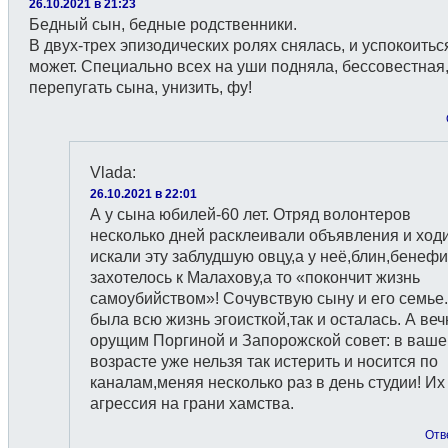
26.10.2021 в 21:23
Бедный сын, бедные родственники.
В двух-трех эпизодических ролях снялась, и успокоитьс
может. Специально всех на уши подняла, бессовестная,
перепугать сына, унизить, фу!
Vlada
:
26.10.2021 в 22:01
А у сына юбилей-60 лет. Отряд волонтеров
несколько дней расклеивали объявления и ход
искали эту заблудшую овцу,а у неё,блин,бенефи
захотелось к Малахову,а то «покончит жизнь
самоубийством»! Сочувствую сыну и его семье.
была всю жизнь эгоисткой,так и осталась. А веч
орущим Поргиной и Запорожской совет: в ваш
возрасте уже нельзя так истерить и носится по
каналам,меняя несколько раз в день студии! Их
агрессия на грани хамства.
Отв