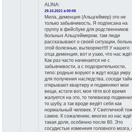
ALINA
:
29.10.2021 в 00:06
Мила, деменция (Альцгеймер) это не
только забывчивость. Я подписана на
группу в фейсбуке для родственников
больных Альцгеймером, там люди
рассказывают о своей ситуации, больн
этой болезнью, вытворяют!!!! У нашего
отца деменция, вот и узаю, что нас ждёт
Как раз часто начинается не с
забывчивости, а с подозрительности,
типо: родные воруют и ждут когда умру
для получения наследства, соседи тай
открывают квартиру и подменяют мои
вещи, кстати вот, моя тётя всё время
жалуется на это, то телевизор подмени
то шубу, а так вроде ведёт себя как
нормальный человек. У Светличной то
самое. К сожалению, многих из нас ждё
такая доля, особенно после 80. Это
сосудистые изменеия головного мозга, 