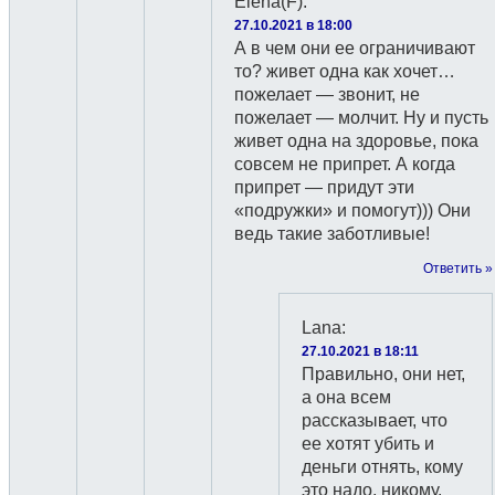
Elena(F)
:
27.10.2021 в 18:00
А в чем они ее ограничивают
то? живет одна как хочет…
пожелает — звонит, не
пожелает — молчит. Ну и пусть
живет одна на здоровье, пока
совсем не припрет. А когда
припрет — придут эти
«подружки» и помогут))) Они
ведь такие заботливые!
Ответить »
Lana
:
27.10.2021 в 18:11
Правильно, они нет,
а она всем
рассказывает, что
ее хотят убить и
деньги отнять, кому
это надо, никому.