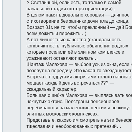
У Светличной, если есть, то только в самой
начальной стадии (потеря ориентации) .
В целом память довольно хорошая — длинное
стихотворение без запинки дочитала до конца.
Возраст 81г. не то, чтобы преклонный — дай Бо
всем дожить и пережить…)
А вот личностные качества (скандальность,
конфликтность, публичные обвинения родных,
которые поселили её в элитном комплексе и
ухаживают) оставляют желать…
Шантаж Малахова — выброшусь из окна, если 
позовут на передачу. Это какая-то звезданутость
Встреча с подругами актрисами только напоказ
мешает каждый день встречаться??? —
скандальный характер.
Большая ошибка Малахова — выплясывать вок
чокнутых актрис. Полстраны пенсионеров
перебиваются на маленькие пенсии и не живут
элитных московских комплексах.
Представьте, каково им смотреть на эти бенеф
тщеславия и необоснованных претензий…