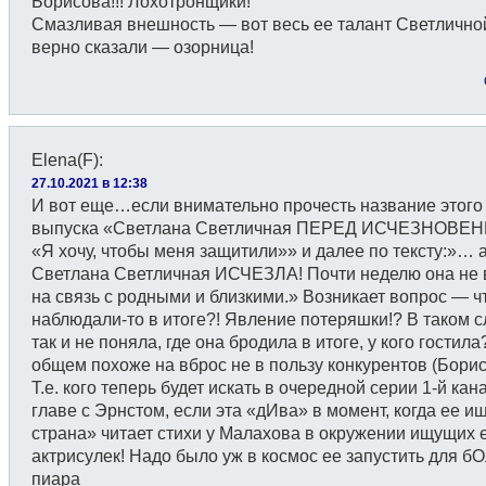
Борисова!!! Лохотронщики!
Смазливая внешность — вот весь ее талант Светличной
верно сказали — озорница!
Elena(F)
:
27.10.2021 в 12:38
И вот еще…если внимательно прочесть название этого
выпуска «Светлана Светличная ПЕРЕД ИСЧЕЗНОВЕ
«Я хочу, чтобы меня защитили»» и далее по тексту:»… 
Светлана Светличная ИСЧЕЗЛА! Почти неделю она не
на связь с родными и близкими.» Возникает вопрос — ч
наблюдали-то в итоге?! Явление потеряшки!? В таком с
так и не поняла, где она бродила в итоге, у кого гостила
общем похоже на вброс не в пользу конкурентов (Борис
Т.е. кого теперь будет искать в очередной серии 1-й кан
главе с Эрнстом, если эта «дИва» в момент, когда ее и
страна» читает стихи у Малахова в окружении ищущих 
актрисулек! Надо было уж в космос ее запустить для б
пиара