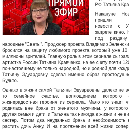
РФ Татьяна Кра
Накануне Но
пришли оч
новости с У
запрете кино. 
под раздачу
народные “Сваты”. Продюсер проекта Владимир Зеленски
бросился на защиту любимого проекта, который уже 10 
миллионы зрителей. Главную роль в этом сериале сыграл
артистка России Татьяна Кравченко, на ее счету почти 12
по-настоящему не только народной, но и родной для кажд
Татьяну Эдуардовну сделал именно образ простодуш
Будьто.
Однако в жизни самой Татьяны Эдуардовны далеко не в
то семейное счастье, воплощением которого 
жизнерадостная героиня из сериала. Мало кто знает, ч
родилась вне брака от женатого мужчины, у которог
другая семья и дети, и Татьяна так никогда в жизни и не в
сестер. Потом два неудачных брака и необходимость 
растить дочь Анну. И на протяжении всей жизни сопер