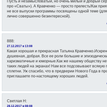
Пусть и незамысловатый, но очень милый и добрый сер
про «Сваты»). А Кравченко — просто прелесть!Как прия
не все выпуски программы посвящены одной теме (дл
лично совершенно безинтересной).
888
:
27.12.2017 в 13:08
Какая хорошая и прекрасная Татьяна Кравченко.Искрен
душевная, добрая. Все ее роли большие и эпизодическ
харизматичные и юморные.Как же нашему обществу не
таких людей на экранах! Нам все подсовывают всякую г
сплетни. Уж спасибо, что в предверии Нового Года в п
приглашаете по-настоящему хороших людей.
Светлая Н
:
28.12.2017 в 08:08