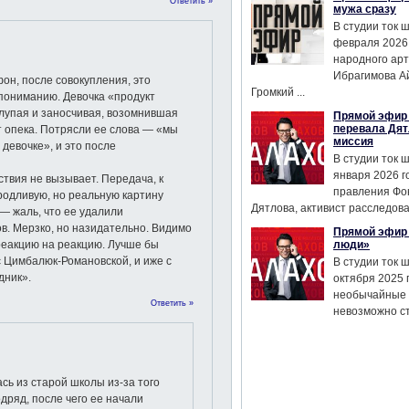
Ответить »
мужа сразу
В студии ток 
февраля 2026
народного ар
Ибрагимова А
фон, после совокупления, это
Громкий ...
 пониманию. Девочка «продукт
глупая и заносчивая, возомнившая
Прямой эфир 
перевала Дят
т опека. Потрясли ее слова — «мы
миссия
 девочке», и это после
В студии ток 
января 2026 г
ствия не вызывает. Передача, к
правления Фо
родливую, но реальную картину
Дятлова, активист расследован
— жаль, что ее удалили
в. Мерзко, но назидательно. Видимо
Прямой эфир 
 реакцию на реакцию. Лучше бы
люди»
с Цимбалюк-Романовской, и иже с
В студии ток 
дник».
октября 2025 
необычайные 
Ответить »
невозможно сте
сь из старой школы из-за того
одряд, после чего ее начали