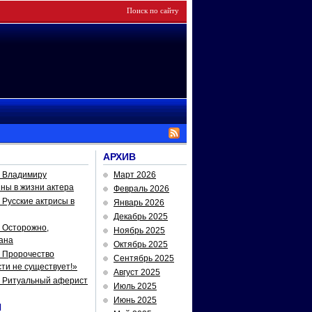
АРХИВ
— Владимиру
Март 2026
йны в жизни актера
Февраль 2026
Русские актрисы в
Январь 2026
Декабрь 2025
 Осторожно,
Ноябрь 2025
ана
Октябрь 2025
 Пророчество
Сентябрь 2025
ти не существует!»
Август 2025
— Ритуальный аферист
Июль 2025
Июнь 2025
И