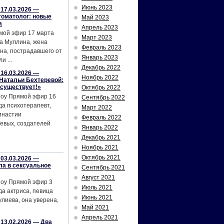
Июнь 2023
17.03.2026 —
томатолог: новые
Май 2023
а
Апрель 2023
мой эфир 17 марта
Март 2023
а Муллина, жена
Февраль 2023
на, пострадавшего от
Январь 2023
и ...
Декабрь 2022
16.03.2026 —
Ноябрь 2022
Натальи Бехтеревой:
 существует!»
Октябрь 2022
шоу Прямой эфир 16
Сентябрь 2022
да психотерапевт,
Март 2022
инастии
Февраль 2022
евых, создателей
Январь 2022
Декабрь 2021
Ноябрь 2021
Октябрь 2021
03.03.2026 —
ла в сексуальное
Сентябрь 2021
Август 2021
шоу Прямой эфир 3
Июль 2021
да актриса, певица
Июнь 2021
лиева, она уверена,
Май 2021
Апрель 2021
13.02.2026 — Два