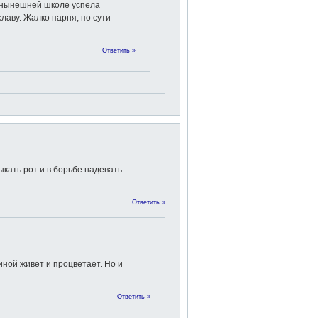
в нынешней школе успела
лаву. Жалко парня, по сути
Ответить »
ыкать рот и в борьбе надевать
Ответить »
ной живет и процветает. Но и
Ответить »