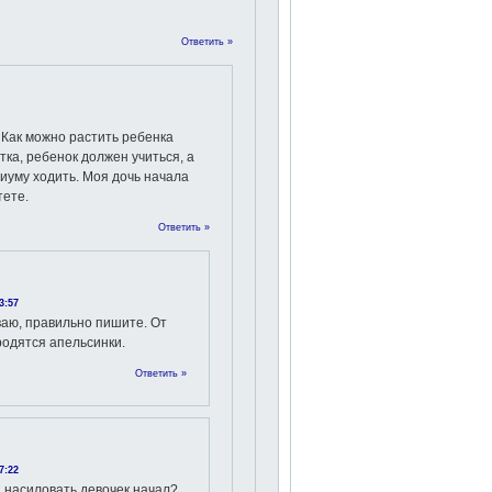
Ответить »
 Как можно растить ребенка
ка, ребенок должен учиться, а
диуму ходить. Моя дочь начала
тете.
Ответить »
3:57
аю, правильно пишите. От
родятся апельсинки.
Ответить »
7:22
а насиловать девочек начал?