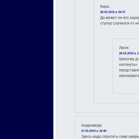
Кира
:
28.03.2019 в 04:37
Да может он его зар
ступор случился от 
Люся
:
28.03.2019 в 1
Шапочку д
натянуть».
представля
презерват
Андромеда
:
27.03.2019 в 18:45
Здесь надо спросить саму шкуры