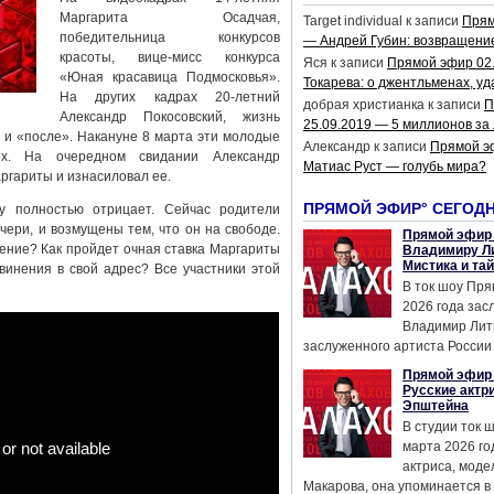
Маргарита Осадчая,
Target individual
к записи
Прям
победительница конкурсов
— Андрей Губин: возвращени
красоты, вице-мисс конкурса
Яся
к записи
Прямой эфир 02
«Юная красавица Подмосковья».
Токарева: о джентльменах, уд
На других кадрах 20-летний
добрая христианка
к записи
П
Александр Покосовский, жизнь
25.09.2019 — 5 миллионов за
 и «после». Накануне 8 марта эти молодые
Александр
к записи
Прямой э
ях. На очередном свидании Александр
Матиас Руст — голубь мира?
гариты и изнасиловал ее.
ПРЯМОЙ ЭФИР° СЕГОД
у полностью отрицает. Сейчас родители
чери, и возмущены тем, что он на свободе.
Прямой эфир 
ление? Как пройдет очная ставка Маргариты
Владимиру Ли
Мистика и та
винения в свой адрес? Все участники этой
В ток шоу Пря
2026 года за
Владимир Лит
заслуженного артиста России 
Прямой эфир 
Русские актр
Эпштейна
В студии ток 
марта 2026 го
актриса, мод
Макарова, она упоминается в .