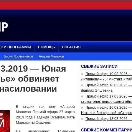
СТИ ПРОГРАММЫ
ПОМОЩЬ
СОБЫТИЯ
Борис Корчевников
Андрей Малахов
03.2019 — Юная
СВЕЖИЕ ЗАПИСИ
Прямой эфир 19.03.2026 
ье» обвиняет
Литвинову – 75! Мистика и та
Прямой эфир 18.03.2026 — 
знасиловании
файлах Эпштейна
Прямой эфир 17.03.2026 —
стоматолог: новые схемы обм
В студии ток шоу «Андрей
Прямой эфир 16.03.2026 —
Малахов. Прямой эфир» 27 марта
Натальи Бехтеревой: «Старос
2019 года Надежда Осадчая, мать
Прямой эфир 13.03.2026 
Маргариты Осадчей.
СВЕЖИЕ КОММЕНТАРИ
На видеокадрах 14-летняя