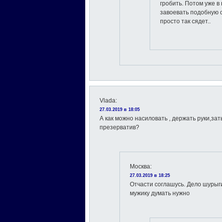
гробить. Потом уже 
завоевать подобную с
просто так сядет..
Vlada
:
27.03.2019 в 18:05
А как можно насиловать , держать руки,зат
презерватив?
Москва
:
27.03.2019 в 18:25
Отчасти соглашусь. Дело шурыги
мужику думать нужно