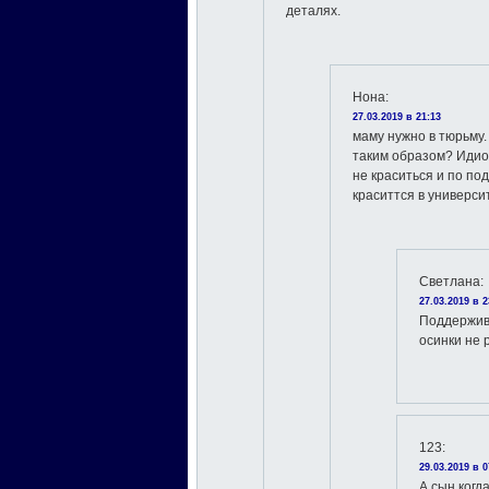
деталях.
Нона
:
27.03.2019 в 21:13
маму нужно в тюрьму.
таким образом? Идиот
не краситься и по по
краситтся в универси
Светлана
:
27.03.2019 в 2
Поддержив
осинки не 
123
:
29.03.2019 в 0
А сын когд