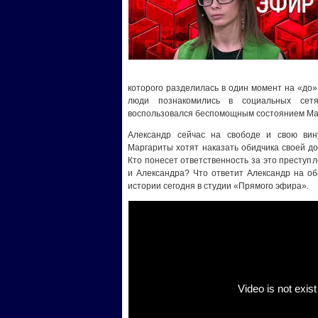
которого разделилась в один момент на «до»
люди познакомились в социальных сет
воспользовался беспомощным состоянием Мар
Александр сейчас на свободе и свою вин
Маргариты хотят наказать обидчика своей до
Кто понесет ответственность за это преступ
и Александра? Что ответит Александр на об
истории сегодня в студии «Прямого эфира».