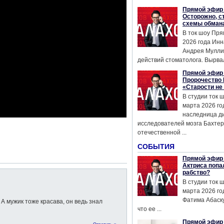
Прямой эфир 
Осторожно, с
схемы обман
В ток шоу Пря
2026 года Инн
Андрея Мулли
действий стоматолога. Вырвал
Прямой эфир 
Пророчество 
«Старости не
В студии ток 
марта 2026 го
наследница д
исследователей мозга Бахтер
отечественной ...
СОБЫТИЯ
Прямой эфир 
Актриса попа
рабство?
В студии ток 
марта 2026 го
Фатима Абаску
 А мужик тоже красава, он ведь знал
что ее ...
Прямой эфир 