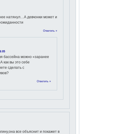
анее натянул…А девчонки может и
неожиданности
Ответить »
6:05
ля бассейна можно «заранее
 А как вы это себе
ете сделать с
ивов?
Ответить »
гину,она все объяснит и покажет в