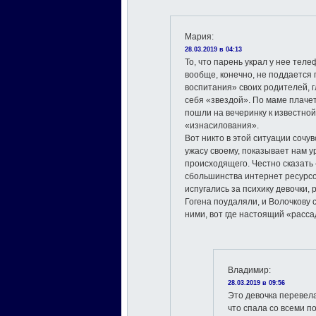
Мария
:
28.03.2019 в 04:13
То, что парень украл у нее теле
вообще, конечно, не поддается
воспитания» своих родителей, 
себя «звездой». По маме плаче
пошли на вечеринку к известной
«изнасилования».
Вот никто в этой ситуации сочув
ужасу своему, показывает нам у
происходящего. Честно сказать 
сбольшинства интернет ресурсо
испугались за психику девочки,
Гогена поудаляли, и Волочкову 
ними, вот где настоящий «расса
Владимир
:
28.03.2019 в 09:56
Это девочка перевела
что спала со всеми п