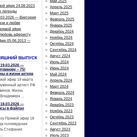
Май 2025
ой эфир 24.08.2023
Апрель 2025
е легенды
Март 2025
.03.2026 — Виктория
Февраль 2025
ачи и любви
Январь 2025
рямой эфир
Декабрь 2024
 любовь аферисту
Ноябрь 2024
фир 05.06.2013 —
Октябрь 2024
Сентябрь 2024
Август 2024
НЯШНИЙ ВЫПУСК
Июль 2024
19.03.2026 —
Июнь 2024
твинову – 75!
йны в жизни актера
Май 2024
мой эфир 19 марта
Апрель 2024
служенный артист РФ
Март 2024
винов. Жизнь
Февраль 2024
Владимира ...
Январь 2024
18.03.2026 —
Декабрь 2023
исы в файлах
Ноябрь 2023
Октябрь 2023
шоу Прямой эфир 18
Сентябрь 2023
да голливудская
ель Стефания
Август 2023
..
Июль 2023