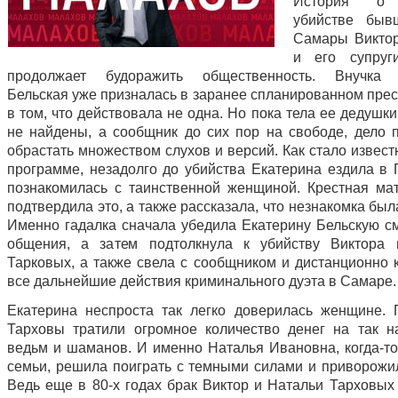
История о 
убийстве быв
Самары Викто
и его супруг
продолжает будоражить общественность. Внучка 
Бельская уже призналась в заранее спланированном прес
в том, что действовала не одна. Но пока тела ее дедушк
не найдены, а сообщник до сих пор на свободе, дело 
обрастать множеством слухов и версий. Как стало извес
программе, незадолго до убийства Екатерина ездила в Г
познакомилась с таинственной женщиной. Крестная ма
подтвердила это, а также рассказала, что незнакомка был
Именно гадалка сначала убедила Екатерину Бельскую см
общения, а затем подтолкнула к убийству Виктора 
Тарковых, а также свела с сообщником и дистанционно 
все дальнейшие действия криминального дуэта в Самаре.
Екатерина неспроста так легко доверилась женщине. 
Тарховы тратили огромное количество денег на так 
ведьм и шаманов. И именно Наталья Ивановна, когда-то
семьи, решила поиграть с темными силами и приворожил
Ведь еще в 80-х годах брак Виктор и Натальи Тарховых