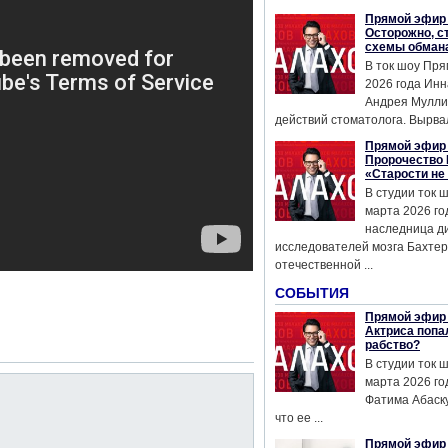
Прямой эфир 
Осторожно, с
схемы обман
В ток шоу Пря
2026 года Инн
Андрея Мулли
действий стоматолога. Вырвал
Прямой эфир 
Пророчество 
«Старости не
В студии ток 
марта 2026 го
наследница д
исследователей мозга Бахтер
отечественной ...
СОБЫТИЯ
Прямой эфир 
Актриса попа
рабство?
В студии ток 
марта 2026 го
Фатима Абаску
что ее ...
Прямой эфир 