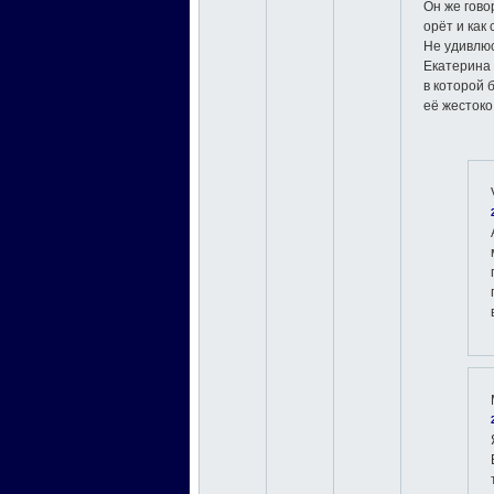
Он же гово
орёт и как
Не удивлю
Екатерина 
в которой 
её жестоко