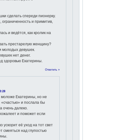
ушки сделать спереди пионерку.
с, ограниченность и примитив,
ась и ведётся, как кролик на
вать престарелую женщину?
и молодых девушек.
евушек нет денег.
ед здоровью Екатерины.
Ответить »
0:28
, моложе Екатерины, но не
 «счастью» и послала бы
на очень далеко.
пожалеет и поможет если
ко ускорит её уход на тот свет
ет смеяться над глупостью
ины.