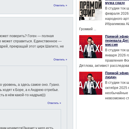
мужа сразу
Ответить »
В студии ток 
февраля 2026
народного ар
Ибрагимова А
Громкий ...
е может поверить? Гоген — полная
Прямой эфир 
перевала Дят
не может справиться. Единственное —
миссия
дрей, прекращай этот цирк Шапито, не
В студии ток 
января 2026 г
Ответить »
правления Фо
Дятлова, активист расследован
Прямой эфир 
люди»
В студии ток 
 уровень, а здесь самое оно. Гуано.
октября 2025 
 ходят к Боре, а к Андрею отребье.
необычайные 
сть в нём какой-то надрыв)))
невозможно сте
Ответить »
 вам нравится!Значит,у него есть