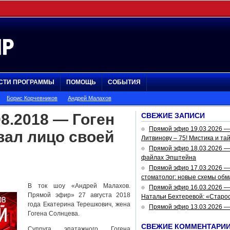
СТИ ПРОГРАММЫ
ПОМОЩЬ
СОБЫТИЯ
Борис Корчевников
Андрей Малахов
8.2018 — Гоген
СВЕЖИЕ ЗАПИСИ
Прямой эфир 19.03.2026 
вал лицо своей
Литвинову – 75! Мистика и та
Прямой эфир 18.03.2026 — 
файлах Эпштейна
Прямой эфир 17.03.2026 —
стоматолог: новые схемы обм
В ток шоу «Андрей Малахов.
Прямой эфир 16.03.2026 —
Прямой эфир» 27 августа 2018
Натальи Бехтеревой: «Старос
года Екатерина Терешкович, жена
Прямой эфир 13.03.2026 
Гогена Солнцева.
СВЕЖИЕ КОММЕНТАРИ
Супруга эпатажного Гогена