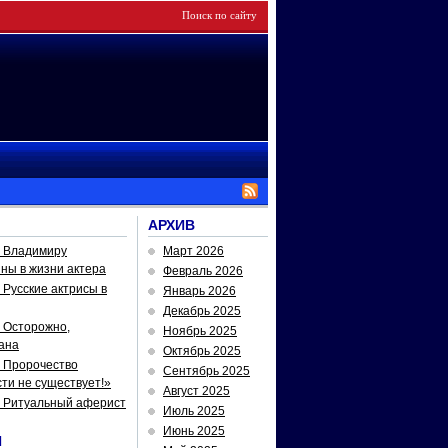
АРХИВ
— Владимиру
Март 2026
йны в жизни актера
Февраль 2026
Русские актрисы в
Январь 2026
Декабрь 2025
 Осторожно,
Ноябрь 2025
ана
Октябрь 2025
 Пророчество
Сентябрь 2025
ти не существует!»
Август 2025
— Ритуальный аферист
Июль 2025
Июнь 2025
И