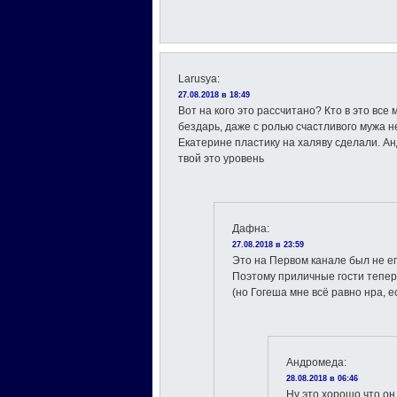
Larusya
:
27.08.2018 в 18:49
Вот на кого это рассчитано? Кто в это вс
бездарь, даже с ролью счастливого мужа 
Екатерине пластику на халяву сделали. Ан
твой это уровень
Дафна
:
27.08.2018 в 23:59
Это на Первом канале был не его
Поэтому приличные гости теперь
(но Гогеша мне всё равно нра, е
Андромеда
:
28.08.2018 в 06:46
Ну это хорошо,что он