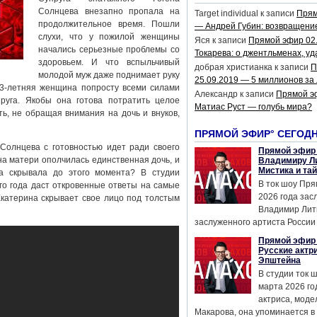
Солнцева внезапно пропала на
Target individual
к записи
Прям
продолжительное время. Пошли
— Андрей Губин: возвращени
слухи, что у пожилой женщины
Яся
к записи
Прямой эфир 02
начались серьезные проблемы со
Токарева: о джентльменах, уд
здоровьем. И что вспыльчивый
добрая христианка
к записи
П
молодой муж даже поднимает руку
25.09.2019 — 5 миллионов за
63-летняя женщина попросту всеми силами
Александр
к записи
Прямой э
руга. Якобы она готова потратить целое
Матиас Руст — голубь мира?
ь, не обращая внимания на дочь и внуков,
ПРЯМОЙ ЭФИР° СЕГОД
Солнцева с готовностью идет ради своего
Прямой эфир 
а матери ополчилась единственная дочь, и
Владимиру Ли
Мистика и та
а скрывала до этого момента? В студии
В ток шоу Пря
го года даст откровенные ответы на самые
2026 года за
катерина скрывает свое лицо под толстым
Владимир Лит
заслуженного артиста России 
Прямой эфир 
Русские актр
Эпштейна
В студии ток 
марта 2026 го
актриса, мод
Макарова, она упоминается в .