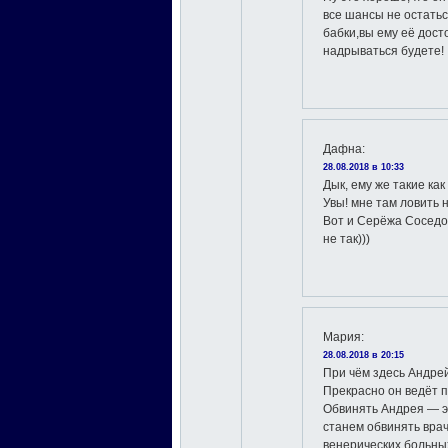
все шансы не остатьс
бабки,вы ему её дос
надрываться будете!
Дафна
:
28.08.2018 в 10:33
Дык, ему же такие как
Увы! мне там ловить н
Вот и Серёжа Соседов
не так)))
Мария
:
28.08.2018 в 20:15
При чём здесь Андре
Прекрасно он ведёт 
Обвинять Андрея — э
станем обвинять врач
венерических больных