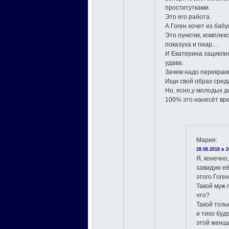
проститутками.
Это его работа.
А Гоген хочет из баб
Это пунктик, комплек
показуха и пиар…
И Екатерина зациклил
удава.
Зачем надо перекраи
Ищи свой образ сред
Но, ясно,у молодых д
100% это нанесёт вр
Мария
:
28.08.2018 в 2
Я, конечно
завидую её
этого Гоге
Такой муж 
что?
Такой толь
и тихо буд
этой женщ