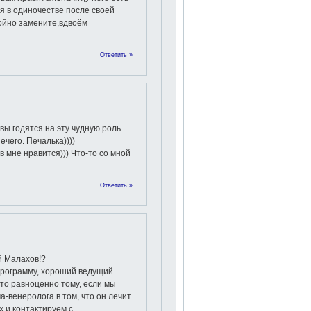
я в одиночестве после своей
тойно замените,вдвоём
Ответить »
 вы годятся на эту чудную роль.
ечего. Печалька))))
 мне нравится))) Что-то со мной
Ответить »
й Малахов!?
программу, хороший ведущий.
то равноценно тому, если мы
а-венеролога в том, что он лечит
 и контактируем с