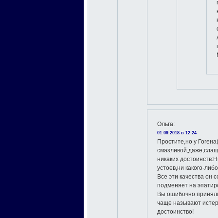
Ольга
:
01.09.2018 в 12:24
Простите,но у Гогена
смазливой,даже,сла
никаких достоинств:
устоев,ни какого-либ
Все эти качества он
подменяет на эпатир
Вы ошибочно приняли
чаще называют истер
достоинство!