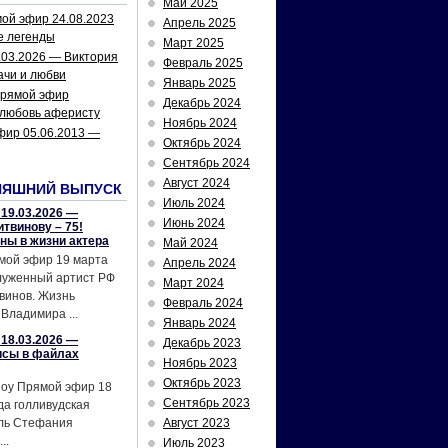
Май 2025
ой эфир 24.08.2023
Апрель 2025
е легенды
Март 2025
.03.2026 — Виктория
Февраль 2025
ачи и любви
Январь 2025
рямой эфир
Декабрь 2024
 любовь аферисту
Ноябрь 2024
фир 05.06.2013 —
Октябрь 2024
Сентябрь 2024
Август 2024
НЯШНИЙ ВЫПУСК
Июль 2024
19.03.2026 —
Июнь 2024
твинову – 75!
йны в жизни актера
Май 2024
мой эфир 19 марта
Апрель 2024
служенный артист РФ
Март 2024
винов. Жизнь
Февраль 2024
Владимира ...
Январь 2024
18.03.2026 —
Декабрь 2023
исы в файлах
Ноябрь 2023
Октябрь 2023
шоу Прямой эфир 18
Сентябрь 2023
да голливудская
ель Стефания
Август 2023
..
Июль 2023