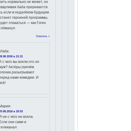
рить нормально не может, он
 сварливая баба пререкается.
сь если в недалёком будущем
станет героиней программы,
будет плакаться — как Гоген
 обманул.
Ответить »
Vlada
:
28.08.2018 в 21:31
А с чего вы взяли,что он
муж? Актёры,причём
плохие,разыгрывают
перед нами комедию. И
всё!
Мария
:
29.08.2018 в 20:53
Я ни с чего не взяла.
Если они сами и
телеканал