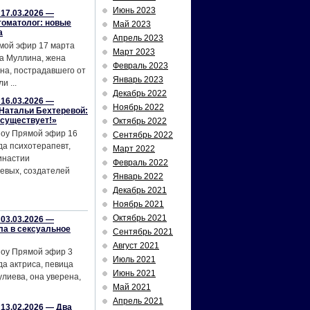
Июнь 2023
17.03.2026 —
томатолог: новые
Май 2023
а
Апрель 2023
мой эфир 17 марта
Март 2023
а Муллина, жена
Февраль 2023
на, пострадавшего от
Январь 2023
и ...
Декабрь 2022
16.03.2026 —
Ноябрь 2022
Натальи Бехтеревой:
 существует!»
Октябрь 2022
шоу Прямой эфир 16
Сентябрь 2022
да психотерапевт,
Март 2022
инастии
Февраль 2022
евых, создателей
Январь 2022
Декабрь 2021
Ноябрь 2021
Октябрь 2021
03.03.2026 —
ла в сексуальное
Сентябрь 2021
Август 2021
шоу Прямой эфир 3
Июль 2021
да актриса, певица
Июнь 2021
лиева, она уверена,
Май 2021
Апрель 2021
13.02.2026 — Два