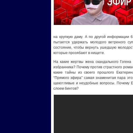
на хрупкую даму. А по другой информации 
пытается удержать молодого ветреного суп
состояние, чтобы вернуть ушедшую молодост
которые прозябают в нищете.
На какие жертвы жена скандального Гогена 
избранника? Почему против страстного роман
какие тайны из своего прошлого Екатерин
“Прямого эфира” самая знаменитая пара это
щекотливые и неудобные вопросы. Почему Е
слоем бинтов?