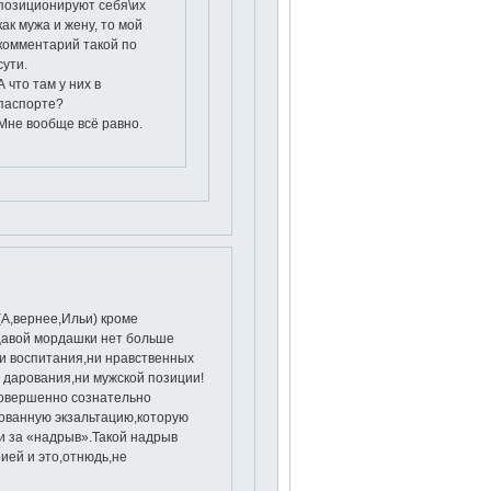
позиционируют себя\их
как мужа и жену, то мой
комментарий такой по
сути.
А что там у них в
паспорте?
Мне вообще всё равно.
(А,вернее,Ильи) кроме
щавой мордашки нет больше
Ни воспитания,ни нравственных
о дарования,ни мужской позиции!
 совершенно сознательно
ованную экзальтацию,которую
 за «надрыв».Такой надрыв
ией и это,отнюдь,не