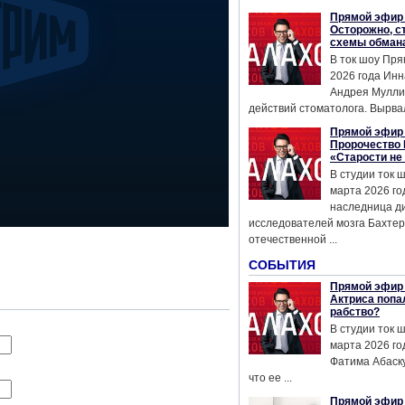
Прямой эфир 
Осторожно, с
схемы обман
В ток шоу Пря
2026 года Инн
Андрея Мулли
действий стоматолога. Вырвал
Прямой эфир 
Пророчество 
«Старости не
В студии ток 
марта 2026 го
наследница д
исследователей мозга Бахтер
отечественной ...
СОБЫТИЯ
Прямой эфир 
Актриса попа
рабство?
В студии ток 
марта 2026 го
Фатима Абаску
что ее ...
Прямой эфир 