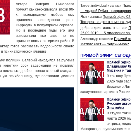
Актера Валерия Николаева
Target individual
к записи
Прям
помнят как секс-символа эпохи 90-
— Андрей Губин: возвращени
х, всенародную любовь ему
Яся
к записи
Прямой эфир 02
принесла легендарная роль
Токарева: о джентльменах, уд
«Буржуя» в популярном сериале.
добрая христианка
к записи
П
Но в последние годы его имя
25.09.2019 — 5 миллионов за
вспоминали все аще не по
Александр
к записи
Прямой э
причине новых актерских работ. В
Матиас Руст — голубь мира?
ктер готов рассказать подробности своего
в психиатрической клинике.
ПРЯМОЙ ЭФИР° СЕГОД
ами полиции. Валерий находился за рулем в
Прямой эфир 
м короткий срок задержания не повлиял
Владимиру Ли
Мистика и та
 несколько дней он попал в новый скандал.
ную психбольницу, где поставили диагноз
В ток шоу Пря
2026 года за
Владимир Лит
заслуженного артиста России 
Прямой эфир 
Русские актр
Эпштейна
В студии ток 
марта 2026 го
актриса, мод
Макарова, она упоминается в .