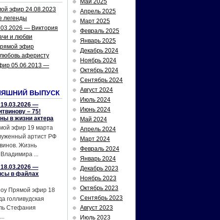
Май 2025
ой эфир 24.08.2023
Апрель 2025
е легенды
Март 2025
.03.2026 — Виктория
Февраль 2025
ачи и любви
Январь 2025
рямой эфир
Декабрь 2024
 любовь аферисту
Ноябрь 2024
фир 05.06.2013 —
Октябрь 2024
Сентябрь 2024
Август 2024
НЯШНИЙ ВЫПУСК
Июль 2024
19.03.2026 —
Июнь 2024
твинову – 75!
йны в жизни актера
Май 2024
мой эфир 19 марта
Апрель 2024
служенный артист РФ
Март 2024
винов. Жизнь
Февраль 2024
Владимира ...
Январь 2024
18.03.2026 —
Декабрь 2023
исы в файлах
Ноябрь 2023
Октябрь 2023
шоу Прямой эфир 18
Сентябрь 2023
да голливудская
ель Стефания
Август 2023
..
Июль 2023