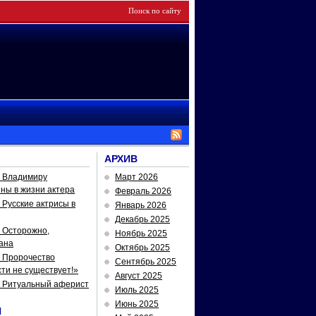
АРХИВ
— Владимиру
Март 2026
йны в жизни актера
Февраль 2026
Русские актрисы в
Январь 2026
Декабрь 2025
 Осторожно,
Ноябрь 2025
ана
Октябрь 2025
 Пророчество
Сентябрь 2025
ти не существует!»
Август 2025
— Ритуальный аферист
Июль 2025
Июнь 2025
И