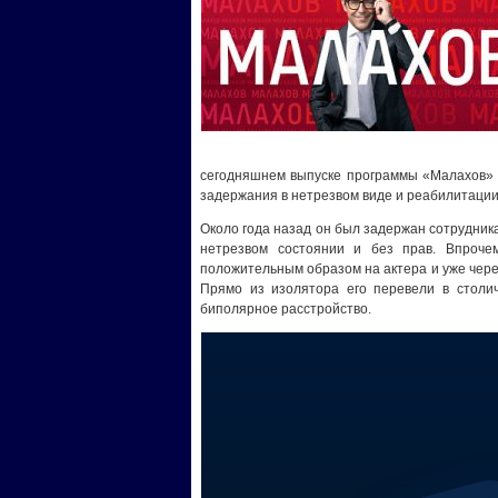
сегодняшнем выпуске программы «Малахов» а
задержания в нетрезвом виде и реабилитации 
Около года назад он был задержан сотрудник
нетрезвом состоянии и без прав. Впроче
положительным образом на актера и уже через
Прямо из изолятора его перевели в столич
биполярное расстройство.