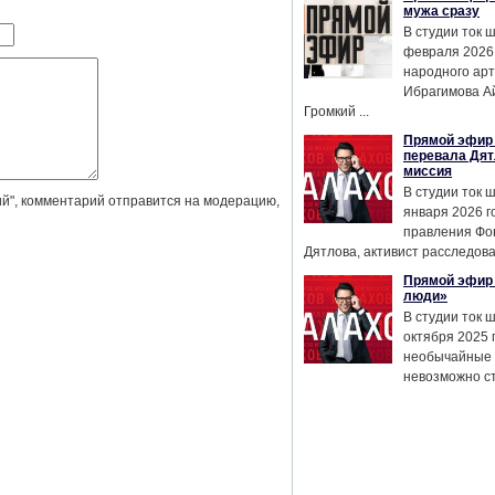
мужа сразу
В студии ток 
февраля 2026
народного ар
Ибрагимова А
Громкий ...
Прямой эфир 
перевала Дят
миссия
В студии ток 
й", комментарий отправится на модерацию,
января 2026 г
правления Фо
Дятлова, активист расследован
Прямой эфир 
люди»
В студии ток 
октября 2025 
необычайные 
невозможно сте