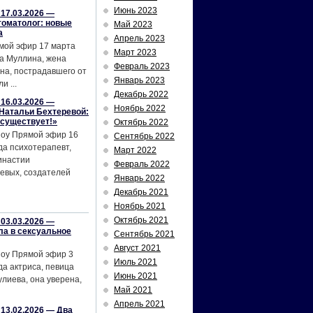
Июнь 2023
17.03.2026 —
томатолог: новые
Май 2023
а
Апрель 2023
мой эфир 17 марта
Март 2023
а Муллина, жена
Февраль 2023
на, пострадавшего от
Январь 2023
и ...
Декабрь 2022
16.03.2026 —
Ноябрь 2022
Натальи Бехтеревой:
 существует!»
Октябрь 2022
шоу Прямой эфир 16
Сентябрь 2022
да психотерапевт,
Март 2022
инастии
Февраль 2022
евых, создателей
Январь 2022
Декабрь 2021
Ноябрь 2021
Октябрь 2021
03.03.2026 —
ла в сексуальное
Сентябрь 2021
Август 2021
шоу Прямой эфир 3
Июль 2021
да актриса, певица
Июнь 2021
лиева, она уверена,
Май 2021
Апрель 2021
13.02.2026 — Два