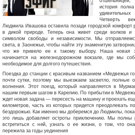
отшельнице
история полна
удивительных 
Четверть ве
Людмила Ивашова оставила позади городской комфорт 
в дикой природе. Теперь она живет среди волков и 
символом свободы и независимости. Мы отправляемс
света, в Заонежье, чтобы найти эту знаменитую затворниц
что же привело ее к такому выбору. Наша новая э
начинается на железнодорожном вокзале, где мы со
необходимое для долгого путешествия.
Поездка до станции с красивым названием «Медвежья го
почти сутки, поэтому мы выезжаем засветло, полные 
волнения. Этот поезд, который направляется в Мурман
нашим первым шагом в Карелию. По прибытии в Медвежь
ждет новая задача — пересесть на машину и проехать ещ
километров, часть из которых придется преодолевать п
бездорожью. Как именно мы доберемся до Людмилы, пока 
это лишь добавляет остроты приключению. Мы полны
встретиться с ней, узнать о ее жизни, о том, что он
пережила за годы уединения