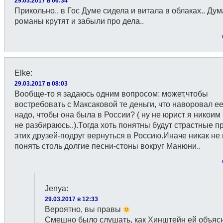
29.03.2017 в 06:34
Прикольно.. в Гос Думе сидела и витала в облаках.. Ду
романы крутят и забыли про дела..
Elke
:
29.03.2017 в 08:03
Вообще-то я задаюсь одним вопросом: может,чтобы
востребовать с Максаковой те деньги, что наворовал ее
надо, чтобы она была в России? ( ну не юрист я никоим
не разбираюсь..).Тогда хоть понятны будут страстные 
этих друзей-подруг вернуться в Россию.Иначе никак не
понять столь долгие песни-стоны вокруг Манюни..
Jenyа
:
29.03.2017 в 12:33
Вероятно, вы правы
Смешно было слушать, как Хинштейн ей объяс