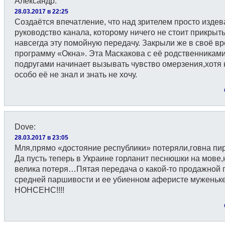
Александр
:
28.03.2017 в 22:25
Создаётся впечатление, что над зрителем просто издев
руководство канала, которому ничего не стоит прикрыть
навсегда эту помойную передачу. Закрыли же в своё в
программу «Окна». Эта Маскакова с её родственниками
подругами начинает вызывать чувство омерзения,хотя 
особо её не знал и знать не хочу.
Dove
:
28.03.2017 в 23:05
Мля,прямо «достояние республики» потеряли,говна п
Да пусть теперь в Украине горланит песнюшки на мове,
велика потеря…Пятая передача о какой-то продажной 
средней паршивости и ее убиенном аферисте муженьке
НОНСЕНС!!!!