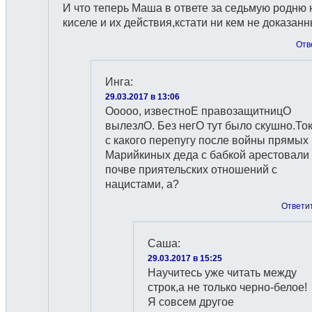
И что теперь Маша в ответе за седьмую родню 
киселе и их действия,кстати ни кем не доказан
Отв
Инга
:
29.03.2017 в 13:06
Ооооо, известноЕ правозащитницО
вылезлО. Без негО тут было скушно.То
с какого перепугу после войны прямых
Марийкиных деда с бабкой арестовали
почве приятельских отношений с
нацистами, а?
Ответи
Саша
:
29.03.2017 в 15:25
Научитесь уже читать между
строк,а не только черно-белое!
Я совсем другое