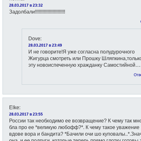
28.03.2017 в 23:32
Задолбали!!!!!!!!!!!!!!!!!!!!!!!!
Dove
:
28.03.2017 в 23:49
И не говорите!Я уже согласна полудурочного
Жигурца смотреть или Прошку Шляпкина,тольк
эту новоиспеченную хражданку Самостийной…
Отв
Elke
:
28.03.2017 в 23:55
России так необходимо ее возвращение? К чему так мно
бла про ее *великую любофф?*. К чему такое уважение 
вдове вора и бандита? *Бачили очи шо куповалы..*.Знач
она, и ее подруги, которые теперь прямо глотку готовы 