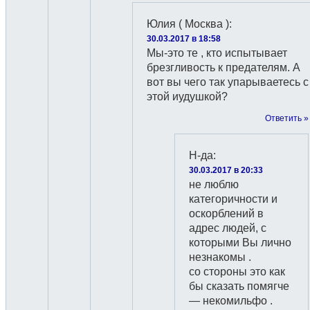
Юлия ( Москва )
:
30.03.2017 в 18:58
Мы-это те , кто испытывает
брезгливость к предателям. А
вот вы чего так упарываетесь с
этой иудушкой?
Ответить »
Н-да
:
30.03.2017 в 20:33
не люблю
категоричности и
оскорблений в
адрес людей, с
которыми Вы лично
незнакомы .
со стороны это как
бы сказать помягче
— некомильфо .