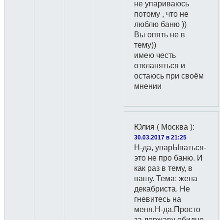
не упариваюсь
потому , что не
люблю баню ))
Вы опять не в
тему))
имею честь
откланяться и
остаюсь при своём
мнении
Юлия ( Москва )
:
30.03.2017 в 21:25
Н-да, упарЫваться-
это не про баню. И
как раз в тему, в
вашу. Тема: жена
декабриста. Не
гневитесь на
меня,Н-да.Просто
за державу обидно.