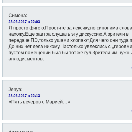
Симона
:
28.03.2017 в 22:03
Я просто фигею.Простите за лексику,но синонима слова
нахожу.Еще завтра слушать эту дискуссию.А зрители в
передаче ПЭ,только ушами хлопают.Для чего они туда
До них нет дела никому.Настолько увлеклись с ,,героями
пустом помещении был бы тот же гул.Зрители им нужн
аплодисментов.
Jenyа
:
28.03.2017 в 22:13
«Пять вечеров с Марией…»