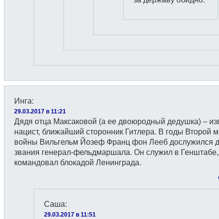
Инга
:
29.03.2017 в 11:21
Дядя отца Максаковой (а ее двоюродный дедушка) – и
нацист, ближайший сторонник Гитлера. В годы Второй 
войны Вильгельм Йозеф Франц фон Лееб дослужился 
звания генерал-фельдмаршала. Он служил в Генштабе,
командовал блокадой Ленинграда.
Саша
:
29.03.2017 в 11:51