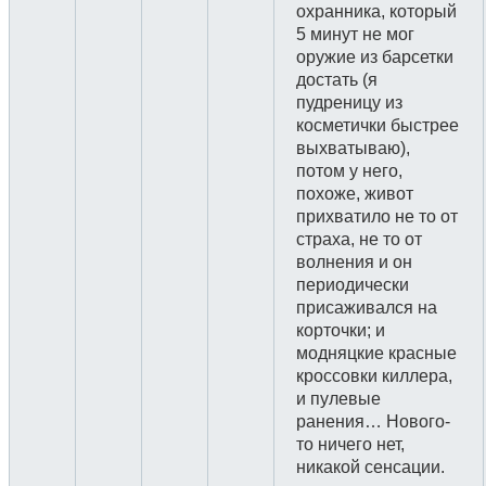
охранника, который
5 минут не мог
оружие из барсетки
достать (я
пудреницу из
косметички быстрее
выхватываю),
потом у него,
похоже, живот
прихватило не то от
страха, не то от
волнения и он
периодически
присаживался на
корточки; и
модняцкие красные
кроссовки киллера,
и пулевые
ранения… Нового-
то ничего нет,
никакой сенсации.