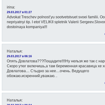
irina
:
29.03.2017 в 01:27
Advokat Treschev polnost’yu sootvetstvuet svoei familii. O
nepriyatnyi tip. I etot VELIKII spletnik Valerii Sergeev.Slov
dostoinaya kompaniya!!!
Наталья
:
29.03.2017 в 06:16
Опять Довлатова???Пощадите!!!!Ну нельзя же так с на
Скоро утюг включишь,а там беременная красавица хе х
Довлатова… Стыдно за нее…очень. Ведущего
обожаю.искренний,уважаю. .
Наталья
: