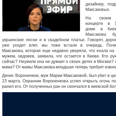
дизайнер, под
Максаковых.
На своем 
концерте в У
доме в Кие
Максакова б
украинские песни и в свадебном платье. Говорят, доро
уже уходят влет, мы тоже встали в очередь. Поч
Максакова, которая еще недавно уверяла, что ехала на 
мужем, овдовев, заявила, что остается в Киеве. Кто ру
сейчас? Неужели она не думает о своих детях в Москве? 
мама? От мамы Максакова-младшая теперь требует изв
Денис Вороненков, муж Марии Максаковой, был убит в це
23 марта. Охранник Вороненкова успел открыть огонь по
ранил его. От полученных ран он скончался в киевской бо