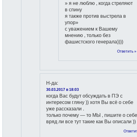
» я не люблю , когда стреляют
в спину
я также против выстрела в
упор»
с уважением к Вашему
мнению , только без
фашистского генерала))))
Ответить »
Н-да
:
30.03.2017 в 18:03
когда Вас будут обсуждать в ПЭ с
интересом гляну )) хотя Вы всё о себе
уже рассказали .
только почему — то МЫ , пишите о себе
вряд ли все тут такие как Вы описали ))
Ответи