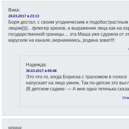
Вика
:
28.03.2017 в 23:13
Боря достал, с своим угодническим и подобострастным
лицом))))…флюгер хренов, и выражение лица как на ох
государственной границы… эта Маша уже сдурела от э
карусели на канале..вернииииись, родина зовет!!!
Надежда
:
30.03.2017 в 09:46
Это что-то, когда Бориска с трагизмом в голосе
напускает на лицо умняк. Так по-детски это выгл
(В детском садике: — А мне одна тетенька сказ
Отв
нонна
: