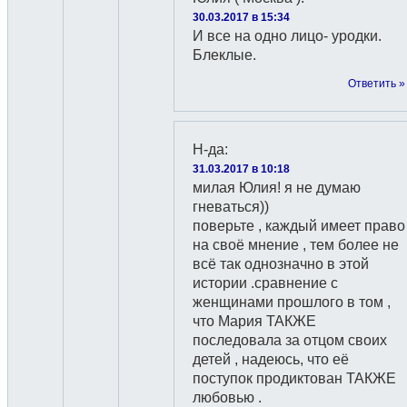
30.03.2017 в 15:34
И все на одно лицо- уродки.
Блеклые.
Ответить »
Н-да
:
31.03.2017 в 10:18
милая Юлия! я не думаю
гневаться))
поверьте , каждый имеет право
на своё мнение , тем более не
всё так однозначно в этой
истории .сравнение с
женщинами прошлого в том ,
что Мария ТАКЖЕ
последовала за отцом своих
детей , надеюсь, что её
поступок продиктован ТАКЖЕ
любовью .