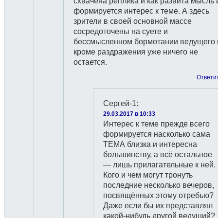
схвачена реплика и как развита мысль 
формируется интерес к теме. А здесь
зрители в своей основной массе
сосредоточены на суете и
бессмысленном бормотании ведущего 
кроме раздражения уже ничего не
остается.
Ответи
Сергей-1
:
29.03.2017 в 10:33
Интерес к теме прежде всего
формируется насколько сама
ТЕМА близка и интересна
большинству, а всё остальное
— лишь прилагательные к ней.
Кого и чем могут тронуть
последние несколько вечеров,
посвящённых этому отребью?
Даже если бы их представлял
какой-нибудь другой ведущий?