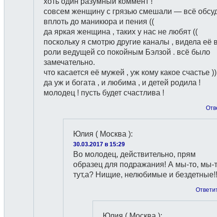
хоть один разумный коммент !
совсем женщину с грязью смешали — всё обсу
вплоть до маникюра и пения ((
да яркая женщина , таких у нас не любят ((
поскольку я смотрю другие каналы , видела её 
роли ведущей со покойным Бэлзой . всё было
замечательно.
что касается её мужей , уж кому какое счастье ))
да уж и богата , и любима , и детей родила !
молодец ! пусть будет счастлива !
Отв
Юлия ( Москва )
:
30.03.2017 в 15:29
Во молодец, действительно, прям
образец для подражания! А мы-то, мы-
тут,а? Нищие, нелюбимые и бездетные!!
Ответи
Юлия ( Москва )
: