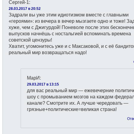
Сергей-1
:
28.03.2017 в 20:52
Задрали вы уже этим идиотизмом вместе с главными
«героями»: из вечера в вечер мызгаете одно и тоже! З
хуже, чем с Джигурдой! Поневоле после этих бесконеч
выпусков начнёшь с ностальгией вспоминать времена
советской цензуры!
Хватит, угомонитесь уже и с Максаковой, и с её бандито
реальный мир возвращаться надо!
МарИ
:
29.03.2017 в 13:15
для вас реальный мир — ежевечерние политич
шоу с промыванием мозгов на каждом федера
канале? Смотрите их. А лучше чередовать —
грязные+политические=великая страна!
Отв