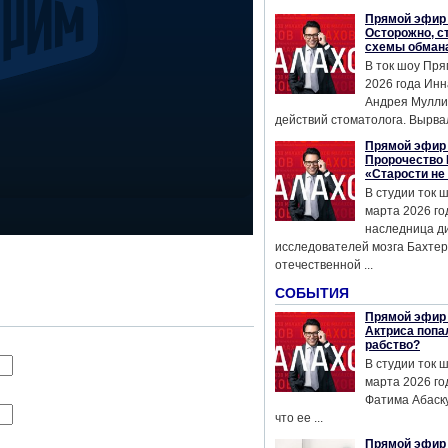
Прямой эфир 
Осторожно, с
схемы обман
В ток шоу Пря
2026 года Инн
Андрея Мулли
действий стоматолога. Вырвал
Прямой эфир 
Пророчество 
«Старости не
В студии ток 
марта 2026 го
наследница д
исследователей мозга Бахтер
отечественной ...
СОБЫТИЯ
Прямой эфир 
Актриса попа
рабство?
В студии ток 
марта 2026 го
Фатима Абаску
что ее ...
Прямой эфир 