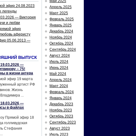
Май 2025
ой эфир 24.08.2023
Апрель 2025
е легенды
Март 2025
.03.2026 — Виктория
Февраль 2025
ачи и любви
Январь 2025
рямой эфир
Декабрь 2024
 любовь аферисту
Ноябрь 2024
фир 05.06.2013 —
Октябрь 2024
Сентябрь 2024
Август 2024
НЯШНИЙ ВЫПУСК
Июль 2024
19.03.2026 —
Июнь 2024
твинову – 75!
йны в жизни актера
Май 2024
мой эфир 19 марта
Апрель 2024
служенный артист РФ
Март 2024
винов. Жизнь
Февраль 2024
Владимира ...
Январь 2024
18.03.2026 —
Декабрь 2023
исы в файлах
Ноябрь 2023
Октябрь 2023
шоу Прямой эфир 18
Сентябрь 2023
да голливудская
ель Стефания
Август 2023
..
Июль 2023