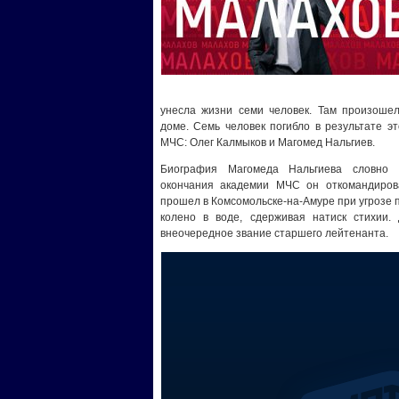
унесла жизни семи человек. Там произошел
доме. Семь человек погибло в результате эт
МЧС: Олег Калмыков и Магомед Нальгиев.
Биография Магомеда Нальгиева словно 
окончания академии МЧС он откомандиров
прошел в Комсомольске-на-Амуре при угрозе п
колено в воде, сдерживая натиск стихии.
внеочередное звание старшего лейтенанта.