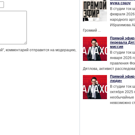
мужа сразу
В студии ток 
февраля 2026
народного ар
Ибрагимова А
Громкий ...
Прямой эфир 
перевала Дят
миссия
й", комментарий отправится на модерацию,
В студии ток 
января 2026 г
правления Фо
Дятлова, активист расследован
Прямой эфир 
люди»
В студии ток 
октября 2025 
необычайные 
невозможно сте