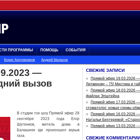
СТИ ПРОГРАММЫ
ПОМОЩЬ
СОБЫТИЯ
Борис Корчевников
Андрей Малахов
9.2023 —
СВЕЖИЕ ЗАПИСИ
Прямой эфир 19.03.2026 
дний вызов
Литвинову – 75! Мистика и та
Прямой эфир 18.03.2026 — 
файлах Эпштейна
Прямой эфир 17.03.2026 —
стоматолог: новые схемы обм
В студии ток шоу Прямой эфир 28
Прямой эфир 16.03.2026 —
сентября 2023 года Егор
Натальи Бехтеревой: «Старос
Шутенков, житель дома в
Прямой эфир 13.03.2026 
Балашихе где произошел взрыв
газа.
СВЕЖИЕ КОММЕНТАРИ