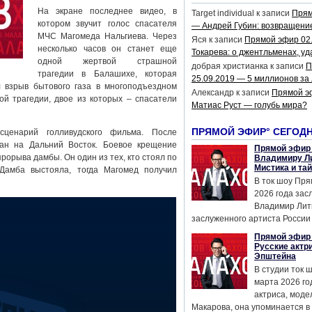
На экране последнее видео, в
Target individual
к записи
Прям
котором звучит голос спасателя
— Андрей Губин: возвращени
МЧС Магомеда Нальгиева. Через
Яся
к записи
Прямой эфир 02
несколько часов он станет еще
Токарева: о джентльменах, уд
одной жертвой страшной
добрая христианка
к записи
П
трагедии в Балашихе, которая
25.09.2019 — 5 миллионов за
 взрыв бытового газа в многоподъездном
Александр
к записи
Прямой э
ой трагедии, двое из которых – спасатели
Матиас Руст — голубь мира?
ПРЯМОЙ ЭФИР° СЕГОД
сценарий голливудского фильма. После
ан на Дальний Восток. Боевое крещение
Прямой эфир 
рорыва дамбы. Он один из тех, кто стоял по
Владимиру Ли
Мистика и та
 Дамба выстояла, тогда Магомед получил
В ток шоу Пря
2026 года за
Владимир Лит
заслуженного артиста России 
Прямой эфир 
Русские актр
Эпштейна
В студии ток 
марта 2026 го
актриса, мод
Макарова, она упоминается в .