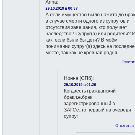
Anna
:
29.10.2019 в 00:37
А если имущество было нажито до брак
в случае смерти одного из супругов и
отсутствия завещания, кто получает
наследство? Супруг(а) или родители? 
как, если были бы дети? В моём
понимании супруг(а) здесь на последн
месте, так как не кровная родня.
Ответи
Нонна (СПб)
:
29.10.2019 в 01:26
Когдаесть гражданский
брак,т.е.брак
зарегистрированный в
ЗАГСе.,то первый на очереди
супруг
Ответить »