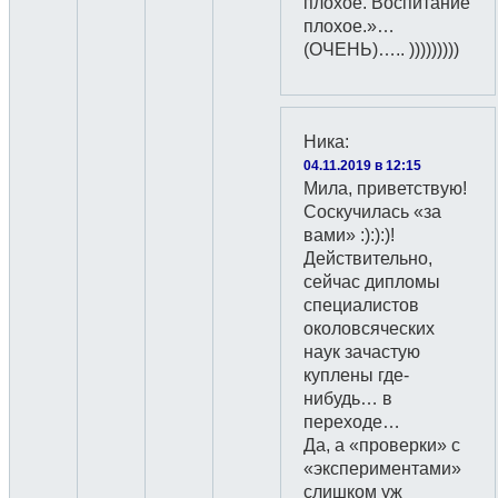
плохое. Воспитание
плохое.»…
(ОЧЕНЬ)….. )))))))))
Ника
:
04.11.2019 в 12:15
Мила, приветствую!
Соскучилась «за
вами» :):):)!
Действительно,
сейчас дипломы
специалистов
околовсяческих
наук зачастую
куплены где-
нибудь… в
переходе…
Да, а «проверки» с
«экспериментами»
слишком уж