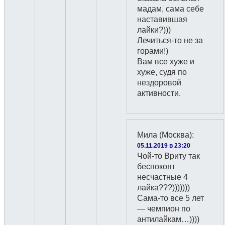
мадам, сама себе
наставившая
лайки?)))
Лечиться-то не за
горами!)
Вам все хуже и
хуже, судя по
нездоровой
активности.
Мила (Москва)
:
05.11.2019 в 23:20
Чой-то Вриту так
беспокоят
несчастные 4
лайка???)))))))
Сама-то все 5 лет
— чемпион по
антилайкам…))))