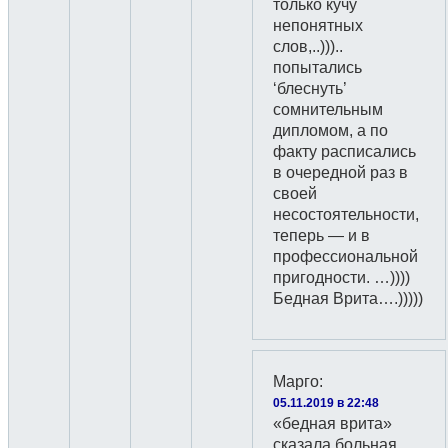
только кучу
непонятных
слов,..)))..
попытались
‘блеснуть’
сомнительным
дипломом, а по
факту расписались
в очередной раз в
своей
несостоятельности,
теперь — и в
профессиональной
пригодности. …))))
Бедная Врита….)))))
Марго
:
05.11.2019 в 22:48
«бедная врита»
сказала больная