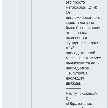
это просто
мегаржака….))))))
От
дипломированного
юриста логично
было бы пояснение,
что сначала
выделяется
‘супружеская доля’
= 1/2
наследственной
массы, а потом уже
вычисляются доли
наследников…
Т.е. супруг/а
наследует
дважды…
————
Что тут скажешь?
))))
«Образование