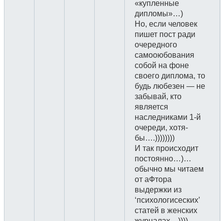
«купленные
дипломы»…)
Но, если человек
пишет пост ради
очередного
самооюбования
собой на фоне
своего диплома, то
будь любезен — не
забывай, кто
является
наследниками 1-й
очереди, хотя-
бы….))))))))
И так происходит
постоянно…)…
обычно мы читаем
от аФтора
выдержки из
‘психологисеских’
статей в женских
журналах…))))…