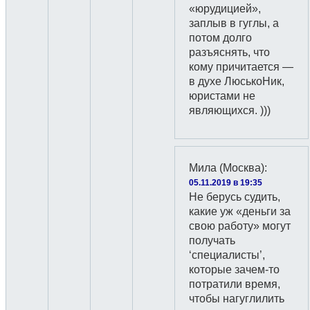
«юрудицией»,
заплыв в гуглы, а
потом долго
разъяснять, что
кому причитается —
в духе ЛюськоНик,
юристами не
являющихся. )))
Мила (Москва)
:
05.11.2019 в 19:35
Не берусь судить,
какие уж «деньги за
свою работу» могут
получать
‘специалисты’,
которые зачем-то
потратили время,
чтобы нагуглилить