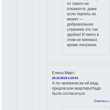
от такого не
откажется, даже
если терпеть не
может —
добровольная
служанка это так
удобно! И никто в
этом не виноват,
кроме лопухини.
Елена Мирт
:
29.10.2019 в 20:01
А по человечески ей ведь
предлагали квартиру.Надо
было согласиться.
Ответить »