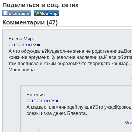
Поделиться в соц. сетях
Вконтакте
Мой мир
Комментарии (47)
Елена Мирт
:
28.10.2019 в 15:30
А что обсуждать?Куцевол-не жена.не родственница.Во
крики-не аргумент. Куцевол-не наследница.И все об это
там прописал и каким образом?Что творит,это кошмар
Мошенница.
Евгения
:
28.10.2019 в 19:10
А мама с племянницей лучше?Это ужас!Крокод
слезы из-за денег. Блевота.
Отв