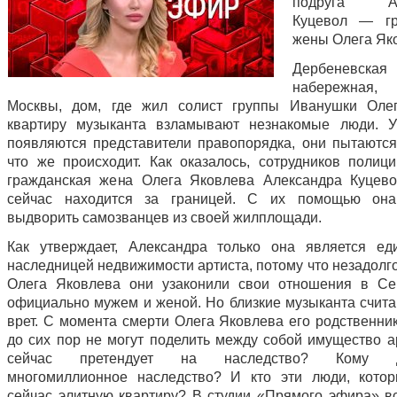
подруга Ал
Куцевол — гр
жены Олега Як
Дербеневская
набережная
Москвы, дом, где жил солист группы Иванушки Олег
квартиру музыканта взламывают незнакомые люди. У
появляются представители правопорядка, они пытаются
что же происходит. Как оказалось, сотрудников полиц
гражданская жена Олега Яковлева Александра Куцево
сейчас находится за границей. С их помощью она
выдворить самозванцев из своей жилплощади.
Как утверждает, Александра только она является ед
наследницей недвижимости артиста, потому что незадолг
Олега Яковлева они узаконили свои отношения в Се
официально мужем и женой. Но близкие музыканта считаю
врет. С момента смерти Олега Яковлева его родственник
до сих пор не могут поделить между собой имущество ар
сейчас претендует на наследство? Кому до
многомиллионное наследство? И кто эти люди, кото
сейчас элитную квартиру? В студии «Прямого эфира» в