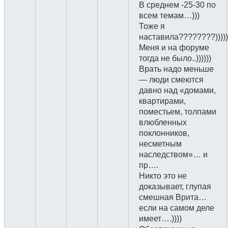
В среднем -25-30 по
всем темам…)))
Тоже я
наставила????????)))))
Меня и на форуме
тогда не было..))))))
Врать надо меньше
— люди смеются
давно над «домами,
квартирами,
поместьем, толпами
влюбленных
поклонников,
несметным
наследством»… и
пр….
Никто это не
доказывает, глупая
смешная Врита…
если на самом деле
имеет….))))