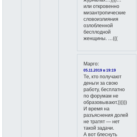
или откровенно
мизантропические
словоизлияния
озлобленной
бесплодной
женщины. …(((
Марго
:
05.11.2019 в 19:19
Те, кто получают
деньги за свою
работу, бесплатно
по форумам не
образовывают.))))))
И время на
разъяснения долей
не тратят — нет
такой задачи.
А вот блеснуть