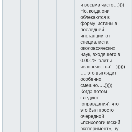
и весьма часто…))))
Но, когда они
облекаются в
форму ‘истины в
последней
инстанции’ от
специалиста
околовсяческих
наук, входящего в
0.001% ‘элиты
человечества’…))))))
…. это выглядит
особенно
смешно…..)))))
Когда потом
следуют
‘оправдания’, что
это был просто
очередной
«психологический
эксперимент», ну