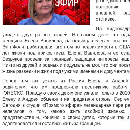
разведчица-нел
полковник
внешней ра
отставке.
На видеокад
увидеть двух разных людей. На самом деле это одн
женщина Елена Вавилова, разведчица-нелегал, она же
Энн Фоли, работавшая агентом по недвижимости в США
лет жизни под прикрытием. Елена Вавилова и ее суп
Безруков провели за границей, защищая интересы наш
Никто из друзей и родных и подумать не мог, что они пос
жизнь разведки и жили под чужими именами и документам
Перед тем как уехать из России Елена и Андрей
родителям, что им предложили престижную работу
ЮНЕСКО. Правду о своих детях они узнали только в 2010 
Елену и Андрея обменяли на предателя страны Сергея
Сегодня в студии «Прямого эфира» легендарная пара ра
нелегалов о том, каково жить двойной жизнью,
предательстве и, конечно, о своих детях, которые так 
адаптироваться и остались жить за границей.