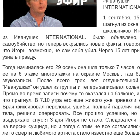
«Иванушки
INTERNATION
1 сентября, 15
шагнул из окна
школьников И
из Иванушек INTERNATIONAL. было объявлено,
самоубийство, но теперь вскрылись новые факты, говоря
что Игорь, возможно, не сам себя убил. Через 15 лет п
узнать правду.
Тогда начиналась его 29 осень она шла только 7 часов, 
ее на 6 этаже многоэтажки на окраине Москвы, там б
звукозаписи. После всего трех лет оглушительно
“Иванушках” он ушел из группы и теперь записывал соль
Прямо во время записи почему-то оказался на балконе, и
что прыгнул. В 7.10 утра его еще живого уже привезли 
Врач фиксировал переломы, ушибы, полный паралич ни
тела, решили оперировать. Все прошло успешно, но
выдержало, спустя 3 дня Игоря не стало. Следователи 
на версии суицида, но и тогда с этим не все согласилис
лет о смерти любимого артиста стало известно еще боль