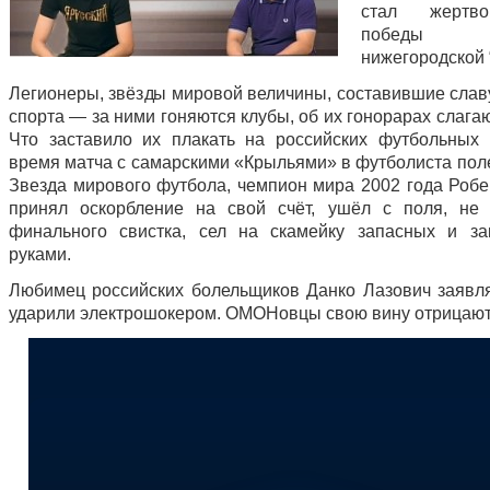
стал жертв
побед
нижегородской 
Легионеры, звёзды мировой величины, составившие слав
спорта — за ними гоняются клубы, об их гонорарах слага
Что заставило их плакать на российских футбольных
время матча с самарскими «Крыльями» в футболиста поле
Звезда мирового футбола, чемпион мира 2002 года Робе
принял оскорбление на свой счёт, ушёл с поля, не
финального свистка, сел на скамейку запасных и з
руками.
Любимец российских болельщиков Данко Лазович заявляе
ударили электрошокером. ОМОНовцы свою вину отрица