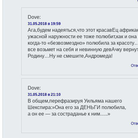
Dove
:
31.05.2018 в 19:59
Ага,будем надеяться,что этот красавЕц африка
ужасной наружности ее тоже полюбит,как и она
когда-то «безвозмездно» полюбила за красот
все возьмет на себя и невинную девАчку верну
Родину…Ну не смешите,Андромеда!
Отв
Dove
:
31.05.2018 в 21:10
В общем,перефразируя Уильяма нашего
Шекспира:»Она его за ДЕНЬГИ полюбила,
а он ее — за состраданье к ним…..»
Отв