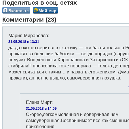
Поделиться в соц. сетях
Вконтакте
Мой мир
Комментарии (23)
Мария-Мирабелла
:
31.05.2018 в 13:31
да-да охотно верится в сказочку — эти басни только в 
прокатят за большие бабосики — везде порядок (нару
получи). Вон денюшки Хорошавина и Захарченко из СК
стибрили!!! про жениха тоже поверила — только дегене
может связаться с таким… и назвать его женихом. Дум
прокатит, ан нет не вышло, самоуверенная лохушка.
Елена Мирт
:
31.05.2018 в 14:09
Скорее,легкомысленная и доверчивая,чем
самоуверенная.Воспринимает все,как смешны
приключения.