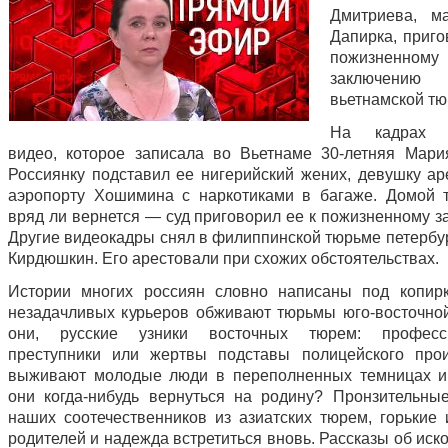
Дмитриева, м
Дапирка, приго
пожизненному
заключе
вьетнамской тю
На кадрах п
видео, которое записала во Вьетнаме 30-летняя Мари
Россиянку подставил ее нигерийский жених, девушку ар
аэропорту Хошимина с наркотиками в багаже. Домой 
вряд ли вернется — суд приговорил ее к пожизненному з
Другие видеокадры снял в филиппинской тюрьме петерб
Кирдюшкин. Его арестовали при схожих обстоятельствах.
Истории многих россиян словно написаны под копирк
незадачливых курьеров обживают тюрьмы юго-восточной
они, русские узники восточных тюрем: професс
преступники или жертвы подставы полицейского про
выживают молодые люди в переполненных темницах и
они когда-нибудь вернуться на родину? Пронзительны
наших соотечественников из азиатских тюрем, горькие 
родителей и надежда встретиться вновь. Рассказы об ис