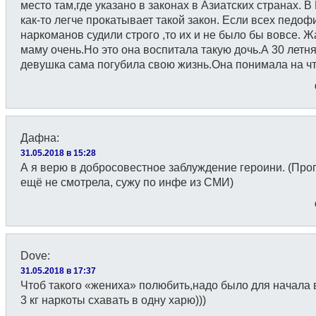
место там,где указано в законах в Азиатских странах. В
как-то легче прокатывает такой закон. Если всех педоф
наркоманов судили строго ,то их и не было бы вовсе. Ж
маму очень.Но это она воспитала такую дочь.А 30 летн
девушка сама погубила свою жизнь.Она понимала на чт
Дафна
:
31.05.2018 в 15:28
А я верю в добросовестное заблуждение героини. (Про
ещё не смотрела, сужу по инфе из СМИ)
Dove
:
31.05.2018 в 17:37
Чтоб такого «жениха» полюбить,надо было для начала 
3 кг наркоты схавать в одну харю)))