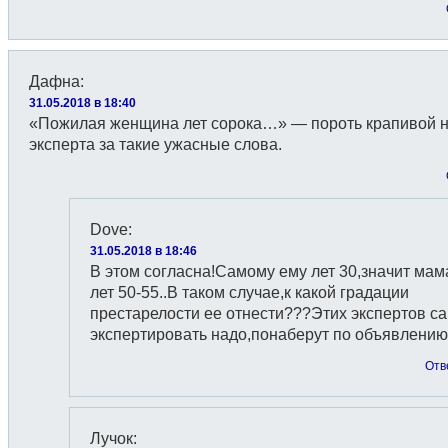
Дафна
:
31.05.2018 в 18:40
«Пожилая женщина лет сорока…» — пороть крапивой 
эксперта за такие ужасные слова.
Dove
:
31.05.2018 в 18:46
В этом согласна!Самому ему лет 30,значит ма
лет 50-55..В таком случае,к какой градации
престарелости ее отнести???Этих экспертов с
экспертировать надо,понаберут по объявлени
Отв
Лучок
: