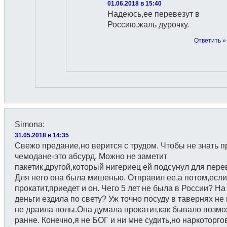
01.06.2018 в 15:40
Надеюсь,ее перевезут в
Россию,жаль дурочку.
Ответить »
Simona
:
31.05.2018 в 14:35
Свежо предание,но верится с трудом. Чтобы не знать пр
чемодане-это абсурд. Можно не заметит
пакетик,другой,который нигериец ей подсунул для пере
Для него она была мишенью. Отправил ее,а потом,если
прокатит,приедет и он. Чего 5 лет не была в России? На
деньги ездила по свету? Уж точно посуду в тавернях не
не драила полы.Она думала прокатит,как бывало возмо
ранне. Конечно,я не БОГ и ни мне судить,но наркоторг