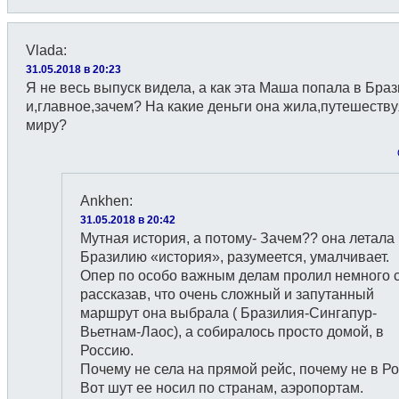
Vlada
:
31.05.2018 в 20:23
Я не весь выпуск видела, а как эта Маша попала в Бра
и,главное,зачем? На какие деньги она жила,путешеству
миру?
Ankhen
:
31.05.2018 в 20:42
Мутная история, а потому- Зачем?? она летала
Бразилию «история», разумеется, умалчивает.
Опер по особо важным делам пролил немного с
рассказав, что очень сложный и запутанный
маршрут она выбрала ( Бразилия-Сингапур-
Вьетнам-Лаос), а собиралось просто домой, в
Россию.
Почему не села на прямой рейс, почему не в Ро
Вот шут ее носил по странам, аэропортам.