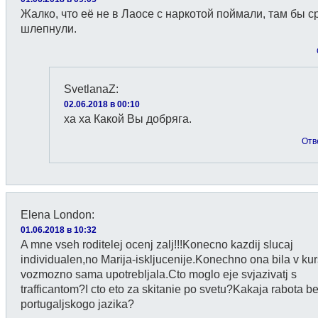
Жалко, что её не в Лаосе с наркотой поймали, там бы с
шлепнули.
SvetlanaZ
:
02.06.2018 в 00:10
ха ха Какой Вы добряга.
Отв
Elena London
:
01.06.2018 в 10:32
A mne vseh roditelej ocenj zalj!!!Konecno kazdij slucaj
individualen,no Marija-iskljucenije.Konechno ona bila v kur
vozmozno sama upotrebljala.Cto moglo eje svjazivatj s
trafficantom?I cto eto za skitanie po svetu?Kakaja rabota b
portugaljskogo jazika?