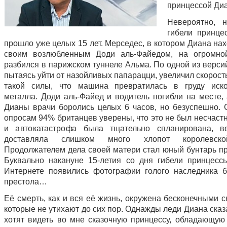
принцессой Ди
Невероятно, 
гибели принц
прошло уже целых 15 лет. Мерседес, в котором Диана на
своим возлюбленным Доди аль-Файедом, на огромной
разбился в парижском туннеле Альма. По одной из верси
пытаясь уйти от назойливых папарацци, увеличил скорост
такой силы, что машина превратилась в груду иско
металла. Доди аль-Файед и водитель погибли на месте, 
Дианы врачи боролись целых 6 часов, но безуспешно. 
опросам 94% британцев уверены, что это не был несчаст
и автокатастрофа была тщательно спланирована, в
доставляла слишком много хлопот королевско
Продолжателем дела своей матери стал юный бунтарь пр
Буквально накануне 15-летия со дня гибели принцес
Интернете появились фотографии голого наследника б
престола…
Её смерть, как и вся её жизнь, окружена бесконечными 
которые не утихают до сих пор. Однажды леди Диана ска
хотят видеть во мне сказочную принцессу, обладающую