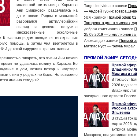
маленькой жительницы Харькова
Target individual
к записи
Прям
Ани Смирновой разделилась на
— Андрей Губин: возвращени
до и после. Рядом с малышкой
Яся
к записи
Прямой эфир 02
разорвался артиллерийский
Токарева: о джентльменах, уд
снаряд и девочка получила
добрая христианка
к записи
П
множественные осколочные
25.09.2019 — 5 миллионов за
у. К счастью рядом находился взвод наших
Александр
к записи
Прямой э
жную помощь, а затем Аня вертолетом в
Матиас Руст — голубь мира?
НИИ детской хирургии и травматологии.
ПРЯМОЙ ЭФИР° СЕГОД
еренностью говорить, что жизни Ани ничего
е время не удавалась покинуть Харьков. Во
Прямой эфир 
адание в дом, возник пожар и квартира
Владимиру Ли
Мистика и та
вязи с ним у родных не было. Но возможно
В ток шоу Пря
чится именно сегодня?
2026 года за
Владимир Лит
заслуженного артиста России 
Прямой эфир 
Русские актр
Эпштейна
В студии ток 
марта 2026 го
актриса, мод
Макарова, она упоминается в .