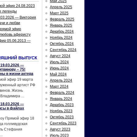
Май 2025
ой эфир 24.08.2023
Апрель 2025
е легенды
Март 2025
.03.2026 — Виктория
Февраль 2025
ачи и любви
Январь 2025
рямой эфир
Декабрь 2024
 любовь аферисту
Ноябрь 2024
фир 05.06.2013 —
Октябрь 2024
Сентябрь 2024
Август 2024
НЯШНИЙ ВЫПУСК
Июль 2024
19.03.2026 —
Июнь 2024
твинову – 75!
йны в жизни актера
Май 2024
мой эфир 19 марта
Апрель 2024
служенный артист РФ
Март 2024
винов. Жизнь
Февраль 2024
Владимира ...
Январь 2024
18.03.2026 —
Декабрь 2023
исы в файлах
Ноябрь 2023
Октябрь 2023
шоу Прямой эфир 18
Сентябрь 2023
да голливудская
ель Стефания
Август 2023
..
Июль 2023