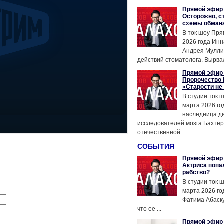
Прямой эфир 
Осторожно, с
схемы обман
В ток шоу Пря
2026 года Инн
Андрея Мулли
действий стоматолога. Вырвал
Прямой эфир 
Пророчество 
«Старости не
В студии ток 
марта 2026 го
наследница д
исследователей мозга Бахтер
отечественной ...
СОБЫТИЯ
Прямой эфир 
Актриса попа
рабство?
В студии ток 
марта 2026 го
Фатима Абаску
что ее ...
Прямой эфир 