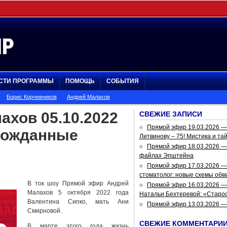
СТИ ПРОГРАММЫ
ПОМОЩЬ
СОБЫТИЯ
Борис Корчевников
Андрей Малахов
хов 05.10.2022
СВЕЖИЕ ЗАПИСИ
Прямой эфир 19.03.2026 
гожданные
Литвинову – 75! Мистика и та
Прямой эфир 18.03.2026 — 
файлах Эпштейна
Прямой эфир 17.03.2026 —
стоматолог: новые схемы обм
В ток шоу Прямой эфир Андрей
Прямой эфир 16.03.2026 —
Малахов 5 октября 2022 года
Натальи Бехтеревой: «Старос
Валентина Сипко, мать Ани
Прямой эфир 13.03.2026 
Смирновой.
СВЕЖИЕ КОММЕНТАРИ
В марте этого года жизнь