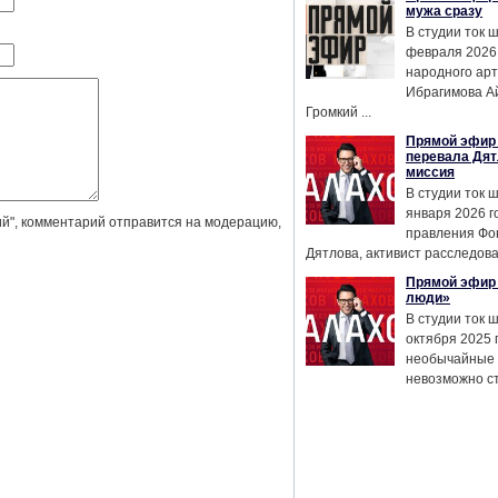
мужа сразу
В студии ток 
февраля 2026
народного ар
Ибрагимова А
Громкий ...
Прямой эфир 
перевала Дят
миссия
В студии ток 
января 2026 г
й", комментарий отправится на модерацию,
правления Фо
Дятлова, активист расследован
Прямой эфир 
люди»
В студии ток 
октября 2025 
необычайные 
невозможно сте