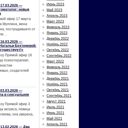
Июнь 2023
17.03.2026 —
томатолог: новые
Май 2023
а
Апрель 2023
мой эфир 17 марта
Март 2023
а Муллина, жена
Февраль 2023
на, пострадавшего от
Январь 2023
и ...
Декабрь 2022
16.03.2026 —
Ноябрь 2022
Натальи Бехтеревой:
 существует!»
Октябрь 2022
шоу Прямой эфир 16
Сентябрь 2022
да психотерапевт,
Март 2022
инастии
Февраль 2022
евых, создателей
Январь 2022
Декабрь 2021
Ноябрь 2021
Октябрь 2021
03.03.2026 —
ла в сексуальное
Сентябрь 2021
Август 2021
шоу Прямой эфир 3
Июль 2021
да актриса, певица
Июнь 2021
лиева, она уверена,
Май 2021
Апрель 2021
13.02.2026 — Два