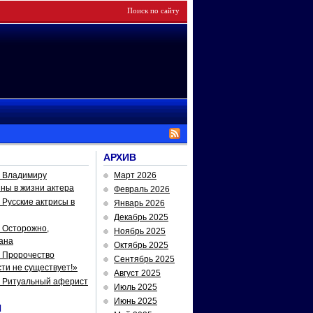
АРХИВ
— Владимиру
Март 2026
йны в жизни актера
Февраль 2026
Русские актрисы в
Январь 2026
Декабрь 2025
 Осторожно,
Ноябрь 2025
ана
Октябрь 2025
 Пророчество
Сентябрь 2025
ти не существует!»
Август 2025
— Ритуальный аферист
Июль 2025
Июнь 2025
И