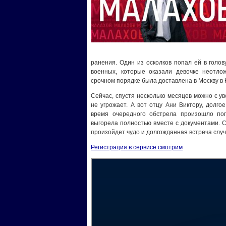
ранения. Один из осколков попал ей в голов
военных, которые оказали девочке неотло
срочном порядке была доставлена в Москву в 
Сейчас, спустя несколько месяцев можно с ув
не угрожает. А вот отцу Ани Виктору, долго
время очередного обстрела произошло поп
выгорела полностью вместе с документами. С
произойдет чудо и долгожданная встреча слу
Регистрация в сервисе смотрим