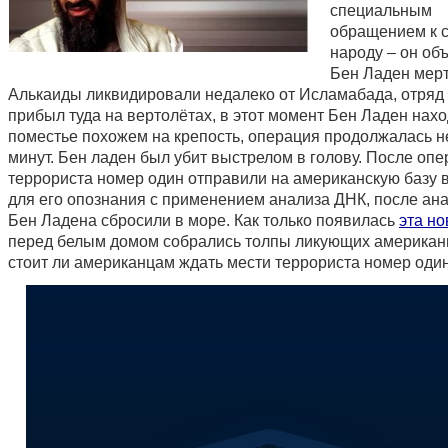
специальным
обращением к 
народу – он объ
Бен Ладен мерт
Алькаиды ликвидировали недалеко от Исламабада, отряд
прибыл туда на вертолётах, в этот момент Бен Ладен нахо
поместье похожем на крепость, операция продолжалась н
минут. Бен ладен был убит выстрелом в голову. После опе
террориста номер один отправили на американскую базу 
для его опознания с применением анализа ДНК, после ана
Бен Ладена сбросили в море. Как только появилась
эта но
перед белым домом собрались толпы ликующих американ
стоит ли американцам ждать мести террориста номер оди