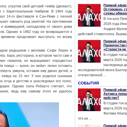
Прямой эфир 
ся, утратив свой детский тембр (дискант),
Осторожно, с
е с баритональным тембром. В 1964 году
схемы обман
л 14-го фестиваля в Сан-Ремо с песней
В ток шоу Пря
ешает сменить род занятий. На протяжении
2026 года Инн
и коммерцией, неподалеку от своего дома
Андрея Мулли
ов. Однако в 1982 году он возвращается к
действий стоматолога. Вырвал
 времени продолжает выступать по всему
Прямой эфир 
Пророчество 
«Старости не
садом рядышком с виллами Софи Лорен и
В студии ток 
а, бара, ресторана, в котором часто сам и
марта 2026 го
ких скакунов, он выращивает породистых
наследница д
би певца — кухня, он любит лично готовить
исследователей мозга Бахтер
берта умерла, оставив ему двоих детей, а
отечественной ...
е певца на 15 лет. У них родился сынишка
а отца в детстве и унаследовал его голос,
СОБЫТИЯ
ущее. Однако папа Роберто считает, что
Прямой эфир 
ание, ведь ему самому этого не удалось
Актриса попа
рабство?
В студии ток 
марта 2026 го
Фатима Абаску
что ее ...
Прямой эфир 