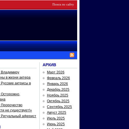
АРХИВ
— Владимиру
Март 2026
йны в жизни актера
Февраль 2026
Русские актрисы в
Январь 2026
Декабрь 2025
 Осторожно,
Ноябрь 2025
ана
Октябрь 2025
 Пророчество
Сентябрь 2025
ти не существует!»
Август 2025
— Ритуальный аферист
Июль 2025
Июнь 2025
И