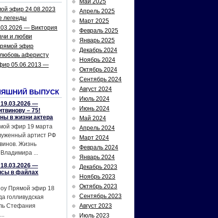
Май 2025
ой эфир 24.08.2023
Апрель 2025
е легенды
Март 2025
.03.2026 — Виктория
Февраль 2025
ачи и любви
Январь 2025
рямой эфир
Декабрь 2024
 любовь аферисту
Ноябрь 2024
фир 05.06.2013 —
Октябрь 2024
Сентябрь 2024
Август 2024
НЯШНИЙ ВЫПУСК
Июль 2024
19.03.2026 —
Июнь 2024
твинову – 75!
йны в жизни актера
Май 2024
мой эфир 19 марта
Апрель 2024
служенный артист РФ
Март 2024
винов. Жизнь
Февраль 2024
Владимира ...
Январь 2024
18.03.2026 —
Декабрь 2023
исы в файлах
Ноябрь 2023
Октябрь 2023
шоу Прямой эфир 18
Сентябрь 2023
да голливудская
ель Стефания
Август 2023
..
Июль 2023