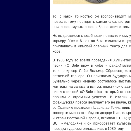
то, с какой точностью он воспроизводит 
позволял ему повторять самые сложные ритм
начального музыкального образования столь 
Но выдающиеся способности позволили ему у
карьеру. Уже в 6 лет он был солистом в це
приглашать в Римский оперный театр для и
хоре.
В 1960 году во время проведения XVII Летн
песни «O Sole mio» в кафе «Гранд-Итал
телепродюсер Сайр Вольмер-Сёренсен, кот
певческой карьере. Он пригласил будущую м
буквально через неделю состоялось выступл
контракт на запись и выпуск пластинок с дат
сингл с песней «O Sole mio», который стан
прошли с огромным успехом. В Италии 
французская пресса величает его не иначе, к
во Францию президент Шарль де Голль пригл
концерте мировых звёзд во дворце Шансельри
и стран Восточной Европы, включая CCCР, г
ВСГ «Мелодия») и он приобретает культовый
поездка туда состоялась лишь в 1989 году.