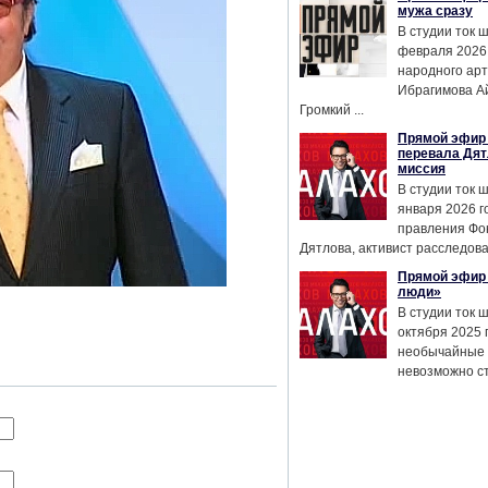
мужа сразу
В студии ток 
февраля 2026
народного ар
Ибрагимова А
Громкий ...
Прямой эфир 
перевала Дят
миссия
В студии ток 
января 2026 г
правления Фо
Дятлова, активист расследован
Прямой эфир 
люди»
В студии ток 
октября 2025 
необычайные 
невозможно сте