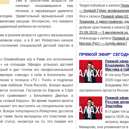
Уже в трехлетнем возрасте он
Target individual
к записи
Прям
напевал понравившиеся ему
— Андрей Губин: возвращени
песенки, и окружающих удивляло
мелодию. Удивительный музыкальный слух
Яся
к записи
Прямой эфир 02
ические рисунки. Интересно, что никакого
Токарева: о джентльменах, уд
одаренный ребенок не получил.
добрая христианка
к записи
П
25.09.2019 — 5 миллионов за
же в раннем возрасте сделать музыкальную
Александр
к записи
Прямой э
рковном хоре, а в 8 лет Робертино начали
Матиас Руст — голубь мира?
сполнения специальной детской партии в
ПРЯМОЙ ЭФИР° СЕГОД
их Олимпийских игр в Риме его исполнение
Прямой эфир 
ия» на площади Эфедра услышал датский
Владимиру Ли
Мистика и та
орый и дал толчок его профессиональной
ировую «звезду» к себе в Копенгаген, где
В ток шоу Пря
ение в телешоу «TV i Tivoli» и подписан
2026 года за
ским лейблом Triola Records. Вскоре вышел
Владимир Лит
овится золотым. Гастроли по Европе и США
заслуженного артиста России 
его сравнивают с Беньямино Джильи, а
Прямой эфир 
ак «новый Карузо». Во время первого визита
Русские актр
ашает его выступить на специальном гала-
Эпштейна
. Вскоре популярность Робертино достигла
В студии ток 
де также были выпущены его пластинки (на
марта 2026 го
 статус, несмотря на то, что первая его
актриса, мод
Макарова, она упоминается в .