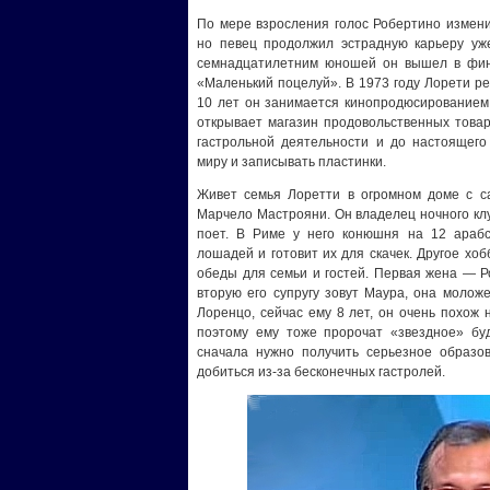
По мере взросления голос Робертино изменил
но певец продолжил эстрадную карьеру уж
семнадцатилетним юношей он вышел в фина
«Маленький поцелуй». В 1973 году Лорети р
10 лет он занимается кинопродюсированием 
открывает магазин продовольственных товар
гастрольной деятельности и до настоящего
миру и записывать пластинки.
Живет семья Лоретти в огромном доме с 
Марчело Мастрояни. Он владелец ночного клуб
поет. В Риме у него конюшня на 12 арабс
лошадей и готовит их для скачек. Другое хоб
обеды для семьи и гостей. Первая жена — Ро
вторую его супругу зовут Маура, она молож
Лоренцо, сейчас ему 8 лет, он очень похож н
поэтому ему тоже пророчат «звездное» буд
сначала нужно получить серьезное образов
добиться из-за бесконечных гастролей.