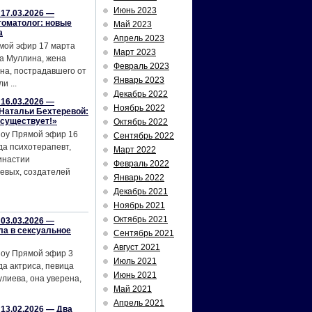
Июнь 2023
17.03.2026 —
томатолог: новые
Май 2023
а
Апрель 2023
мой эфир 17 марта
Март 2023
а Муллина, жена
Февраль 2023
на, пострадавшего от
Январь 2023
и ...
Декабрь 2022
16.03.2026 —
Ноябрь 2022
Натальи Бехтеревой:
 существует!»
Октябрь 2022
шоу Прямой эфир 16
Сентябрь 2022
да психотерапевт,
Март 2022
инастии
Февраль 2022
евых, создателей
Январь 2022
Декабрь 2021
Ноябрь 2021
Октябрь 2021
03.03.2026 —
ла в сексуальное
Сентябрь 2021
Август 2021
шоу Прямой эфир 3
Июль 2021
да актриса, певица
Июнь 2021
лиева, она уверена,
Май 2021
Апрель 2021
13.02.2026 — Два