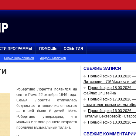
СТИ ПРОГРАММЫ
ПОМОЩЬ
СОБЫТИЯ
Борис Корчевников
Андрей Малахов
ти
СВЕЖИЕ ЗАПИСИ
Прямой эфир 19.03.2026 
Литвинову – 75! Мистика и та
Прямой эфир 18.03.2026 — 
Робертино Лоретти появился на
файлах Эпштейна
свет в Риме 22 октября 1946 года.
Прямой эфир 17.03.2026 —
Семья Лоретти отличалась
стоматолог: новые схемы обм
бедностью и многочисленностью
Прямой эфир 16.03.2026 —
— в ней было 8 детей. Мать
Натальи Бехтеревой: «Старос
Робертино утверждала, что
мальчик с самого раннего возраста
Прямой эфир 13.03.2026 
проявлял музыкальный талант.
СВЕЖИЕ КОММЕНТАРИ