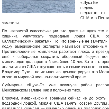
«Щука-Б» н
недель д
недалеко от 
США и в Пента
заметили.
По натовской классификации это даже не щука это а
хищника уничтожать подводные лодки США, ос
баллистическими ракетами. То, что военные не заметили
лодку американские эксперты называют откровенным
Противолодочные комплексы работают плохо, а прези
ещё и собирается сократить оборонный бюджет поч
миллиардов долларов в ближайшие 10 лет. Зато в сторо
аналитики из США отпускают хоть и сомнительные, но ко
Владимир Путин, по их мнению, демонстрирует, что Моск
игрок на мировой военно-политической арене.
Субмарина «Щука-Б» уже покинула район распо
Мексиканском заливе, как и положено тихо.
Впрочем, американским военным сейчас не до охоты 
подводной лодкой. Моряки США заняты совсем другим 
разразился скандал — командир одной из подлодок об