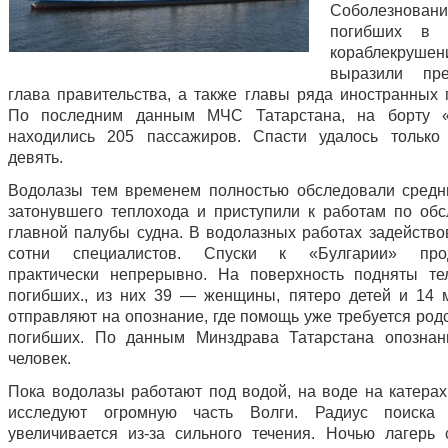
Соболезнован
погибших в р
кораблекрушен
выразили пр
глава правительства, а также главы ряда иностранных г
По последним данным МЧС Татарстана, на борту «
находились 205 пассажиров. Спасти удалось только
девять.
Водолазы тем временем полностью обследовали сред
затонувшего теплохода и приступили к работам по об
главной палубы судна. В водолазных работах задейство
сотни специалистов. Спуски к «Булгарии» про
практически непрерывно. На поверхность подняты т
погибших., из них 39 — женщины, пятеро детей и 14 
отправляют на опознание, где помощь уже требуется род
погибших. По данным Минздрава Татарстана опознан
человек.
Пока водолазы работают под водой, на воде на катерах
исследуют огромную часть Волги. Радиус поиска 
увеличивается из-за сильного течения. Ночью лагерь 