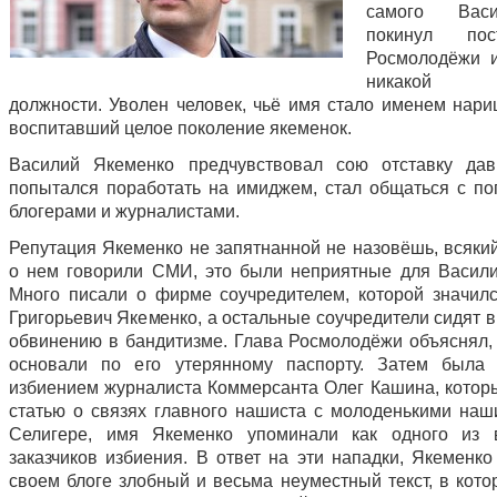
самого Вас
покинул по
Росмолодёжи 
никакой 
должности. Уволен человек, чьё имя стало именем нари
воспитавший целое поколение якеменок.
Василий Якеменко предчувствовал сою отставку да
попытался поработать на имиджем, стал общаться с п
блогерами и журналистами.
Репутация Якеменко не запятнанной не назовёшь, всякий
о нем говорили СМИ, это были неприятные для Васили
Много писали о фирме соучредителем, которой значил
Григорьевич Якеменко, а остальные соучредители сидят 
обвинению в бандитизме. Глава Росмолодёжи объяснял,
основали по его утерянному паспорту. Затем была 
избиением журналиста Коммерсанта Олег Кашина, котор
статью о связях главного нашиста с молоденькими наш
Селигере, имя Якеменко упоминали как одного из 
заказчиков избиения. В ответ на эти нападки, Якеменко
своем блоге злобный и весьма неуместный текст, в кото