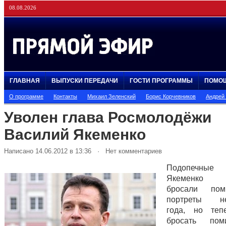
08.08.2026
ГЛАВНАЯ
ВЫПУСКИ ПЕРЕДАЧИ
ГОСТИ ПРОГРАММЫ
ПОМО
О программе
Контакты
Михаил Зеленский
Борис Корчевников
Андрей
Уволен глава Росмолодёжи
Василий Якеменко
Написано 14.06.2012 в 13:36 · Нет комментариев
Подопечные
Якеменко е
бросали по
портреты не
года, но теп
бросать по