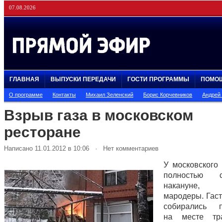
07.08.2026
ГЛАВНАЯ
ВЫПУСКИ ПЕРЕДАЧИ
ГОСТИ ПРОГРАММЫ
ПОМО
О программе
Контакты
Михаил Зеленский
Борис Корчевников
Андрей
Взрыв газа в московском
ресторане
Написано 11.01.2012 в 10:06 · Нет комментариев
У московского 
полностью с
накануне, 
мародеры. Гас
собирались п
на месте тр