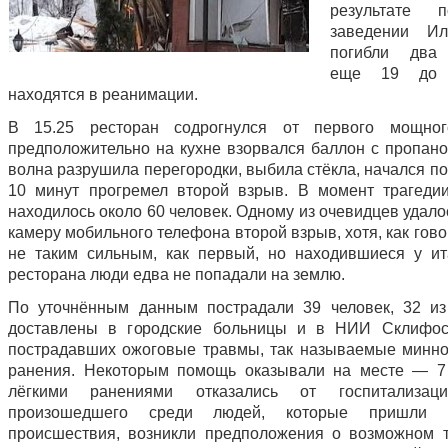
результате 
заведении И
погибли два 
еще 19 до 
находятся в реанимации.
В 15.25 ресторан содрогнулся от первого мощног
предположительно на кухне взорвался баллон с пропано
волна разрушила перегородки, выбила стёкла, начался п
10 минут прогремел второй взрыв. В момент трагеди
находилось около 60 человек. Одному из очевидцев удало
камеру мобильного телефона второй взрыв, хотя, как гово
не таким сильным, как первый, но находившиеся у ит
ресторана люди едва не попадали на землю.
По уточнённым данным пострадали 39 человек, 32 и
доставлены в городские больницы и в НИИ Склифосо
пострадавших ожоговые травмы, так называемые минн
ранения. Некоторым помощь оказывали на месте — 7
лёгкими ранениями отказались от госпитализац
произошедшего среди людей, которые пришли 
происшествия, возникли предположения о возможном т