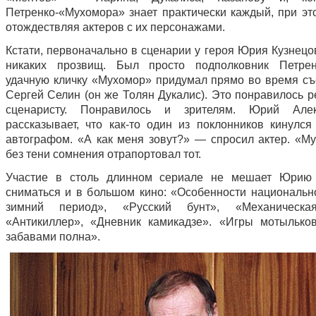
Петренко-«Мухомора» знает практически каждый, при эт
отождествляя актеров с их персонажами.
Кстати, первоначально в сценарии у героя Юрия Кузнецо
никаких прозвищ. Был просто подполковник Петрен
удачную кличку «Мухомор» придумал прямо во время съ
Сергей Селин (он же Толян Дукалис). Это понравилось р
сценаристу. Понравилось и зрителям. Юрий Алек
рассказывает, что как-то один из поклонников кинулся
автографом. «А как меня зовут?» — спросил актер. «М
без тени сомнения отрапортовал тот.
Участие в столь длинном сериале не мешает Юрию 
сниматься и в большом кино: «Особенности национальн
зимний период», «Русский бунт», «Механическа
«Антикиллер», «Дневник камикадзе». «Игры мотылько
забавами полна».