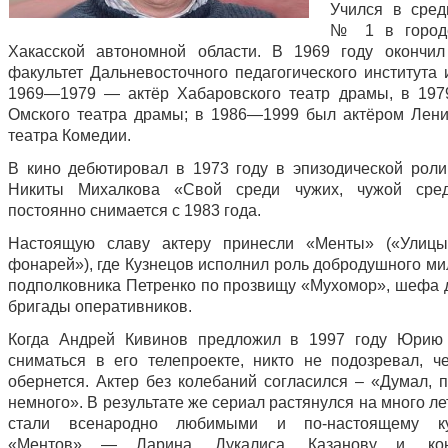
Учился в сре
№ 1 в город
Хакасской автономной области. В 1969 году окончил
факультет Дальневосточного педагогического института 
1969—1979 — актёр Хабаровского театр драмы, в 19
Омского театра драмы; в 1986—1999 был актёром Лени
театра Комедии.
В кино дебютировал в 1973 году в эпизодической рол
Никиты Михалкова «Свой среди чужих, чужой сред
постоянно снимается с 1983 года.
Настоящую славу актеру принесли «Менты» («Улицы
фонарей»), где Кузнецов исполнил роль добродушного ми
подполковника Петренко по прозвищу «Мухомор», шефа 
бригады оперативников.
Когда Андрей Кивинов предложил в 1997 году Юрию 
сниматься в его телепроекте, никто не подозревал, ч
обернется. Актер без колебаний согласился – «Думал, 
немного». В результате же сериал растянулся на много лет
стали всенародно любимыми и по-настоящему ку
«Ментов» — Ларина, Дукалиса, Казанову и, ко