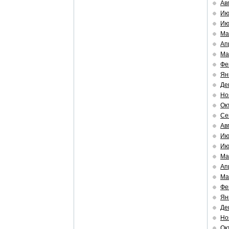
Ав
Ию
Ию
Ма
Ап
Ма
Фе
Ян
Де
Но
Ок
Се
Ав
Ию
Ию
Ма
Ап
Ма
Фе
Ян
Де
Но
Ок