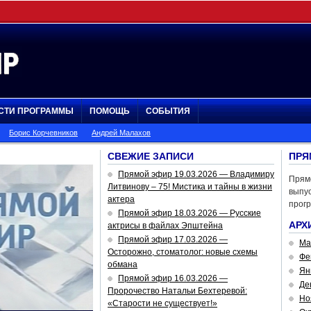
СТИ ПРОГРАММЫ
ПОМОЩЬ
СОБЫТИЯ
Борис Корчевников
Андрей Малахов
СВЕЖИЕ ЗАПИСИ
ПРЯ
Прямой эфир 19.03.2026 — Владимиру
Прям
Литвинову – 75! Мистика и тайны в жизни
выпус
актера
прог
Прямой эфир 18.03.2026 — Русские
АРХ
актрисы в файлах Эпштейна
Прямой эфир 17.03.2026 —
Ма
Осторожно, стоматолог: новые схемы
Фе
обмана
Ян
Прямой эфир 16.03.2026 —
Де
Пророчество Натальи Бехтеревой:
Но
«Старости не существует!»