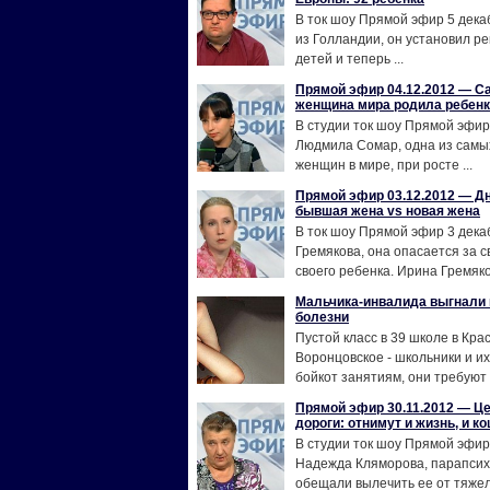
В ток шоу Прямой эфир 5 дека
из Голландии, он установил ре
детей и теперь ...
Прямой эфир 04.12.2012 — С
женщина мира родила ребенк
В студии ток шоу Прямой эфир
Людмила Сомар, одна из сам
женщин в мире, при росте ...
Прямой эфир 03.12.2012 — Дн
бывшая жена vs новая жена
В ток шоу Прямой эфир 3 дека
Гремякова, она опасается за с
своего ребенка. Ирина Гремяков
Мальчика-инвалида выгнали 
болезни
Пустой класс в 39 школе в Кр
Воронцовское - школьники и и
бойкот занятиям, они требуют и
Прямой эфир 30.11.2012 — Ц
дороги: отнимут и жизнь, и к
В студии ток шоу Прямой эфир
Надежда Кляморова, парапсих
обещали вылечить ее от тяжелог