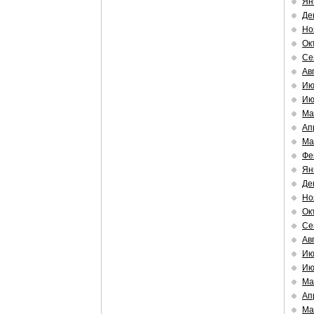
Ян
Де
Но
Ок
Се
Ав
Ию
Ию
Ма
Ап
Ма
Фе
Ян
Де
Но
Ок
Се
Ав
Ию
Ию
Ма
Ап
Ма