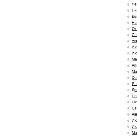
Фе
Ян
Де
Но
Ок
Се
Ав
Ию
Ию
Ма
Ап
Ма
Фе
Ян
Де
Но
Ок
Се
Ав
Ию
Ию
Ма