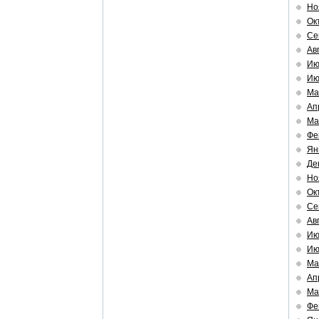
Но
Ок
Се
Ав
Ию
Ию
Ма
Ап
Ма
Фе
Ян
Де
Но
Ок
Се
Ав
Ию
Ию
Ма
Ап
Ма
Фе