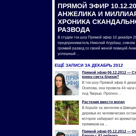
ПРЯМОЙ ЭФИР 10.12.2
АНЖЕЛИКА И МИЛЛИА
ХРОНИКА СКАНДАЛЬН
РАЗВОДА
В студии ток шоу Прямой эфир 10 декабря 
предприниматель Николай Агурбаш, совсем
громкий развод со своей женой певицей Анж
успешный ...
ЕЩЁ ЗАПИСИ ЗА ДЕКАБРЬ 2012
Прямой эфир 06.12.2012 — С
конец света близок?
В ток шоу Прямой эфир 6 дек
Осипова, она провела 44 часа 
под Тверью. Прогноз ...
Растения вместо могил
В борьбе за экологию в Швеци
деревья из человеческих оста
которое забирают из крематор
прямиком на ...
Прямой эфир 05.12.2012 — О
Европы: 92 ребенка