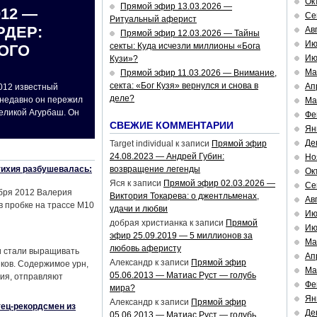
Ок
Прямой эфир 13.03.2026 —
012 —
Се
Ритуальный аферист
РДЕР:
Ав
Прямой эфир 12.03.2026 — Тайны
Ию
секты: Куда исчезли миллионы «Бога
ОГО
Ию
Кузи»?
Ма
Прямой эфир 11.03.2026 — Внимание,
секта: «Бог Кузя» вернулся и снова в
Ап
2012 известный
деле?
 недавно он пережил
Ма
еликой Агурбаш. Он
Фе
СВЕЖИЕ КОММЕНТАРИИ
Ян
Де
Target individual
к записи
Прямой эфир
24.08.2023 — Андрей Губин:
Но
тихия разбушевалась:
возвращение легенды
Ок
Яся
к записи
Прямой эфир 02.03.2026 —
Се
абря 2012 Валерия
Виктория Токарева: о джентльменах,
Ав
в пробке на трассе М10
удачи и любви
Ию
добрая христианка
к записи
Прямой
Ию
эфир 25.09.2019 — 5 миллионов за
Ма
любовь аферисту
и стали выращивать
Ап
Александр
к записи
Прямой эфир
нков. Содержимое урн,
Ма
05.06.2013 — Матиас Руст — голубь
ия, отправляют
Фе
мира?
Ян
Александр
к записи
Прямой эфир
тец-рекордсмен из
Де
05.06.2013 — Матиас Руст — голубь