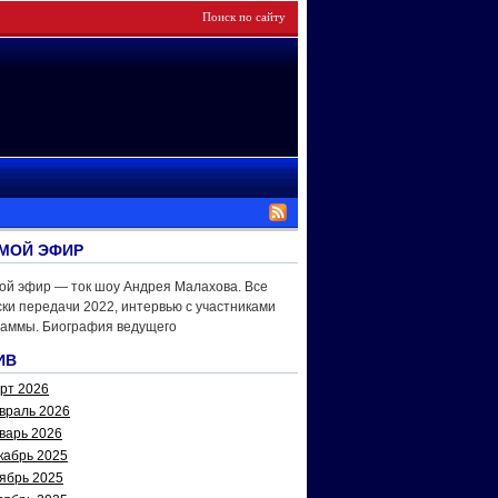
МОЙ ЭФИР
ой эфир — ток шоу Андрея Малахова. Все
ки передачи 2022, интервью с участниками
раммы. Биография ведущего
ИВ
рт 2026
враль 2026
варь 2026
кабрь 2025
ябрь 2025