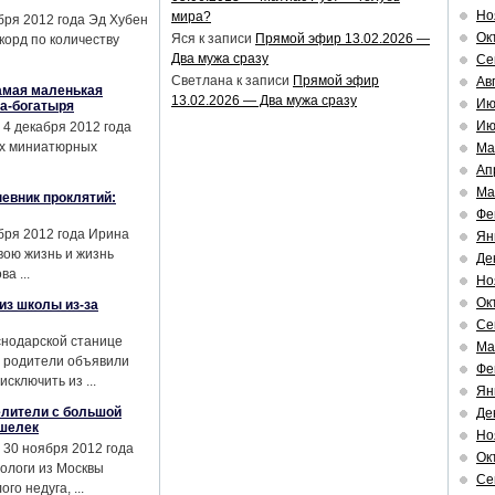
Но
мира?
бря 2012 года Эд Хубен
Ок
Яся
к записи
Прямой эфир 13.02.2026 —
корд по количеству
Два мужа сразу
Се
Светлана
к записи
Прямой эфир
Ав
амая маленькая
13.02.2026 — Два мужа сразу
Ию
а-богатыря
Ию
 4 декабря 2012 года
ых миниатюрных
Ма
Ап
Ма
евник проклятий:
Фе
бря 2012 года Ирина
Ян
вою жизнь и жизнь
Де
а ...
Но
Ок
из школы из-за
Се
аснодарской станице
Ма
х родители объявили
Фе
сключить из ...
Ян
елители с большой
Де
ошелек
Но
 30 ноября 2012 года
Ок
ологи из Москвы
Се
о недуга, ...