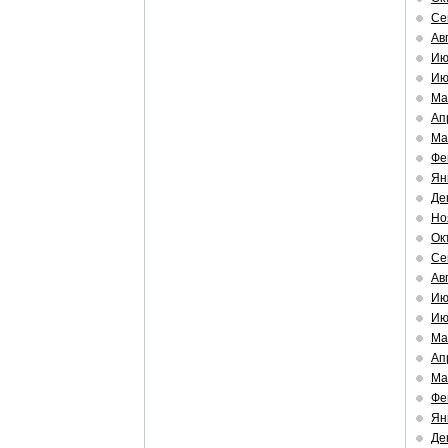
Се
Ав
Ию
Ию
Ма
Ап
Ма
Фе
Ян
Де
Но
Ок
Се
Ав
Ию
Ию
Ма
Ап
Ма
Фе
Ян
Де