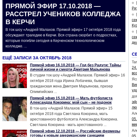
ПРЯМОЙ ЭФИР 17.10.2018 —
Ри
РАССТРЕЛ УЧЕНИКОВ КОЛЛЕДЖА
се
В КЕРЧИ
Ку
В ток шоу «Андрей Малахов. Прямой эфир» 17 октября 2018 года
обсуждают трагедию в Керчи. Вся страна скорбит о подростках,
се
которые погибли сегодня в Керченском технологическом
де
колледже. ...
С
ЕЩЁ ЗАПИСИ ЗА ОКТЯБРЬ 2018
Tar
Прямой эфир 16.10.2018 — Год без Радуги: Тайны
24
личной жизни и смерти Дмитрия Марьянова
во
В студии ток шоу «Андрей Малахов. Прямой эфир» 16
Яс
октября 2018 года Ирина Лобачева, бывшая
Ви
гражданская жена Дмитрия Марьянова, призер
уд
Олимпийских ...
до
Прямой эфир 15.10.2018 — Мать футболиста
эф
Александра Кокорина: мой сын – не подонок
лю
В ток-шоу «Андрей Малахов. Прямой эфир» 15
Ал
октября 2018 года Светлана Кокорина, мать
05
арестованного футболсита Александра Кокорина.
ми
Светлана Кокорина - мать арестованного ...
Ал
Прямой эфир 12.10.2018 — Российские фермеры
готовы к новым американским санкциям
05