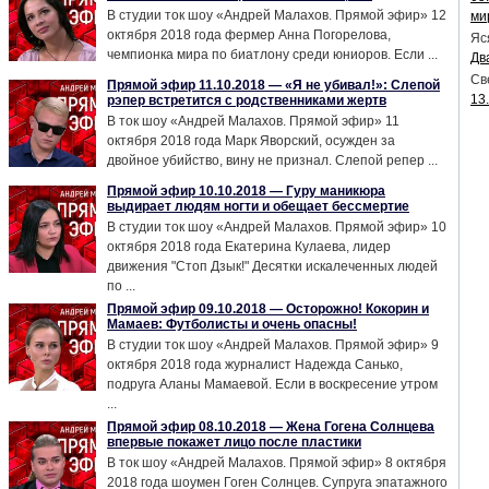
В студии ток шоу «Андрей Малахов. Прямой эфир» 12
ми
октября 2018 года фермер Анна Погорелова,
Яс
чемпионка мира по биатлону среди юниоров. Если ...
Дв
Св
Прямой эфир 11.10.2018 — «Я не убивал!»: Слепой
13
рэпер встретится с родственниками жертв
В ток шоу «Андрей Малахов. Прямой эфир» 11
октября 2018 года Марк Яворский, осужден за
двойное убийство, вину не признал. Слепой репер ...
Прямой эфир 10.10.2018 — Гуру маникюра
выдирает людям ногти и обещает бессмертие
В студии ток шоу «Андрей Малахов. Прямой эфир» 10
октября 2018 года Екатерина Кулаева, лидер
движения "Стоп Дзык!" Десятки искалеченных людей
по ...
Прямой эфир 09.10.2018 — Осторожно! Кокорин и
Мамаев: Футболисты и очень опасны!
В студии ток шоу «Андрей Малахов. Прямой эфир» 9
октября 2018 года журналист Надежда Санько,
подруга Аланы Мамаевой. Если в воскресение утром
...
Прямой эфир 08.10.2018 — Жена Гогена Солнцева
впервые покажет лицо после пластики
В ток шоу «Андрей Малахов. Прямой эфир» 8 октября
2018 года шоумен Гоген Солнцев. Супруга эпатажного