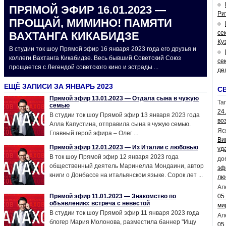
ПРЯМОЙ ЭФИР 16.01.2023 —
Ри
ПРОЩАЙ, МИМИНО! ПАМЯТИ
се
ВАХТАНГА КИКАБИДЗЕ
Ку
В студии ток шоу Прямой эфир 16 января 2023 года его друзья и
коллеги Вахтанга Кикабидзе. Весь бывший Советский Союз
се
прощается с Легендой советского кино и эстрады ...
де
ЕЩЁ ЗАПИСИ ЗА ЯНВАРЬ 2023
С
Прямой эфир 13.01.2023 — Отдала сына в чужую
Tar
семью
24
В студии ток шоу Прямой эфир 13 января 2023 года
во
Алла Капустина, отправила сына в чужую семью.
Яс
Главный герой эфира – Олег ...
Ви
Прямой эфир 12.01.2023 — Из Италии с любовью
уд
В ток шоу Прямой эфир 12 января 2023 года
до
общественный деятель Маринелла Мондаини, автор
эф
книги о Донбассе на итальянском языке. Сорок лет ...
лю
Ал
Прямой эфир 11.01.2023 — Знакомство по
05
объявлению: встреча с невестой
ми
В студии ток шоу Прямой эфир 11 января 2023 года
Ал
блогер Мария Молонова, разместила баннер "Ищу
05