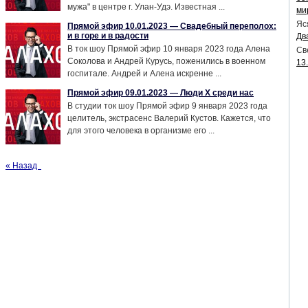
мужа" в центре г. Улан-Удэ. Известная ...
ми
Яс
Прямой эфир 10.01.2023 — Свадебный переполох:
и в горе и в радости
Дв
В ток шоу Прямой эфир 10 января 2023 года Алена
Св
Соколова и Андрей Курусь, поженились в военном
13
госпитале. Андрей и Алена искренне ...
Прямой эфир 09.01.2023 — Люди Х среди нас
В студии ток шоу Прямой эфир 9 января 2023 года
целитель, экстрасенс Валерий Кустов. Кажется, что
для этого человека в организме его ...
« Назад