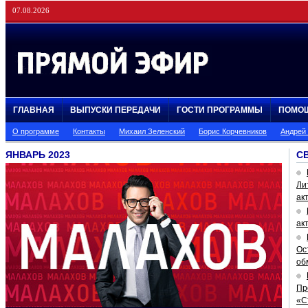
07.08.2026
ГЛАВНАЯ
ВЫПУСКИ ПЕРЕДАЧИ
ГОСТИ ПРОГРАММЫ
ПОМО
О программе
Контакты
Михаил Зеленский
Борис Корчевников
Андрей
ЯНВАРЬ 2023
С
Ли
ак
ак
Ос
об
Пр
«С