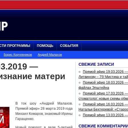
СТИ ПРОГРАММЫ
ПОМОЩЬ
СОБЫТИЯ
Борис Корчевников
Андрей Малахов
3.2019 —
СВЕЖИЕ ЗАПИСИ
Прямой эфир 19.03.2026 
изнание матери
Литвинову – 75! Мистика и та
Прямой эфир 18.03.2026 — 
файлах Эпштейна
Прямой эфир 17.03.2026 —
стоматолог: новые схемы обм
В ток шоу «Андрей Малахов.
Прямой эфир 16.03.2026 —
Прямой эфир» 28 марта 2019 года
Натальи Бехтеревой: «Старос
Михаил Комаров, знакомый Ирины
Прямой эфир 13.03.2026 
Гаращенко.
СВЕЖИЕ КОММЕНТАРИ
Новый поворот в деле 5-летней