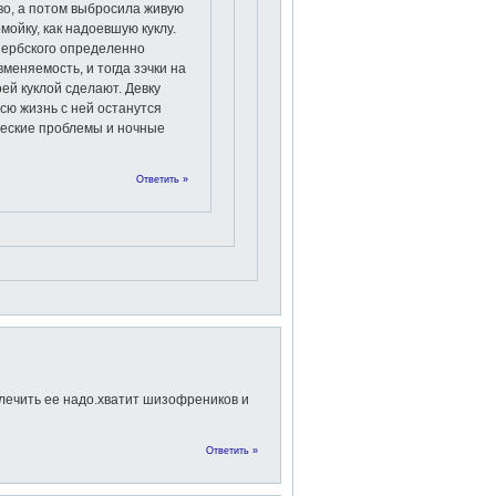
о, а потом выбросила живую
омойку, как надоевшую куклу.
Сербского определенно
вменяемость, и тогда зэчки на
оей куклой сделают. Девку
всю жизнь с ней останутся
ческие проблемы и ночные
Ответить »
лечить ее надо.хватит шизофреников и
Ответить »