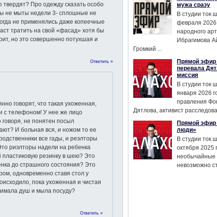
о твердят? Про одежду сказать особо
мужа сразу
сы не мыты недели 3- сплошные не
В студии ток 
когда не применялись даже копеечные
февраля 2026
раст тратить на свой «фасад» хотя бы
народного ар
рит, но это совершенно потухшая и
Ибрагимова А
Громкий ...
Прямой эфир 
Ответить »
перевала Дят
миссия
В студии ток 
января 2026 г
правления Фо
янно говорят, что такая ухоженная,
Дятлова, активист расследован
 и с телефоном! У нее же лицо
 говоря, не понятен посыл
Прямой эфир 
ают? И больная вся, и ножом то ее
люди»
 родственники все гады, и реэлторы
В студии ток 
Это риэлторы надели на ребенка
октября 2025 
й пластиковую резинку в шею? Это
необычайные 
енка до страшного состояния? Это
невозможно сте
ром, одновременно ставя стол у
роисходило, пока ухоженная и чистая
нимала душ и мыла посуду?
Ответить »