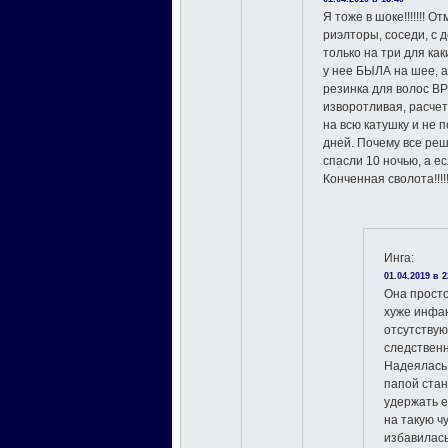
Я тоже в шоке!!!!!!! 
риэлторы, соседи, с 
только на три для как
у нее БЫЛА на шее, а
резинка для волос В
изворотливая, расчет
на всю катушку и не п
дней. Почему все реш
спасли 10 ночью, а ес
Конченная сволота!!!!!
Инга
:
01.04.2019 в 2
Она прост
хуже инфа
отсутству
следственн
Надеялась,
папой стан
удержать е
на такую ч
избавилась