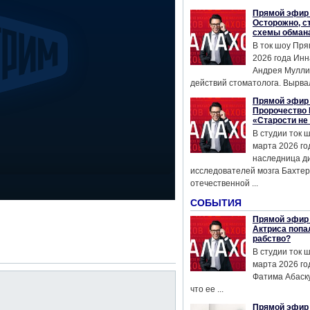
Прямой эфир 
Осторожно, с
схемы обман
В ток шоу Пря
2026 года Инн
Андрея Мулли
действий стоматолога. Вырвал
Прямой эфир 
Пророчество 
«Старости не
В студии ток 
марта 2026 го
наследница д
исследователей мозга Бахтер
отечественной ...
СОБЫТИЯ
Прямой эфир 
Актриса попа
рабство?
В студии ток 
марта 2026 го
Фатима Абаску
что ее ...
Прямой эфир 