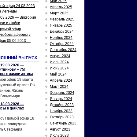
Май 2025
ой эфир 24.08.2023
Апрель 2025
е легенды
Март 2025
.03.2026 — Виктория
Февраль 2025
ачи и любви
Январь 2025
рямой эфир
Декабрь 2024
 любовь аферисту
Ноябрь 2024
фир 05.06.2013 —
Октябрь 2024
Сентябрь 2024
Август 2024
НЯШНИЙ ВЫПУСК
Июль 2024
19.03.2026 —
Июнь 2024
твинову – 75!
йны в жизни актера
Май 2024
мой эфир 19 марта
Апрель 2024
служенный артист РФ
Март 2024
винов. Жизнь
Февраль 2024
Владимира ...
Январь 2024
18.03.2026 —
Декабрь 2023
исы в файлах
Ноябрь 2023
Октябрь 2023
шоу Прямой эфир 18
Сентябрь 2023
да голливудская
ель Стефания
Август 2023
..
Июль 2023