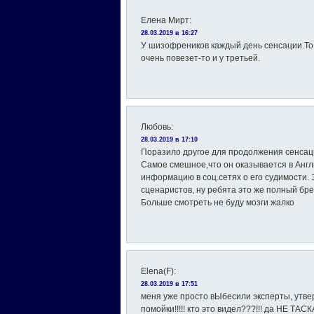
Елена Мирт
:
28.03.2019 в 16:27
У шизофреников каждый день сенсации.То у
очень повезет-то и у третьей.
Любовь
:
28.03.2019 в 17:10
Поразило другое для продолжения сенсаци
Самое смешное,что он оказывается в Англ
информацию в соц.сетях о его судимости. 
сценаристов, ну ребята это же полный бре
Больше смотреть не буду мозги жалко
Elena(F)
:
28.03.2019 в 17:51
меня уже просто вЫбесили эксперты, утве
помойки!!!!! кто это видел???!!! да НЕ ТАС