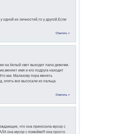
 одной из личностей,то у другой.Если
Ответить »
и на белый свет выходит папа девочки.
ии,меняет имя и его подруга находит
Это как. Малахову пора менять
д, опять все высосали из пальца.
Ответить »
рждающие, что она приносила мусор с
КАЛА она мусор с помойки!!! она просто