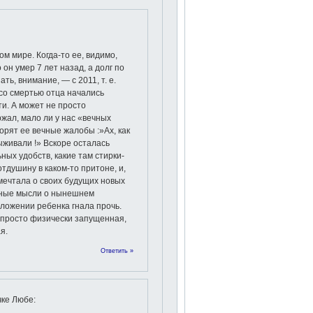
м мире. Когда-то ее, видимо,
он умер 7 лет назад, а долг по
ть, внимание, — с 2011, т. е.
со смертью отца начались
и. А может не просто
жал, мало ли у нас «вечных
ворят ее вечные жалобы :»Ах, как
ыживали !» Вскоре осталась
ых удобств, какие там стирки-
отдушину в каком-то притоне, и,
мечтала о своих будущих новых
тные мысли о нынешнем
ложении ребенка гнала прочь.
 просто физически запущенная,
я.
Ответить »
чке Любе
: