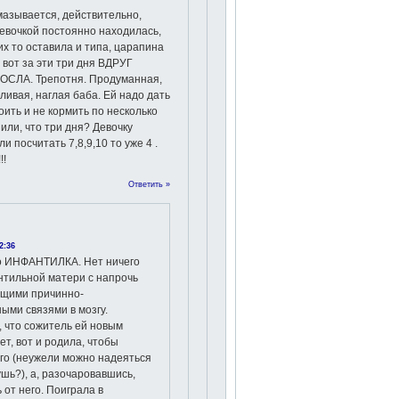
Отмазывается, действительно,
девочкой постоянно находилась,
их то оставила и типа, царапина
 вот за эти три дня ВДРУГ
РОСЛА. Трепотня. Продуманная,
ливая, наглая баба. Ей надо дать
оить и не кормить по несколько
или, что три дня? Девочку
ли посчитать 7,8,9,10 то уже 4 .
!!
Ответить »
2:36
о ИНФАНТИЛКА. Нет ничего
нтильной матери с напрочь
ющими причинно-
ыми связями в мозгу.
 что сожитель ей новым
ет, вот и родила, чтобы
го (неужели можно надеяться
ушь?), а, разочаровавшись,
 от него. Поиграла в