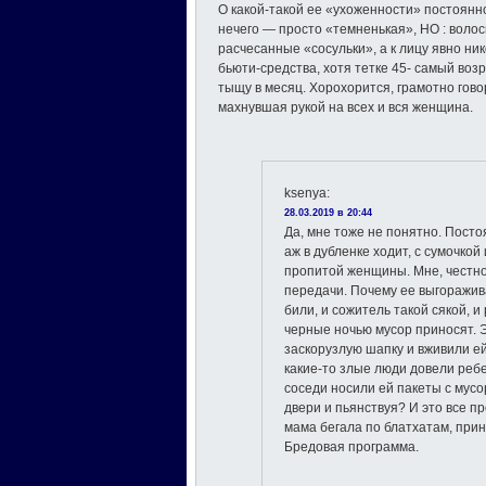
О какой-такой ее «ухоженности» постоянн
нечего — просто «темненькая», НО : воло
расчесанные «сосульки», а к лицу явно ни
бьюти-средства, хотя тетке 45- самый воз
тыщу в месяц. Хорохорится, грамотно гово
махнувшая рукой на всех и вся женщина.
ksenya
:
28.03.2019 в 20:44
Да, мне тоже не понятно. Посто
аж в дубленке ходит, с сумочкой
пропитой женщины. Мне, честно
передачи. Почему ее выгоражив
били, и сожитель такой сякой, и
черные ночью мусор приносят. 
заскорузлую шапку и вживили е
какие-то злые люди довели реб
соседи носили ей пакеты с мусо
двери и пьянствуя? И это все п
мама бегала по блатхатам, при
Бредовая программа.