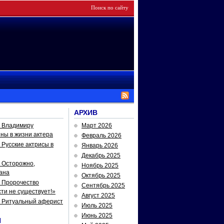
АРХИВ
— Владимиру
Март 2026
йны в жизни актера
Февраль 2026
Русские актрисы в
Январь 2026
Декабрь 2025
 Осторожно,
Ноябрь 2025
ана
Октябрь 2025
 Пророчество
Сентябрь 2025
ти не существует!»
Август 2025
— Ритуальный аферист
Июль 2025
Июнь 2025
И