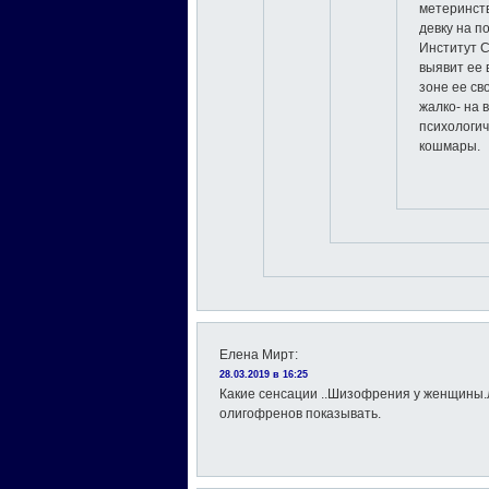
метеринств
девку на п
Институт 
выявит ее 
зоне ее св
жалко- на 
психологи
кошмары.
Елена Мирт
:
28.03.2019 в 16:25
Какие сенсации ..Шизофрения у женщины.
олигофренов показывать.