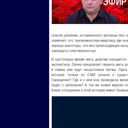
спасли ребенка, оставленного матерью без е
заявляет, что трехкомнатную квартиру, где он
черные риелторы, что все происходящее инсц
завладеть собственностью.
В настоящее время мать девочки находится 
экспертиза. Опека предлагает лишить мать ро
в семью уже идут нешуточные битвы. Одна 
которая только из СМИ узнала о сущес
Гаращенко? Где и с кем она проводила время
будет с ребенком? А так же новая версия от
Какое отношение к этой истории имеет бывши