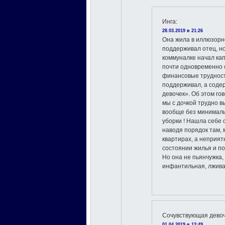
Инга
:
28.03.2019 в 21:26
Она жила в иллюзорно
поддерживал отец, но 
коммуналке начал капа
почти одновременно 
финансовые трудност
поддерживал, а содер
девочек». Об этом го
мы с дочкой трудно в
вообще без минимальн
уборки ! Нашла себе 
наводя порядок там, 
квартирах, а неприя
состоянии жилья и по
Но она не пьянчужка,
инфантильная, лжива
Сочувствующая дево
01.04.2019 в 13:49