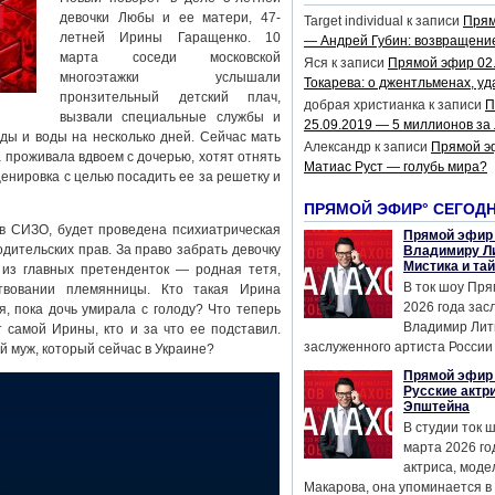
девочки Любы и ее матери, 47-
Target individual
к записи
Прям
летней Ирины Гаращенко. 10
— Андрей Губин: возвращени
марта соседи московской
Яся
к записи
Прямой эфир 02
многоэтажки услышали
Токарева: о джентльменах, уд
пронзительный детский плач,
добрая христианка
к записи
П
вызвали специальные службы и
25.09.2019 — 5 миллионов за
ды и воды на несколько дней. Сейчас мать
Александр
к записи
Прямой э
а проживала вдвоем с дочерью, хотят отнять
Матиас Руст — голубь мира?
енировка с целью посадить ее за решетку и
ПРЯМОЙ ЭФИР° СЕГОД
в СИЗО, будет проведена психиатрическая
Прямой эфир 
дительских прав. За право забрать девочку
Владимиру Ли
Мистика и та
из главных претенденток — родная тетя,
В ток шоу Пря
твовании племянницы. Кто такая Ирина
2026 года за
, пока дочь умирала с голоду? Что теперь
Владимир Лит
 самой Ирины, кто и за что ее подставил.
заслуженного артиста России 
й муж, который сейчас в Украине?
Прямой эфир 
Русские актр
Эпштейна
В студии ток 
марта 2026 го
актриса, мод
Макарова, она упоминается в .