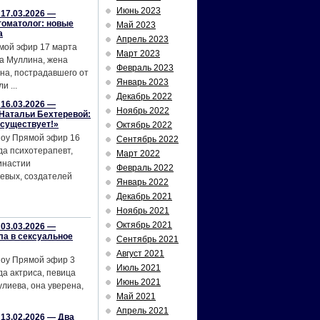
Июнь 2023
17.03.2026 —
томатолог: новые
Май 2023
а
Апрель 2023
мой эфир 17 марта
Март 2023
а Муллина, жена
Февраль 2023
на, пострадавшего от
Январь 2023
и ...
Декабрь 2022
16.03.2026 —
Ноябрь 2022
Натальи Бехтеревой:
 существует!»
Октябрь 2022
шоу Прямой эфир 16
Сентябрь 2022
да психотерапевт,
Март 2022
инастии
Февраль 2022
евых, создателей
Январь 2022
Декабрь 2021
Ноябрь 2021
Октябрь 2021
03.03.2026 —
ла в сексуальное
Сентябрь 2021
Август 2021
шоу Прямой эфир 3
Июль 2021
да актриса, певица
Июнь 2021
лиева, она уверена,
Май 2021
Апрель 2021
13.02.2026 — Два