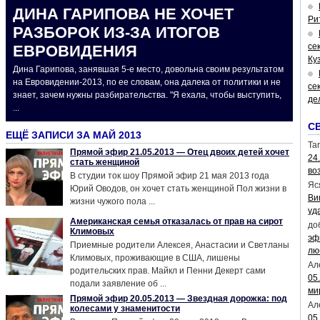
ДИНА ГАРИПОВА НЕ ХОЧЕТ
Ри
РАЗБОРОК ИЗ-ЗА ИТОГОВ
се
ЕВРОВИДЕНИЯ
Ку
Дина Гарипова, занявшая 5-е место, довольна своим результатом
на Евровидении-2013, по ее словам, она далека от политики и не
се
знает, зачем нужны разбирательства. "Я ехала, чтобы выступить,
де
...
С
ЕЩЁ ЗАПИСИ ЗА МАЙ 2013
Tar
Прямой эфир 21.05.2013 — Отец двоих детей хочет
24
стать женщиной
во
В студии ток шоу Прямой эфир 21 мая 2013 года
Яс
Юрий Оводов, он хочет стать женщиной Пол жизни в
Ви
жизни чужого пола ...
уд
Американская семья отказалась от прав на сирот
до
Климовых
эф
Приемные родители Алексея, Анастасии и Светланы
лю
Климовых, проживающие в США, лишены
Ал
родительских прав. Майкл и Пенни Декерт сами
05
подали заявление об ...
ми
Прямой эфир 20.05.2013 — Звездная дорожка: под
Ал
колесами у знаменитости
05