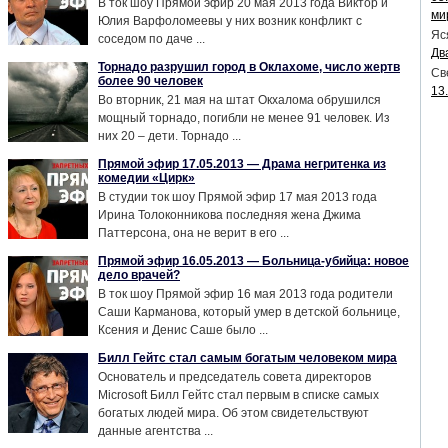
В ток шоу Прямой эфир 20 мая 2013 года Виктор и
ми
Юлия Варфоломеевы у них возник конфликт с
Яс
соседом по даче ...
Дв
Торнадо разрушил город в Оклахоме, число жертв
Св
более 90 человек
13
Во вторник, 21 мая на штат Окхалома обрушился
мощный торнадо, погибли не менее 91 человек. Из
них 20 – дети. Торнадо ...
Прямой эфир 17.05.2013 — Драма негритенка из
комедии «Цирк»
В студии ток шоу Прямой эфир 17 мая 2013 года
Ирина Толоконникова последняя жена Джима
Паттерсона, она не верит в его ...
Прямой эфир 16.05.2013 — Больница-убийца: новое
дело врачей?
В ток шоу Прямой эфир 16 мая 2013 года родители
Саши Карманова, который умер в детской больнице,
Ксения и Денис Саше было ...
Билл Гейтс стал самым богатым человеком мира
Основатель и председатель совета директоров
Microsoft Билл Гейтс стал первым в списке самых
богатых людей мира. Об этом свидетельствуют
данные агентства ...