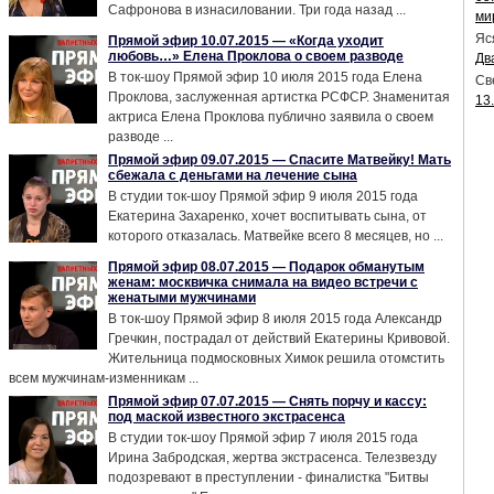
Сафронова в изнасиловании. Три года назад ...
ми
Яс
Прямой эфир 10.07.2015 — «Когда уходит
любовь…» Елена Проклова о своем разводе
Дв
В ток-шоу Прямой эфир 10 июля 2015 года Елена
Св
Проклова, заслуженная артистка РСФСР. Знаменитая
13
актриса Елена Проклова публично заявила о своем
разводе ...
Прямой эфир 09.07.2015 — Спасите Матвейку! Мать
сбежала с деньгами на лечение сына
В студии ток-шоу Прямой эфир 9 июля 2015 года
Екатерина Захаренко, хочет воспитывать сына, от
которого отказалась. Матвейке всего 8 месяцев, но ...
Прямой эфир 08.07.2015 — Подарок обманутым
женам: москвичка снимала на видео встречи с
женатыми мужчинами
В ток-шоу Прямой эфир 8 июля 2015 года Александр
Гречкин, пострадал от действий Екатерины Кривовой.
Жительница подмосковных Химок решила отомстить
всем мужчинам-изменникам ...
Прямой эфир 07.07.2015 — Снять порчу и кассу:
под маской известного экстрасенса
В студии ток-шоу Прямой эфир 7 июля 2015 года
Ирина Забродская, жертва экстрасенса. Телезвезду
подозревают в преступлении - финалистка "Битвы