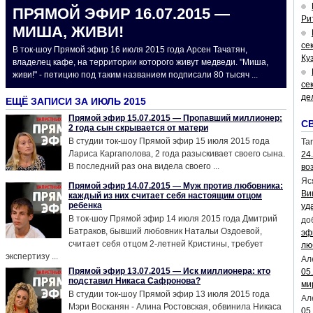
ПРЯМОЙ ЭФИР 16.07.2015 —
Ри
МИША, ЖИВИ!
се
В ток-шоу Прямой эфир 16 июля 2015 года Арсен Тачатян,
Ку
владелец кафе, на территории которого живут медведи. "Миша,
живи!" - петицию под таким названием подписали 80 тысяч ...
се
де
ЕЩЁ ЗАПИСИ ЗА ИЮЛЬ 2015
Прямой эфир 15.07.2015 — Пропавший миллионер:
С
2 года сын скрывается от матери
В студии ток-шоу Прямой эфир 15 июля 2015 года
Tar
Лариса Каргаполова, 2 года разыскивает своего сына.
24
В последний раз она видела своего ...
во
Яс
Прямой эфир 14.07.2015 — Муж против любовника:
Ви
каждый из них считает себя настоящим отцом
ребенка
уд
В ток-шоу Прямой эфир 14 июля 2015 года Дмитрий
до
Батраков, бывший любовник Натальи Оздоевой,
эф
считает себя отцом 2-летней Кристины, требует
лю
экспертизу ...
Ал
Прямой эфир 13.07.2015 — Иск миллионера: кто
05
подставил Никаса Сафронова?
ми
В студии ток-шоу Прямой эфир 13 июля 2015 года
Ал
Мэри Восканян - Алина Ростовская, обвинила Никаса
05